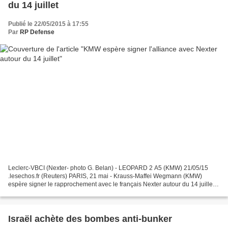
du 14 juillet
Publié le 22/05/2015 à 17:55
Par
RP Defense
Leclerc-VBCI (Nexter- photo G. Belan) - LEOPARD 2 A5 (KMW) 21/05/15
.lesechos.fr (Reuters) PARIS, 21 mai - Krauss-Maffei Wegmann (KMW)
espère signer le rapprochement avec le français Nexter autour du 14 juillet,
a déclaré jeudi le PDG du constructeur...
Israël achète des bombes anti-bunker