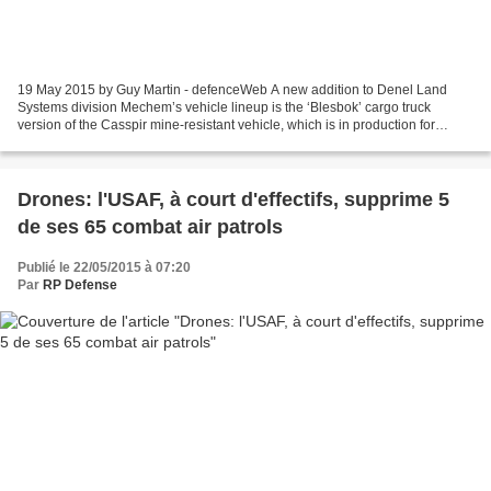
19 May 2015 by Guy Martin - defenceWeb A new addition to Denel Land
Systems division Mechem’s vehicle lineup is the ‘Blesbok’ cargo truck
version of the Casspir mine-resistant vehicle, which is in production for
Angola. Three of these logistics variants...
Drones: l'USAF, à court d'effectifs, supprime 5
de ses 65 combat air patrols
Publié le 22/05/2015 à 07:20
Par
RP Defense