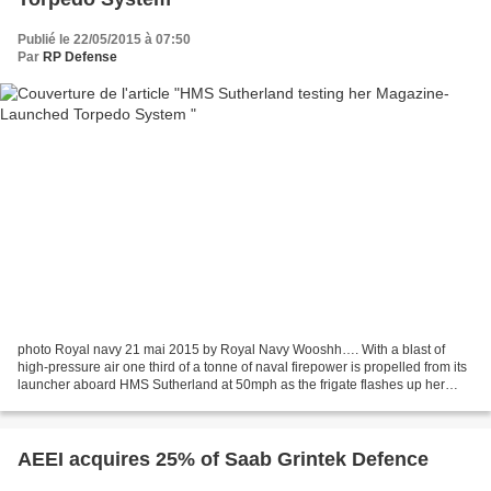
Publié le 22/05/2015 à 07:50
Par
RP Defense
photo Royal navy 21 mai 2015 by Royal Navy Wooshh…. With a blast of
high-pressure air one third of a tonne of naval firepower is propelled from its
launcher aboard HMS Sutherland at 50mph as the frigate flashes up her
weapons systems after a lengthy refit....
AEEI acquires 25% of Saab Grintek Defence