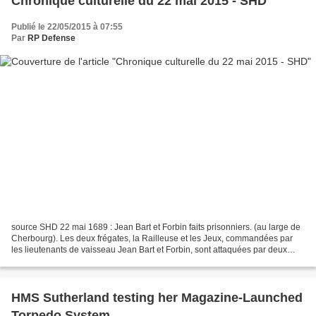
Chronique culturelle du 22 mai 2015 - SHD
Publié le 22/05/2015 à 07:55
Par
RP Defense
source SHD 22 mai 1689 : Jean Bart et Forbin faits prisonniers. (au large de
Cherbourg). Les deux frégates, la Railleuse et les Jeux, commandées par
les lieutenants de vaisseau Jean Bart et Forbin, sont attaquées par deux
vaisseaux anglais. Blessés, les...
HMS Sutherland testing her Magazine-Launched
Torpedo System