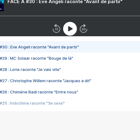
FACE A #30 : Eve Angeli raconte "Avant de partir"
#30 : Eve Angeli raconte "Avant de partir"
#29 : MC Solaar raconte "Bouge de là"
28 : Lorie raconte "Je vais vite"
#27 : Christophe Willem raconte "Jacques a dit"
#26 : Chimène Badi raconte "Entre nous"
#25 : Indochine raconte "3e sexe"
#24 : Zaho raconte "C'est chelou"
#23 : Patrick Bruel raconte "Au café des délices"
#22 : Kyo raconte "Le chemin"