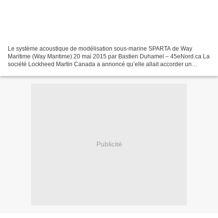
Le système acoustique de modélisation sous-marine SPARTA de Way
Maritime (Way Maritime) 20 mai 2015 par Bastien Duhamel – 45eNord.ca La
société Lockheed Martin Canada a annoncé qu’elle allait accorder un
financement de recherche et développement en matière...
Publicité