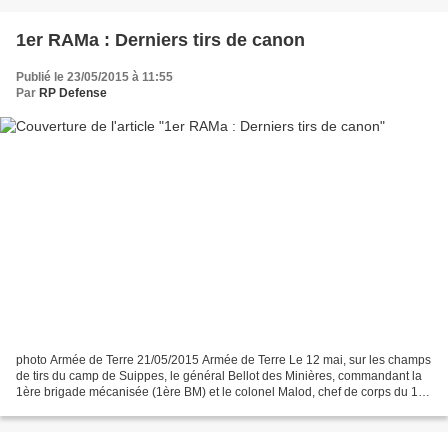
1er RAMa : Derniers tirs de canon
Publié le 23/05/2015 à 11:55
Par
RP Defense
photo Armée de Terre 21/05/2015 Armée de Terre Le 12 mai, sur les champs
de tirs du camp de Suippes, le général Bellot des Minières, commandant la
1ère brigade mécanisée (1ère BM) et le colonel Malod, chef de corps du 1er
régiment d’artillerie de marine...