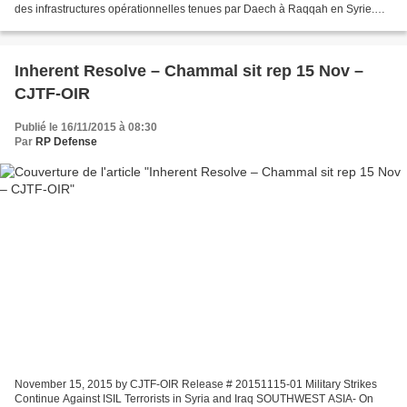
des infrastructures opérationnelles tenues par Daech à Raqqah en Syrie.
Les 2 objectifs visés par les frappes ont...
Inherent Resolve – Chammal sit rep 15 Nov –
CJTF-OIR
Publié le 16/11/2015 à 08:30
Par
RP Defense
November 15, 2015 by CJTF-OIR Release # 20151115-01 Military Strikes
Continue Against ISIL Terrorists in Syria and Iraq SOUTHWEST ASIA- On