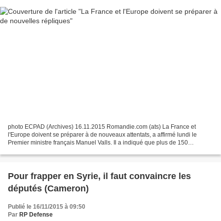
photo ECPAD (Archives) 16.11.2015 Romandie.com (ats) La France et
l'Europe doivent se préparer à de nouveaux attentats, a affirmé lundi le
Premier ministre français Manuel Valls. Il a indiqué que plus de 150
perquisitions avaient été menées sur le sol...
Pour frapper en Syrie, il faut convaincre les
députés (Cameron)
Publié le 16/11/2015 à 09:50
Par
RP Defense