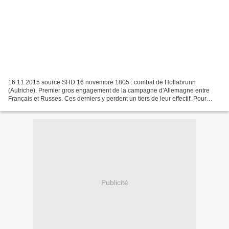
16.11.2015 source SHD 16 novembre 1805 : combat de Hollabrunn
(Autriche). Premier gros engagement de la campagne d'Allemagne entre
Français et Russes. Ces derniers y perdent un tiers de leur effectif. Pour
mémoire, la veille de la bataille d'Austerlitz,...
Publicité