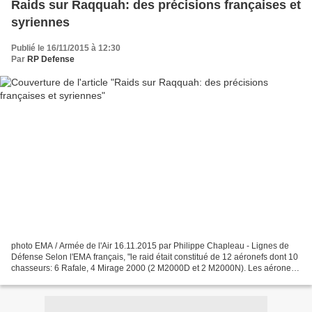
Raids sur Raqquah: des précisions françaises et
syriennes
Publié le 16/11/2015 à 12:30
Par
RP Defense
photo EMA / Armée de l'Air 16.11.2015 par Philippe Chapleau - Lignes de
Défense Selon l'EMA français, "le raid était constitué de 12 aéronefs dont 10
chasseurs: 6 Rafale, 4 Mirage 2000 (2 M2000D et 2 M2000N). Les aéronefs
français ont été engagés simultanément...