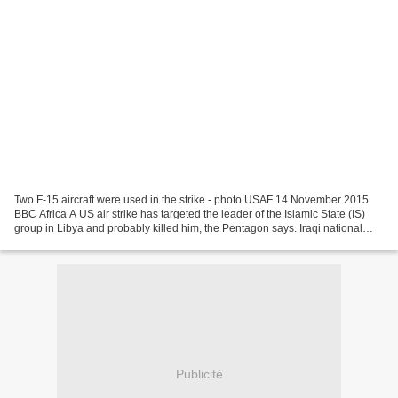
Two F-15 aircraft were used in the strike - photo USAF 14 November 2015
BBC Africa A US air strike has targeted the leader of the Islamic State (IS)
group in Libya and probably killed him, the Pentagon says. Iraqi national
Abu Nabil, also known as Wissam...
Publicité