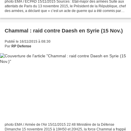
photo EMA / ECPAD 15/11/2015 Sources : Etat-major des armées Suite aux
attentats de Paris du 13 novembre 2015, le Président de la République, chef
des armées, a déclaré que « c’est un acte de guerre qui a été commis par
une armée terroriste, Daech, une...
Chammal : raid contre Daesh en Syrie (15 Nov.)
Publié le 16/11/2015 à 08:30
Par
RP Defense
photo EMA / Armée de l'Air 15/11/2015 22:48 Ministère de la Défense
Dimanche 15 novembre 2015 à 19H50 et 20H25, la force Chammal a frappé