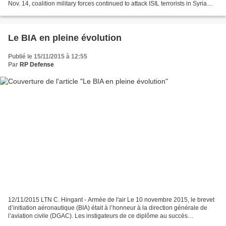
Nov. 14, coalition military forces continued to attack ISIL terrorists in Syria
and Iraq. In Syria, coalition military...
Le BIA en pleine évolution
Publié le 15/11/2015 à 12:55
Par
RP Defense
12/11/2015 LTN C. Hingant - Armée de l'air Le 10 novembre 2015, le brevet
d’initiation aéronautique (BIA) était à l’honneur à la direction générale de
l’aviation civile (DGAC). Les instigateurs de ce diplôme au succès
grandissant, dédié aux collégiens...