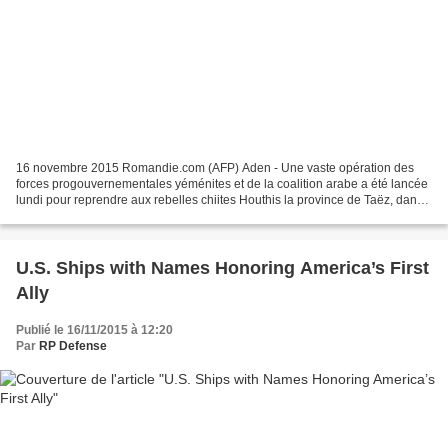
16 novembre 2015 Romandie.com (AFP) Aden - Une vaste opération des
forces progouvernementales yéménites et de la coalition arabe a été lancée
lundi pour reprendre aux rebelles chiites Houthis la province de Taëz, dans
le sud-ouest du Yémen, a annoncé...
U.S. Ships with Names Honoring America’s First
Ally
Publié le 16/11/2015 à 12:20
Par
RP Defense