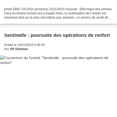
photo EMA / DCSSA (archives) 15/11/2015 Sources : Etat-major des armées
Face au drame humain qui a frappé Paris, la mobilisation de l’armée est
maximum tant sur le plan sécuritaire que sanitaire. Le service de santé des
armées (SSA) a renforcé le plan...
Sentinelle : poursuite des opérations de renfort
Publié le 16/11/2015 à 08:55
Par
RP Defense