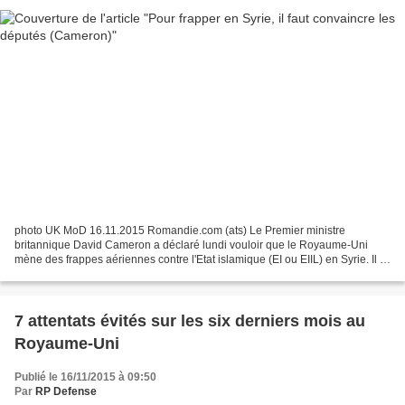
photo UK MoD 16.11.2015 Romandie.com (ats) Le Premier ministre
britannique David Cameron a déclaré lundi vouloir que le Royaume-Uni
mène des frappes aériennes contre l'Etat islamique (EI ou EIIL) en Syrie. Il a
cependant ajouté qu'il restait à convaincre...
7 attentats évités sur les six derniers mois au
Royaume-Uni
Publié le 16/11/2015 à 09:50
Par
RP Defense