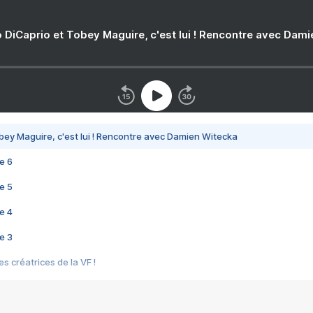
 DiCaprio et Tobey Maguire, c'est lui ! Rencontre avec Dam
bey Maguire, c'est lui ! Rencontre avec Damien Witecka
e 6
e 5
e 4
e 3
s créatrices de la VF !
e 2
e 1