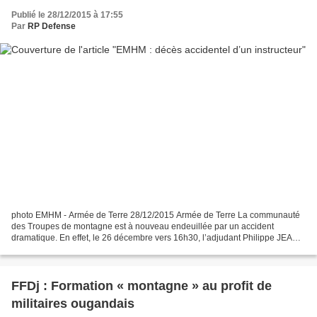
Publié le 28/12/2015 à 17:55
Par
RP Defense
photo EMHM - Armée de Terre 28/12/2015 Armée de Terre La communauté
des Troupes de montagne est à nouveau endeuillée par un accident
dramatique. En effet, le 26 décembre vers 16h30, l’adjudant Philippe JEAN,
instructeur à l’école militaire de haute montagne...
FFDj : Formation « montagne » au profit de
militaires ougandais