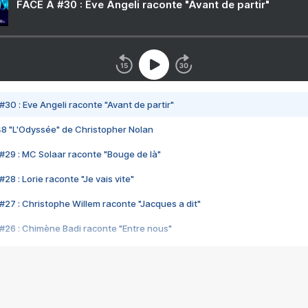
FACE A #30 : Eve Angeli raconte "Avant de partir"
#30 : Eve Angeli raconte "Avant de partir"
48 "L'Odyssée" de Christopher Nolan
#29 : MC Solaar raconte "Bouge de là"
28 : Lorie raconte "Je vais vite"
#27 : Christophe Willem raconte "Jacques a dit"
#26 : Chimène Badi raconte "Entre nous"
#25 : Indochine raconte "3e sexe"
#24 : Zaho raconte "C'est chelou"
#23 : Patrick Bruel raconte "Au café des délices"