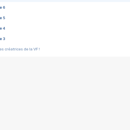
e 6
e 5
e 4
e 3
s créatrices de la VF !
e 2
e 1
e Mektoub My Love arrive enfin ! Rencontre avec Shaïn Boumedine et Sal
i : après Toni en famille
elle réalise le bouleversant Dites lui que je l'aime
ais ! Rencontre autour de Vie privée de Rebecca Zlotowski
 de Marguerite, Grave... Rencontre avec Ella Rumpf