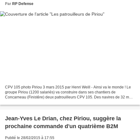
Par
RP Defense
CPV 105 photo Piriou 3 mars 2015 par Henri Weill - Ainsi va le monde ! Le
groupe Piriou (1200 salariés) va construire dans ses chantiers de
Concarneau (Finistère) deux patrouilleurs CPV 105. Des navires de 32 m
destinés à des missions de contrôle des...
Jean-Yves Le Drian, chez Piriou, suggère la
prochaine commande d'un quatrième B2M
Publié le 28/02/2015 à 17:55