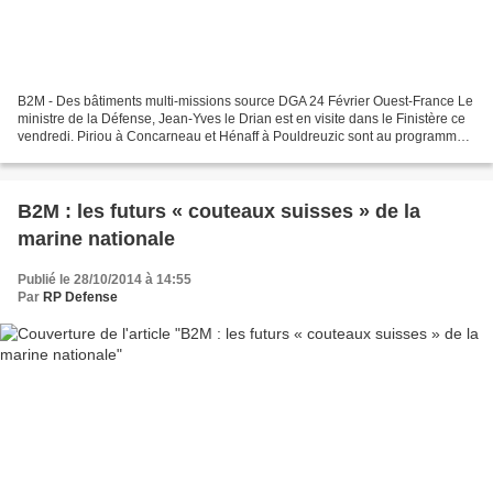
B2M - Des bâtiments multi-missions source DGA 24 Février Ouest-France Le
ministre de la Défense, Jean-Yves le Drian est en visite dans le Finistère ce
vendredi. Piriou à Concarneau et Hénaff à Pouldreuzic sont au programme.
Jean-Yves Le Drian visitera...
B2M : les futurs « couteaux suisses » de la
marine nationale
Publié le 28/10/2014 à 14:55
Par
RP Defense