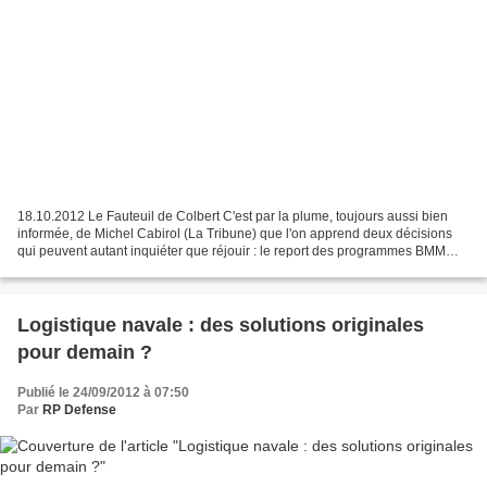
18.10.2012 Le Fauteuil de Colbert C'est par la plume, toujours aussi bien
informée, de Michel Cabirol (La Tribune) que l'on apprend deux décisions
qui peuvent autant inquiéter que réjouir : le report des programmes BMM
(Bâtiment Multi-Missions) et BATSIMAR...
Logistique navale : des solutions originales
pour demain ?
Publié le 24/09/2012 à 07:50
Par
RP Defense