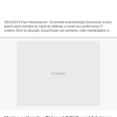
28/10/2014 Paul Hessenbruch - Economie et technologie Euronaval, le plus
grand salon mondial du naval de défense a ouvert ses portes lundi 27
octobre 2014 au Bourget. Durant toute une semaine, cette manifestation met
sur le devant de la scène le savoir-faire...
Publicité