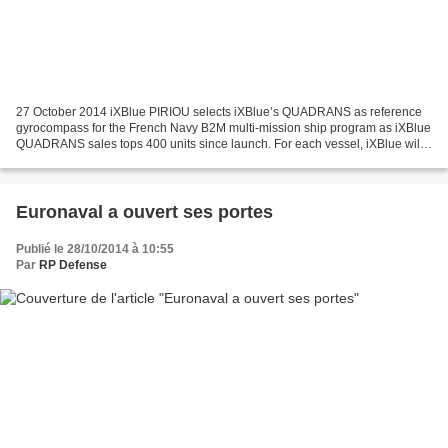
27 October 2014 iXBlue PIRIOU selects iXBlue’s QUADRANS as reference
gyrocompass for the French Navy B2M multi-mission ship program as iXBlue
QUADRANS sales tops 400 units since launch. For each vessel, iXBlue will
supply the complete navigation suite,...
Euronaval a ouvert ses portes
Publié le 28/10/2014 à 10:55
Par
RP Defense