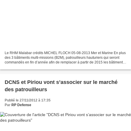
Le RHM Malabar crédits MICHEL FLOCH 05-08-2013 Mer et Marine En plus
des 3 bâtiments multi-missions (B2M), patrouilleurs hauturiers qui seront
commandés en fin d’année afin de remplacer à partir de 2015 les bâtiments
de transport léger (Batral), la marine...
DCNS et Piriou vont s’associer sur le marché
des patrouilleurs
Publié le 27/11/2012 à 17:35
Par
RP Defense