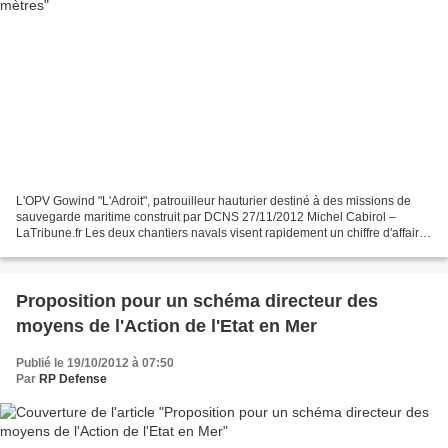
L'OPV Gowind "L'Adroit", patrouilleur hauturier destiné à des missions de
sauvegarde maritime construit par DCNS 27/11/2012 Michel Cabirol –
LaTribune.fr Les deux chantiers navals visent rapidement un chiffre d'affaires
d'une centaine de millions d'euros....
Proposition pour un schéma directeur des
moyens de l'Action de l'Etat en Mer
Publié le 19/10/2012 à 07:50
Par
RP Defense