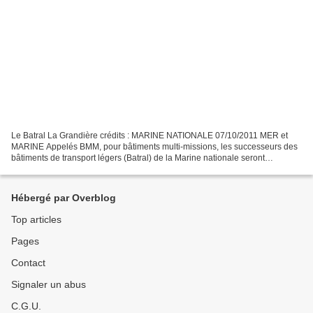
Le Batral La Grandière crédits : MARINE NATIONALE 07/10/2011 MER et
MARINE Appelés BMM, pour bâtiments multi-missions, les successeurs des
bâtiments de transport légers (Batral) de la Marine nationale seront
commandés l'an prochain. Ce nouveau programme...
Hébergé par Overblog
Top articles
Pages
Contact
Signaler un abus
C.G.U.