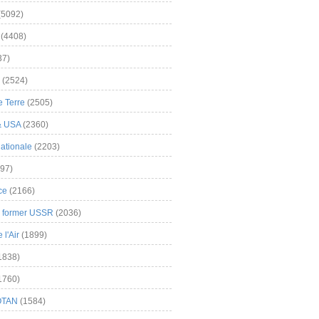
(5092)
(4408)
37)
(2524)
 Terre
(2505)
& USA
(2360)
ationale
(2203)
97)
ce
(2166)
& former USSR
(2036)
l'Air
(1899)
1838)
1760)
OTAN
(1584)