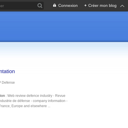
Connexion
+
Créer mon blog
ntation
P Defense
tion
: Web review defence industry - Revue
ndustrie de défense - company information -
France, Europe and elsewhere ...