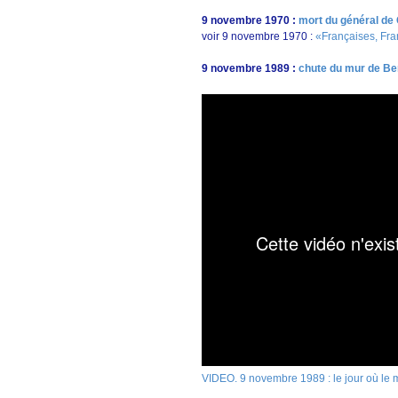
9 novembre 1970 :
mort du général de 
voir 9 novembre 1970 :
«Françaises, Fra
9 novembre 1989 :
chute du mur de Ber
VIDEO. 9 novembre 1989 : le jour où le 