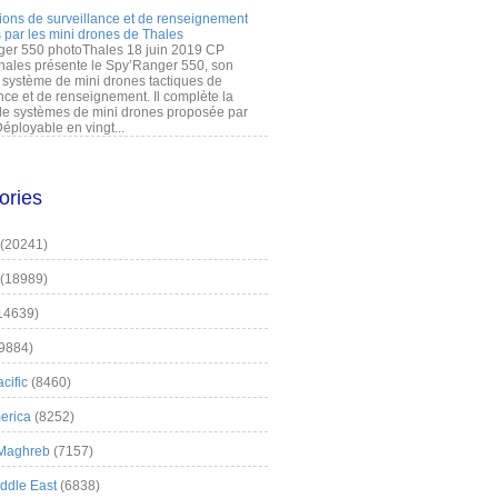
ions de surveillance et de renseignement
 par les mini drones de Thales
er 550 photoThales 18 juin 2019 CP
hales présente le Spy’Ranger 550, son
système de mini drones tactiques de
nce et de renseignement. Il complète la
 systèmes de mini drones proposée par
éployable en vingt...
ories
(20241)
(18989)
14639)
9884)
cific
(8460)
erica
(8252)
 Maghreb
(7157)
iddle East
(6838)