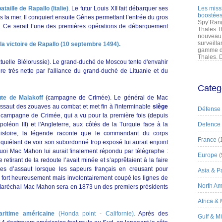
aille de Rapallo (Italie)
. Le futur Louis XII fait débarquer ses
Les miss
boostées
 la mer. Il conquiert ensuite Gênes permettant l’entrée du gros
Spy’Rang
e. Ce serait l’une des premières opérations de débarquement
Thales T
nouveau 
surveilla
 la victoire de Rapallo (10 septembre 1494).
gamme de
Thales. D
tuelle Biélorussie). Le grand-duché de Moscou tente d'envahir
ère très nette par l'alliance du grand-duché de Lituanie et du
Categ
ute de Malakoff
(campagne de Crimée). Le général de Mac
aut des zouaves au combat et met fin à l'interminable
siège
Défense
re campagne de Crimée, qui a vu pour la première fois (depuis
apoléon III) et l'Angleterre, aux côtés de la Turquie face à la
Defence
 histoire, la légende raconte que le commandant du corps
France
(
inquiétant de voir son subordonné trop exposé lui aurait enjoint
 quoi Mac Mahon lui aurait finalement répondu par télégraphe :
Europe
(
e retirant de la redoute l’avait minée et s’apprêtaient à la faire
s d’assaut lorsque les sapeurs français en creusant pour
Asia & Pa
 fort heureusement mais involontairement coupé les lignes de
North Am
s Maréchal Mac Mahon sera en 1873 un des premiers présidents
Africa &
aritime américaine
(Honda point - Californie).
Après des
Gulf & M