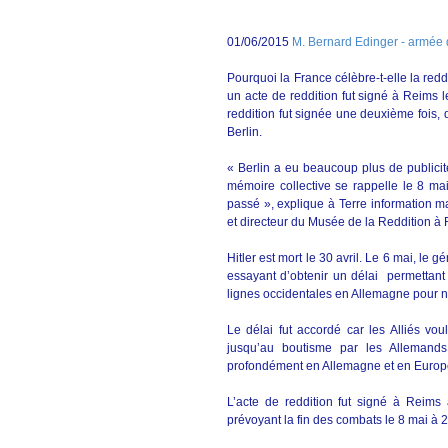
01/06/2015
M. Bernard Edinger - armée 
Pourquoi la France célèbre-t-elle la red
un acte de reddition fut signé à Reims 
reddition fut signée une deuxième fois,
Berlin.
« Berlin a eu beaucoup plus de publici
mémoire collective se rappelle le 8 ma
passé », explique à Terre information 
et directeur du Musée de la Reddition à
Hitler est mort le 30 avril. Le 6 mai, le 
essayant d’obtenir un délai permettan
lignes occidentales en Allemagne pour 
Le délai fut accordé car les Alliés vou
jusqu’au boutisme par les Allemands
profondément en Allemagne et en Europe
L’acte de reddition fut signé à Reims
prévoyant la fin des combats le 8 mai à 2