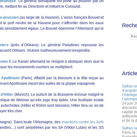
 brumaire
.
Le général Bonaparte est porté au pouvoir par un
 mettant fin au Directoire et initiant le Consulat.
o-prussien
(au large de la Havane). L’aviso français Bouvet et
t le port neutre de la Havane pour s’affronter dans les eaux
Reche
égâts sensiblement égaux. Le Bouvet éperonne l’Allemand qui le
lmiers
(près d’Orléans). Le général Paladines repousse les
acuent Orléans. Victoire malheureusement inexploitée.
aume II
.
Le Kaiser allemand se résigne à abdiquer alors que la
que les mouvements ouvriers se multiplient.
Articl
Apollinaire
(Paris). Affaibli par la blessure à la tête reçue au
tenant Apollinaire meurt des suites de la grippe espagnole.
Safran e
d’acquéri
d'Hitler
(Munich). Le putsch de la Brasserie échoue malgré le
l’intelli
l’aérospa
lique de Weimar qu’elle juge trop faible. Une fusillade éclate
24 juin 
putschistes (Hitler et Röhm sont blessés). Hitler fera un an de
discussi
yer très cher.
capital d
artificie
et de la 
emagne). Dans toute l'Allemagne, des
exactions contre les Juifs
endies,...) sont perpétrées par les SA (Viktor Lutze) et les SS
Safran l
Paris, le
Eurosato