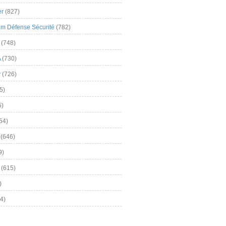
er
(827)
m Défense Sécurité
(782)
(748)
A
(730)
y
(726)
5)
5)
54)
(646)
9)
(615)
)
4)