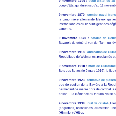
9 novembre 1799 :
coup d'Etat du 18
coup d'Etat qui dure jusqu'au 11 novembre,
9 novembre 1870
:
combat naval franc
la canonnière allemande Meteor quitten
internationales où ils s’infligent des d
canonne.
9 novembre 1870
:
bataille de Cou
Bavarois du général von der Tann qui év
9 novembre 1918 :
abdication de Guill
République de Weimar est proclamée et 
9 novembre 1918 :
mort de Guillaume 
Bois des Buttes (le 9 mars 1916), le lieu
9 novembre 1923 :
tentative de putsch 
peu de soutien de la Bavière à la Répub
permettant de mettre hors de combat les 
prison…La clémence du tribunal va se pa
9 novembre 1938 :
nuit de cristal
(All
(pogromes, assassinats, arrestation, inc
(Himmler) d'Hitler.