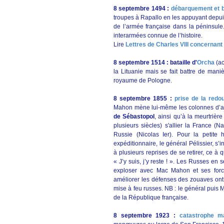
8 septembre 1494 :
débarquement et bat
troupes à Rapallo en les appuyant depuis
de l’armée française dans la péninsul
interarmées connue de l’histoire.
Lire
Lettres de Charles VIII concernant
8 septembre 1514 : bataille d'
Orcha
(ac
la Lituanie mais se fait battre de mani
royaume de Pologne.
8 septembre 1855
:
prise de la redo
Mahon mène lui-même les colonnes d’ass
de Sébastopol
, ainsi qu’à la meurtriè
plusieurs siècles) s'allier la France (N
Russie (Nicolas Ier). Pour la petite
expéditionnaire, le général Pélissier, s’
à plusieurs reprises de se retirer, ce à
« J’y suis, j’y reste ! ». Les Russes en s
exploser avec Mac Mahon et ses force
améliorer les défenses des zouaves ont
mise à feu russes. NB : le général pui
de la République française.
8 septembre 1923 :
catastrophe m