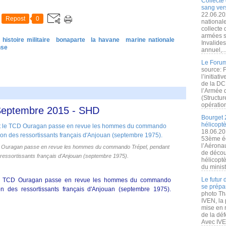
Collecte 
sang vers
22.06.20
Repost
0
nationale
collecte
armées s
histoire militaire
bonaparte
la havane
marine nationale
Invalide
nse
annuel,..
Le Forum
source: 
l’initiat
de la DC
l’Armée 
(Structur
opération
 Septembre 2015 - SHD
Bourget 
hélicopt
18.06.20
53ème éd
l’Aérona
ragan passe en revue les hommes du commando Trépel, pendant
de découv
s ressortissants français d'Anjouan (septembre 1975).
hélicopt
du minist
Le futur
 TCD Ouragan passe en revue les hommes du commando
se prépa
ion des ressortissants français d'Anjouan (septembre 1975).
photo Th
IVEN, la 
mise en r
de la dé
Avec IVEN