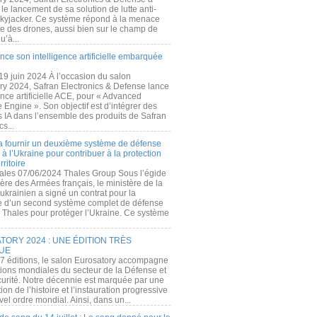
e lancement de sa solution de lutte anti-
kyjacker. Ce système répond à la menace
te des drones, aussi bien sur le champ de
u’à...
nce son intelligence artificielle embarquée
 19 juin 2024 À l’occasion du salon
ry 2024, Safran Electronics & Defense lance
gence artificielle ACE, pour « Advanced
 Engine ». Son objectif est d’intégrer des
s IA dans l’ensemble des produits de Safran
cs...
a fournir un deuxième système de défense
à l’Ukraine pour contribuer à la protection
rritoire
ales 07/06/2024 Thales Group Sous l’égide
ère des Armées français, le ministère de la
ukrainien a signé un contrat pour la
re d’un second système complet de défense
 Thales pour protéger l’Ukraine. Ce système
ORY 2024 : UNE ÉDITION TRÈS
UE
7 éditions, le salon Eurosatory accompagne
tions mondiales du secteur de la Défense et
curité. Notre décennie est marquée par une
ion de l’histoire et l’instauration progressive
el ordre mondial. Ainsi, dans un...