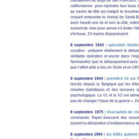
manœuvres au large de San Francisco, 14
californienne pour rejoindre leur base 
au navire de tête qui malgré le brouillar
croyant emprunter le chenal de Santa B
avoir heurté une ile et non la côte, esti
suivent de virer pour pense-t-il éviter l'i
s'échoue. 23 marins disparaissent.
8 septembre 1943 :
opération Stark
vocation : préparer réellement le déba
véritable opération et ancrer dans l’es
Normandie) que le débarquement aura l
que l’effort allié a lieu en Sicile et en 
8 septembre 1944 :
première V2 sur 
lancée depuis la Belgique par les Alle
missiles balistiques et des lanceurs 
psychologique. La V1 et la V2 ont ali
pas de changer l’issue de la guerre ». 
8 septembre 1975 :
évacuation de re
commando
Trepel
évacuent des ressor
suivent la déclaration d’indépendance de 
8 septembre 1994 :
les Alliés quittent 