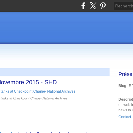
Prése
 Novembre 2015 - SHD
Blog
: R
 tanks at Checkpoint Charlie- National Archives
Descrip
du web i
news in 
Contact