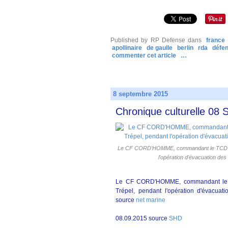
Published by RP Defense
dans
france
apollinaire
de gaulle
berlin
rda
défe
commenter cet article
…
8 septembre 2015
Chronique culturelle 08
Le CF CORD'HOMME, commandant le TCD Ou
l'opération d'évacuation de
Le CF CORD'HOMME, commandant le
Trépel, pendant l'opération d'évacuat
source
net marine
08.09.2015 source
SHD