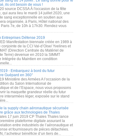
de sang du 14 juillet : Le sang donné pour le
é, ils ont besoin de vous !
20 source DCSSA À l'occasion de la fête
, qui aura lieu le mardi 14 juillet 2020, une
 de sang exceptionnelle en soutien aux
era organisée, à Paris, Hôtel national des
s Paris 7e, de 10h à 17h30. Rendez-vous
.
 Entreprises Défense 2019
FED Manifestation biennale créée en 1989 à
ive conjointe de la CCI Val-d’Oise/ Yvelines et
MAT (Direction Centrale du Matériel de
de Terre) devenue en 2010 la SIMMT
e Intégrée du Maintien en condition
nelle...
2019 - Embarquez à bord du futur
ère Guépard en 360°
19 Ministère des Armées A l’occasion de la
ition du Salon International de
utique et de l’Espace, nous vous proposons
rir la maquette grandeur réelle du futur
ère interarmées léger, exposée sur le stand
ère...
 de la supply chain aéronautique sécurisée
re grâce aux technologies de Thales
ales 17 juin 2019 CP Thales Thales lance
première plateforme digitale assurant la
elation entre industriels de l’aéronautique et
fense et fournisseurs de pièces détachées.
, l’acheteur bénéficie d’un tiers de...