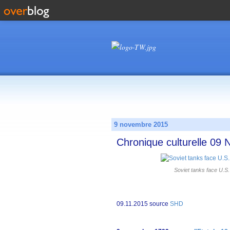
9 novembre 2015
Chronique culturelle 09
Soviet tanks face U.S.
09.11.2015 source
SHD