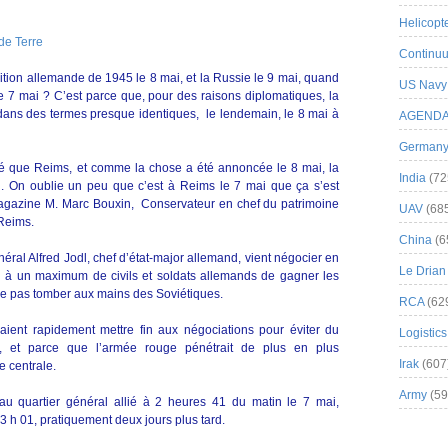
Helicopt
de Terre
Continuu
dition allemande de 1945 le 8 mai, et la Russie le 9 mai, quand
US Navy
le 7 mai ? C’est parce que, pour des raisons diplomatiques, la
 dans des termes presque identiques, le lendemain, le 8 mai à
AGEND
German
té que Reims, et comme la chose a été annoncée le 8 mai, la
India
(72
i. On oublie un peu que c’est à Reims le 7 mai que ça s’est
magazine M. Marc Bouxin, Conservateur en chef du patrimoine
UAV
(68
 Reims.
China
(6
général Alfred Jodl, chef d’état-major allemand, vient négocier en
Le Drian
t à un maximum de civils et soldats allemands de gagner les
ne pas tomber aux mains des Soviétiques.
RCA
(62
laient rapidement mettre fin aux négociations pour éviter du
Logistics
, et parce que l’armée rouge pénétrait de plus en plus
Irak
(607
 centrale.
Army
(59
 au quartier général allié à 2 heures 41 du matin le 7 mai,
3 h 01, pratiquement deux jours plus tard.