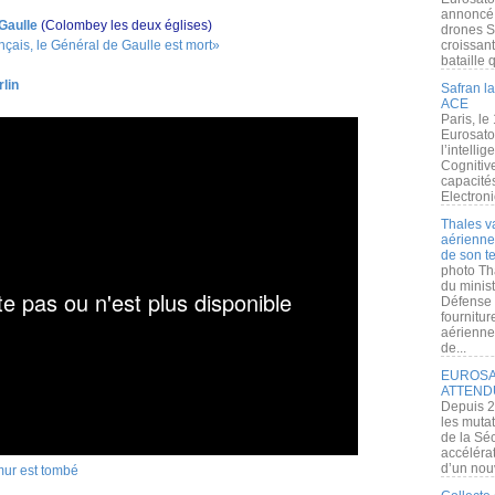
annoncé l
Gaulle
(Colombey les deux églises)
drones S
nçais, le Général de Gaulle est mort»
croissan
bataille q
lin
Safran la
ACE
Paris, le
Eurosato
l’intelli
Cognitive
capacité
Electroni
Thales v
aérienne 
de son te
photo Th
du minist
Défense 
fournitu
aérienne
de...
EUROSAT
ATTEND
Depuis 2
les muta
de la Sé
accélérat
d’un nouv
mur est tombé