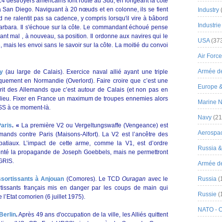
 destroyers américains font route au Sud, en longeant la côte
à San Diego. Naviguant à 20 nœuds et en colonne, ils se fient
Industry
d ne ralentit pas sa cadence, y compris lorsqu'il vire à bâbord
Industrie
arbara. Il s'échoue sur la côte. Le commandant échoué pense
mant mal , à nouveau, sa position. Il ordonne aux navires qui le
USA
(37
le, mais les envoi sans le savoir sur la côte. La moitié du convoi
Air Force
Armée de
ey
(au large de Calais). Exercice naval allié ayant une triple
rquement en Normandie (Overlord). Faire croire que c’est une
Europe 
prit des Allemands que c’est autour de Calais (et non pas en
ieu. Fixer en France un maximum de troupes ennemies alors
Marine N
URSS à ce moment-là.
Navy
(21
Paris
. «
La première V2 ou Vergeltungswaffe (Vengeance) est
Aerospa
mands contre Paris (Maisons-Alfort). La V2 est l’ancêtre des
spatiaux. L’impact de cette arme, comme la V1, est d’ordre
Russia 
menté la propagande de Joseph Goebbels, mais ne permettront
DGRIS.
Armée de 
ssortissants à Anjouan
(Comores). Le TCD
Ouragan
avec le
Russia
(
tissants français mis en danger par les coups de main qui
Russie
(
l’Etat comorien (6 juillet 1975).
NATO - 
Berlin
.
Après 49 ans d'occupation de la ville, les Alliés quittent