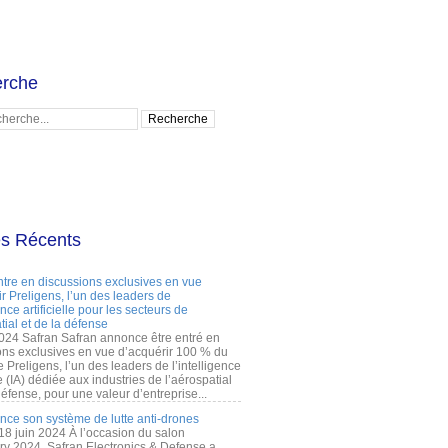
rche
es Récents
ntre en discussions exclusives en vue
r Preligens, l’un des leaders de
gence artificielle pour les secteurs de
tial et de la défense
2024 Safran Safran annonce être entré en
ons exclusives en vue d’acquérir 100 % du
e Preligens, l’un des leaders de l’intelligence
lle (IA) dédiée aux industries de l’aérospatial
défense, pour une valeur d’entreprise...
ance son système de lutte anti-drones
 18 juin 2024 À l’occasion du salon
ry 2024, Safran Electronics & Defense a