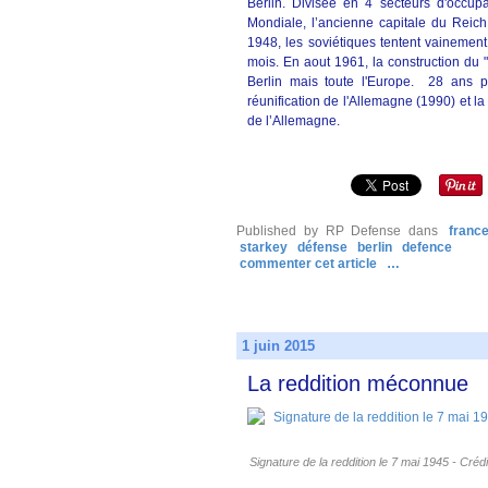
Berlin. Divisée en 4 secteurs d'occu
Mondiale, l’ancienne capitale du Reich
1948, les soviétiques tentent vainement
mois. En aout 1961, la construction du
Berlin mais toute l'Europe. 28 ans p
réunification de l'Allemagne (1990) et la
de l’Allemagne.
Published by RP Defense
dans
franc
starkey
défense
berlin
defence
commenter cet article
…
1 juin 2015
La reddition méconnue
Signature de la reddition le 7 mai 1945 - Cré