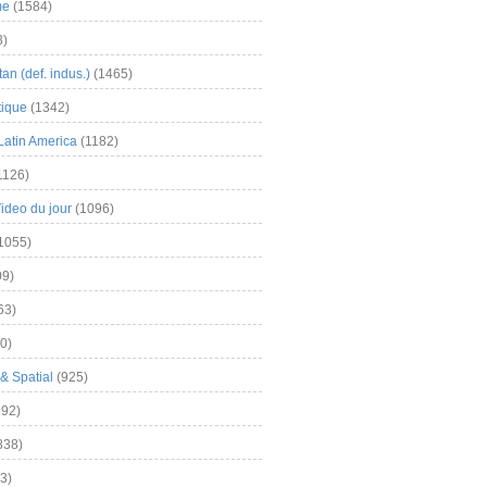
me
(1584)
3)
an (def. indus.)
(1465)
tique
(1342)
Latin America
(1182)
1126)
Video du jour
(1096)
1055)
9)
63)
0)
& Spatial
(925)
92)
838)
3)