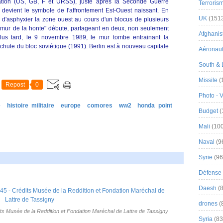
pation (US, GB, F et URSS), juste après la Seconde Guerre
Terroris
 devient le symbole de l'affrontement Est-Ouest naissant. En
UK
(151
 d'asphyxier la zone ouest au cours d'un blocus de plusieurs
 "mur de la honte" débute, partageant en deux, non seulement
Afghanist
lus tard, le 9 novembre 1989, le mur tombe entrainant la
 chute du bloc soviétique (1991). Berlin est à nouveau capitale
Aéronau
South & 
Missile
(
Repost
0
Photo - 
e
histoire militaire
europe
comores
ww2
honda point
Budget
(
Mali
(100
Naval
(9
Syrie
(96
Défense 
Daesh
(8
drones
(
dits Musée de la Reddition et Fondation Maréchal de Lattre de Tassigny
Syria
(83