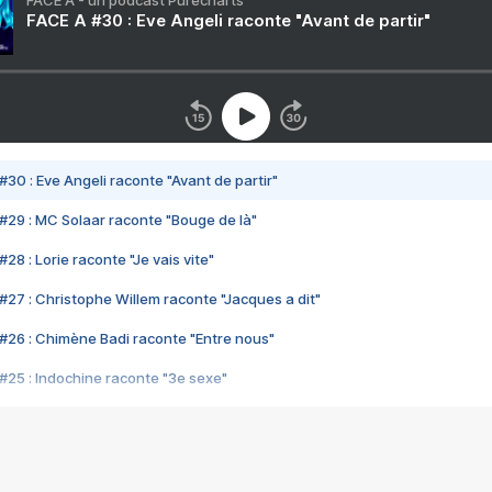
FACE A - un podcast Purecharts
FACE A #30 : Eve Angeli raconte "Avant de partir"
#30 : Eve Angeli raconte "Avant de partir"
#29 : MC Solaar raconte "Bouge de là"
28 : Lorie raconte "Je vais vite"
#27 : Christophe Willem raconte "Jacques a dit"
#26 : Chimène Badi raconte "Entre nous"
#25 : Indochine raconte "3e sexe"
#24 : Zaho raconte "C'est chelou"
#23 : Patrick Bruel raconte "Au café des délices"