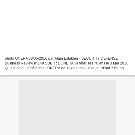
photo ONERA 03/05/2016 par Alain Establier - SECURITY DEFENSE
Business Review n°149 SDBR : L’ONERA va fêter ses 70 ans le 3 Mai 2016.
Qu’est-ce qui différencie l’ONERA de 1946 et celui d’aujourd’hui ? Bruno
Sainjon : L’Office National d’Etudes et de Recherche...