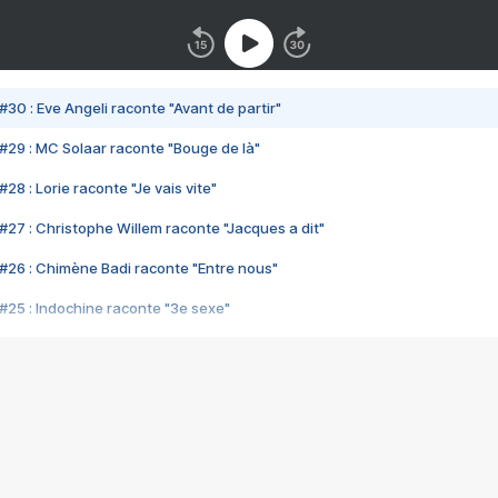
#30 : Eve Angeli raconte "Avant de partir"
#29 : MC Solaar raconte "Bouge de là"
28 : Lorie raconte "Je vais vite"
#27 : Christophe Willem raconte "Jacques a dit"
#26 : Chimène Badi raconte "Entre nous"
#25 : Indochine raconte "3e sexe"
#24 : Zaho raconte "C'est chelou"
#23 : Patrick Bruel raconte "Au café des délices"
#22 : Kyo raconte "Le chemin"
#21 : Nolwenn Leroy raconte "Cassé"