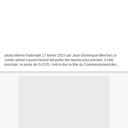
photo Marine Nationale 17 février 2015 par Jean-Dominique Merchet Le
contre-amiral Laurent Isnard fait partie des favoris pour prendre, à l'été
prochain, le poste de G-COS, c'est-à-dire la tête du Commandement des
opérations spéciales (COS). Il y succèderait...