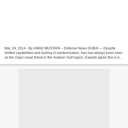
Mar. 24, 2014 - By AWAD MUSTAFA – Defense News DUBAI — Despite
limited capabilities and lacking in modernization, Iran has always been seen
as the major naval threat in the Arabian Gulf region. Experts agree this is due
to its ability for irregular warfare...