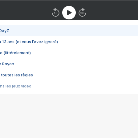
 DayZ
 a 13 ans (et vous l'avez ignoré)
e (littéralement)
im Rayan
 toutes les règles
s les jeux vidéo
us choquant de Rockstar ? - Le scandale BULLY
e plus moche de Steam
du RÊVE tourne au CAUCHEMAR
pendant 8 heures