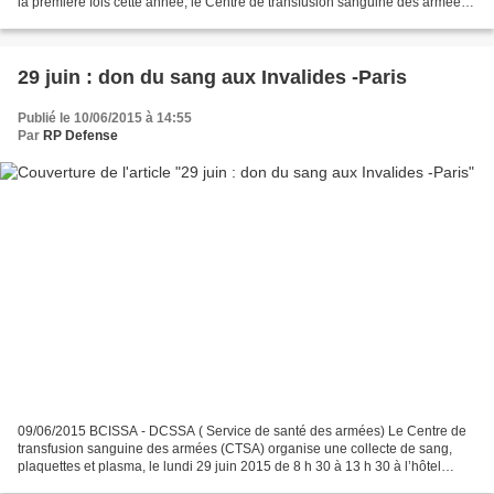
la première fois cette année, le Centre de transfusion sanguine des armées
(CTSA) va installer...
29 juin : don du sang aux Invalides -Paris
Publié le 10/06/2015 à 14:55
Par
RP Defense
09/06/2015 BCISSA - DCSSA ( Service de santé des armées) Le Centre de
transfusion sanguine des armées (CTSA) organise une collecte de sang,
plaquettes et plasma, le lundi 29 juin 2015 de 8 h 30 à 13 h 30 à l’hôtel
national des Invalides. Les besoins du...