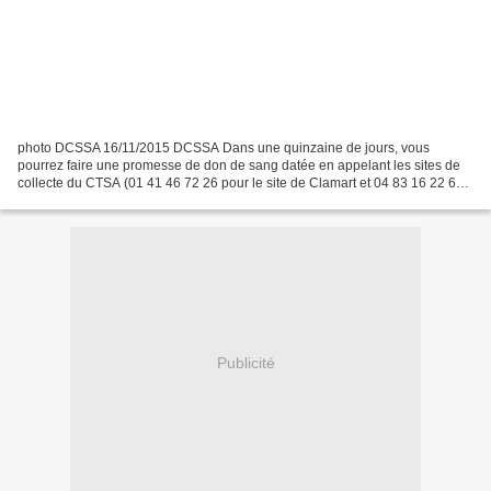
photo DCSSA 16/11/2015 DCSSA Dans une quinzaine de jours, vous
pourrez faire une promesse de don de sang datée en appelant les sites de
collecte du CTSA (01 41 46 72 26 pour le site de Clamart et 04 83 16 22 60
pour le site de Toulon) en heures et jours...
Publicité