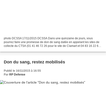
photo DCSSA 17/11/2015 DCSSA Dans une quinzaine de jours, vous
pourrez faire une promesse de don de sang datée en appelant les sites de
collecte du CTSA (01 41 46 72 26 pour le site de Clamart et 04 83 16 22 60
pour le site de Toulon) en heures et jours...
Don du sang, restez mobilisés
Publié le 16/11/2015 à 16:55
Par
RP Defense