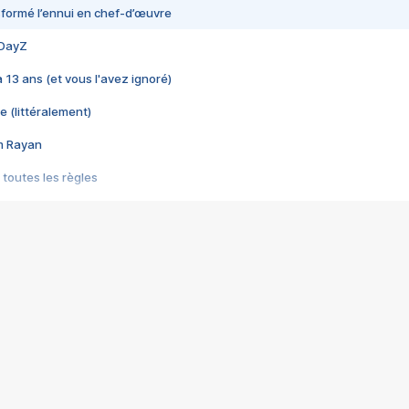
nsformé l’ennui en chef-d’œuvre
 DayZ
 a 13 ans (et vous l'avez ignoré)
e (littéralement)
im Rayan
 toutes les règles
s les jeux vidéo
us choquant de Rockstar ? - Le scandale BULLY
e plus moche de Steam
du RÊVE tourne au CAUCHEMAR
pendant 8 heures
it… à tort
umiliés par un jeu vidéo