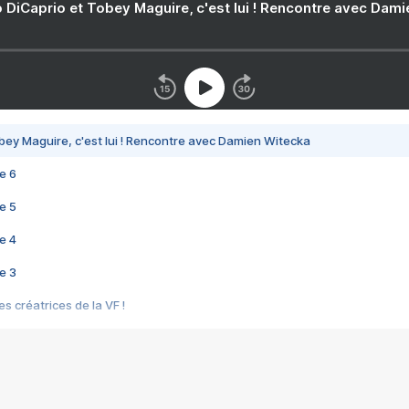
 DiCaprio et Tobey Maguire, c'est lui ! Rencontre avec Dam
bey Maguire, c'est lui ! Rencontre avec Damien Witecka
e 6
e 5
e 4
e 3
s créatrices de la VF !
e 2
e 1
e Mektoub My Love arrive enfin ! Rencontre avec Shaïn Boumedine et Sal