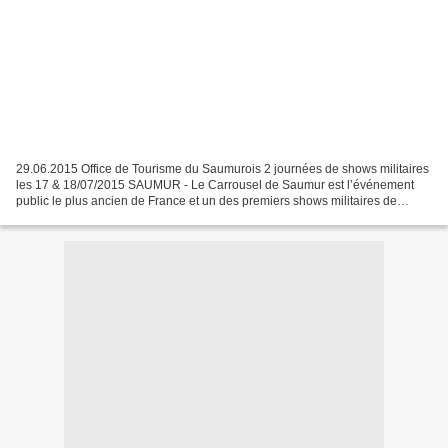
29.06.2015 Office de Tourisme du Saumurois 2 journées de shows militaires
les 17 & 18/07/2015 SAUMUR - Le Carrousel de Saumur est l’événement
public le plus ancien de France et un des premiers shows militaires de
l’hexagone. Une démonstration équestre...