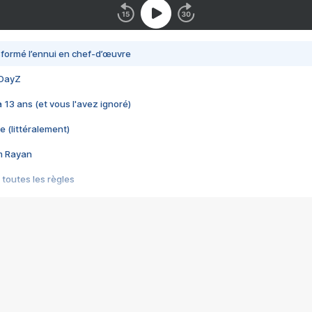
nsformé l’ennui en chef-d’œuvre
 DayZ
 a 13 ans (et vous l'avez ignoré)
e (littéralement)
im Rayan
 toutes les règles
s les jeux vidéo
us choquant de Rockstar ? - Le scandale BULLY
e plus moche de Steam
du RÊVE tourne au CAUCHEMAR
pendant 8 heures