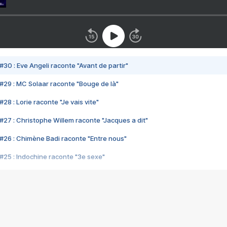
#30 : Eve Angeli raconte "Avant de partir"
#29 : MC Solaar raconte "Bouge de là"
28 : Lorie raconte "Je vais vite"
#27 : Christophe Willem raconte "Jacques a dit"
#26 : Chimène Badi raconte "Entre nous"
#25 : Indochine raconte "3e sexe"
#24 : Zaho raconte "C'est chelou"
#23 : Patrick Bruel raconte "Au café des délices"
#22 : Kyo raconte "Le chemin"