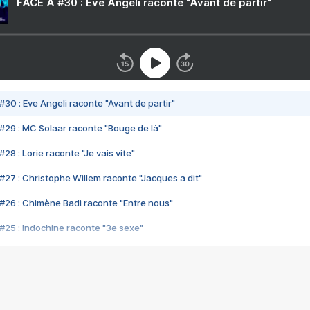
FACE A #30 : Eve Angeli raconte "Avant de partir"
#30 : Eve Angeli raconte "Avant de partir"
#29 : MC Solaar raconte "Bouge de là"
28 : Lorie raconte "Je vais vite"
#27 : Christophe Willem raconte "Jacques a dit"
#26 : Chimène Badi raconte "Entre nous"
#25 : Indochine raconte "3e sexe"
#24 : Zaho raconte "C'est chelou"
#23 : Patrick Bruel raconte "Au café des délices"
#22 : Kyo raconte "Le chemin"