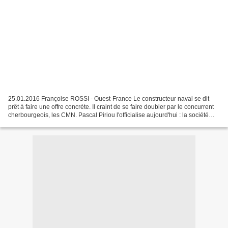
25.01.2016 Françoise ROSSI - Ouest-France Le constructeur naval se dit
prêt à faire une offre concrète. Il craint de se faire doubler par le concurrent
cherbourgeois, les CMN. Pascal Piriou l'officialise aujourd'hui : la société
Kership (55 % Piriou et...