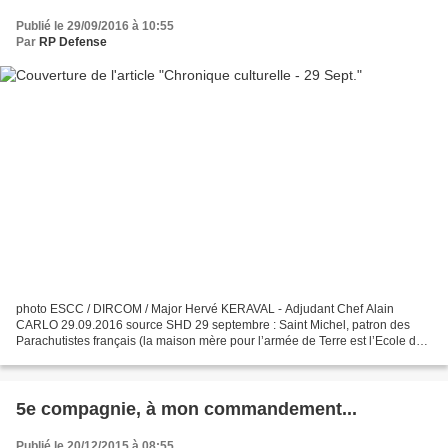
Publié le 29/09/2016 à 10:55
Par
RP Defense
photo ESCC / DIRCOM / Major Hervé KERAVAL - Adjudant Chef Alain
CARLO 29.09.2016 source SHD 29 septembre : Saint Michel, patron des
Parachutistes français (la maison mère pour l’armée de Terre est l’Ecole des
troupes aéroportées à Pau). Saint Gabriel,...
5e compagnie, à mon commandement...
Publié le 20/12/2015 à 08:55