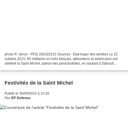
photo R. Veron - FFDj 28/10/2015 Sources : Etat-major des armées Le 22
octobre 2015, 80 militaires et civils français, djiboutiens et américains ont
célébré la Saint Michel, patron des parachutistes, en sautant à Djibouti
depuis un C160. Fête des parachutistes,...
Festivités de la Saint Michel
Publié le 30/09/2015 à 11:55
Par
RP Defense