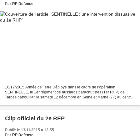
Par
RP Defense
18/12/2015 Armée de Terre Déployé dans le cadre de l’opération
SENTINELLE, le 1er régiment de hussards parachutistes (1er RHP) de
Tarbes patrouillait le samedi 12 décembre en Seine et Marne (77) au centre
commercial « Val d’Europe ». En fin d’après-midi,...
Clip officiel du 2e REP
Publié le 13/11/2015 à 12:55
Par
RP Defense