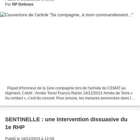
Par
RP Defense
Piquet d'honneur de la 1ère compagnie lors de l'arrivée du CEMAT au
régiment. Crédit : Armée Terre/ Francis Raisin 19/12/2015 Armée de Terre «
Au contact », c’est du concret. Pour preuve, les mesures annoncées dans le
cadre du nouveau modèle de l’armée...
SENTINELLE : une intervention dissuasive du
1e RHP
Publié le 18/12/2015 à 12:56