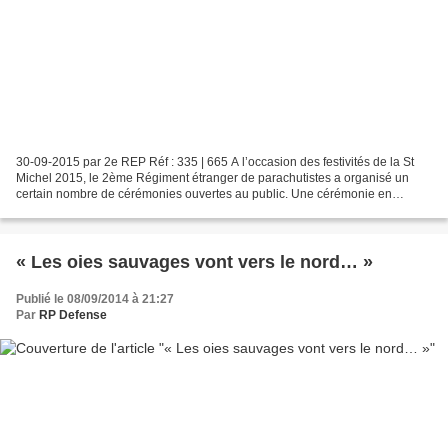
30-09-2015 par 2e REP Réf : 335 | 665 A l’occasion des festivités de la St
Michel 2015, le 2ème Régiment étranger de parachutistes a organisé un
certain nombre de cérémonies ouvertes au public. Une cérémonie en
hommage aux morts s'est déroulée samedi...
« Les oies sauvages vont vers le nord… »
Publié le 08/09/2014 à 21:27
Par
RP Defense