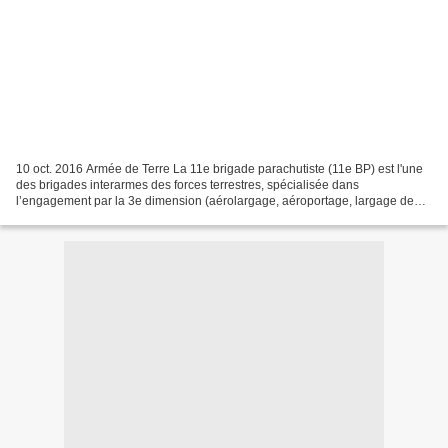
10 oct. 2016 Armée de Terre La 11e brigade parachutiste (11e BP) est l'une
des brigades interarmes des forces terrestres, spécialisée dans
l’engagement par la 3e dimension (aérolargage, aéroportage, largage de
matériel), et subordonnée à la 3e Division....