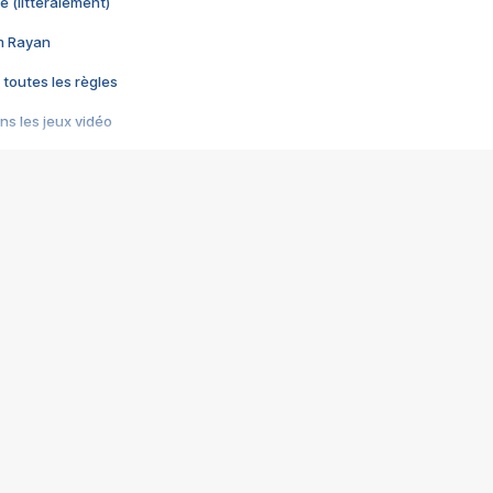
e (littéralement)
im Rayan
 toutes les règles
s les jeux vidéo
us choquant de Rockstar ? - Le scandale BULLY
e plus moche de Steam
du RÊVE tourne au CAUCHEMAR
pendant 8 heures
it… à tort
umiliés par un jeu vidéo
ire - Final Fantasy 8
ti un empire - Age of Empires
story DOFUS