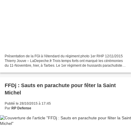
Présentation de la FGI à l'étendard du régiment photo 1er RHP 12/11/2015
Thierry Jouve – LaDepeche.fr Trois temps forts ont marqué les cérémonies
du 11-Novembre, hier, à Tarbes. Le 1er régiment de hussards parachutistes
a choisi cette date hautement symbolique...
FFDj : Sauts en parachute pour fêter la Saint
Michel
Publié le 28/10/2015 à 17:45
Par
RP Defense