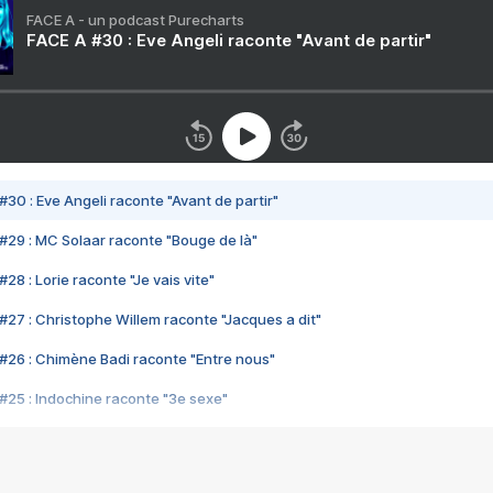
FACE A - un podcast Purecharts
FACE A #30 : Eve Angeli raconte "Avant de partir"
#30 : Eve Angeli raconte "Avant de partir"
#29 : MC Solaar raconte "Bouge de là"
28 : Lorie raconte "Je vais vite"
#27 : Christophe Willem raconte "Jacques a dit"
#26 : Chimène Badi raconte "Entre nous"
#25 : Indochine raconte "3e sexe"
#24 : Zaho raconte "C'est chelou"
#23 : Patrick Bruel raconte "Au café des délices"