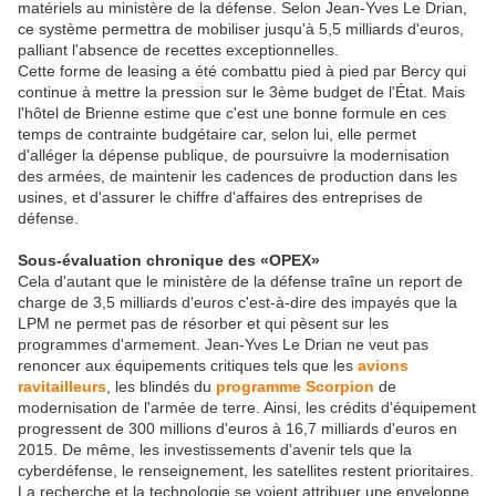
matériels au ministère de la défense. Selon Jean-Yves Le Drian,
ce système permettra de mobiliser jusqu'à 5,5 milliards d'euros,
palliant l'absence de recettes exceptionnelles.
Cette forme de leasing a été combattu pied à pied par Bercy qui
continue à mettre la pression sur le 3ème budget de l'État. Mais
l'hôtel de Brienne estime que c'est une bonne formule en ces
temps de contrainte budgétaire car, selon lui, elle permet
d'alléger la dépense publique, de poursuivre la modernisation
des armées, de maintenir les cadences de production dans les
usines, et d'assurer le chiffre d'affaires des entreprises de
défense.
Sous-évaluation chronique des «OPEX»
Cela d'autant que le ministère de la défense traîne un report de
charge de 3,5 milliards d'euros c'est-à-dire des impayés que la
LPM ne permet pas de résorber et qui pèsent sur les
programmes d'armement. Jean-Yves Le Drian ne veut pas
renoncer aux équipements critiques tels que les
avions
ravitailleurs
, les blindés du
programme Scorpion
de
modernisation de l'armée de terre. Ainsi, les crédits d'équipement
progressent de 300 millions d'euros à 16,7 milliards d'euros en
2015. De même, les investissements d'avenir tels que la
cyberdéfense, le renseignement, les satellites restent prioritaires.
La recherche et la technologie se voient attribuer une enveloppe