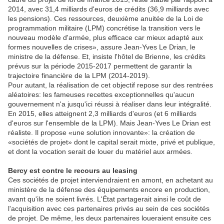
2014, avec 31,4 milliards d'euros de crédits (36,9 milliards avec
les pensions). Ces ressources, deuxième anuitée de la Loi de
programmation militaire (LPM) concrétise la transition vers le
nouveau modèle d'armée, plus efficace car mieux adapté aux
formes nouvelles de crises», assure Jean-Yves Le Drian, le
ministre de la défense. Et, insiste l'hôtel de Brienne, les crédits
prévus sur la période 2015-2017 permettent de garantir la
trajectoire financière de la LPM (2014-2019).
Pour autant, la réalisation de cet objectif repose sur des rentrées
aléatoires: les fameuses recettes exceptionnelles qu'aucun
gouvernement n'a jusqu'ici réussi à réaliser dans leur intégralité.
En 2015, elles atteignent 2,3 milliards d'euros (et 6 milliards
d'euros sur l'ensemble de la LPM). Mais Jean-Yves Le Drian est
réaliste. Il propose «une solution innovante»: la création de
«sociétés de projet» dont le capital serait mixte, privé et publique,
et dont la vocation serait de louer du matériel aux armées.
Bercy est contre le recours au leasing
Ces sociétés de projet interviendraient en amont, en achetant au
ministère de la défense des équipements encore en production,
avant qu'ils ne soient livrés. L'État partagerait ainsi le coût de
l'acquisition avec ces partenaires privés au sein de ces sociétés
de projet. De même, les deux partenaires loueraient ensuite ces