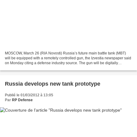
MOSCOW, March 26 (RIA Novosti) Russia’s future main battle tank (MBT)
will be equipped with a remotely controlled gun, the Izvestia newspaper said
on Monday citing a defense industry source. The gun will be digitally
controlled by a crewmember located...
Russia develops new tank prototype
Publié le 01/03/2012 à 13:05
Par
RP Defense