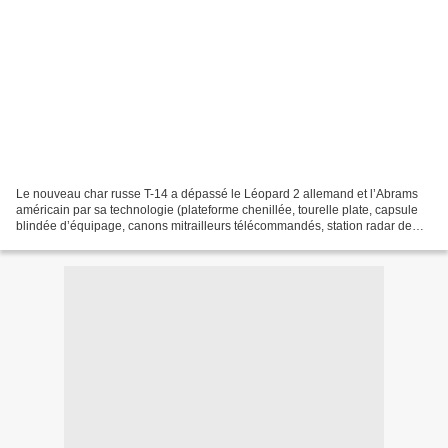
Le nouveau char russe T-14 a dépassé le Léopard 2 allemand et l’Abrams
américain par sa technologie (plateforme chenillée, tourelle plate, capsule
blindée d’équipage, canons mitrailleurs télécommandés, station radar de
guidage des obus, nouveau type d’acier...