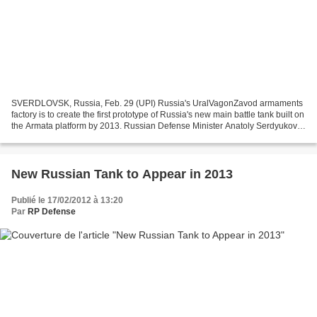
SVERDLOVSK, Russia, Feb. 29 (UPI) Russia's UralVagonZavod armaments
factory is to create the first prototype of Russia's new main battle tank built on
the Armata platform by 2013. Russian Defense Minister Anatoly Serdyukov
and UralVagonZavod Chief Executive...
New Russian Tank to Appear in 2013
Publié le 17/02/2012 à 13:20
Par
RP Defense