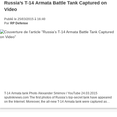
Russia’s T-14 Armata Battle Tank Captured on
Video
Publié le 25/03/2015 à 16:40
Par
RP Defense
T-14 Armata tank Photo Alexander Smirnov / YouTube 24.03.2015
sputniknews.com The first photos of Russia’s top-secret tank have appeared
on the Internet. Moreover, the all-new T-14 Armata tank were captured as
they were being transported by rail to a...