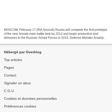
MOSCOW, February 17 (RIA Novosti) Russia will complete the first prototype
of the new Armata main battle tank by 2013 and begin production and
deliveries to the Russian Armed Forces in 2015, Defense Minister Anatoly
Serdyukov and the CEO of tank manufacturer...
Hébergé par Overblog
Top articles
Pages
Contact
Signaler un abus
C.G.U.
Cookies et données personnelles
Préférences cookies