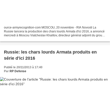
ource-armyrecognition-com MOSCOU, 20 novembre - RIA Novosti La
Russie lancera la production des chars lourds Armata d'ici 2016, a annoncé
mercredi à Moscou Viatcheslav Khalitov, directeur général adjoint du groupe
de recherche et de production Uralvagonzavod...
Russie: les chars lourds Armata produits en
série d'ici 2016
Publié le 20/11/2013 à 17:40
Par
RP Defense