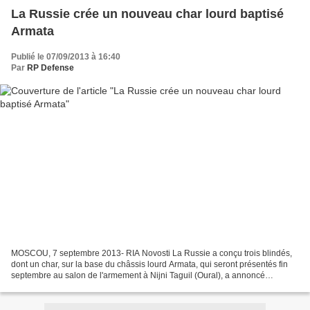
La Russie crée un nouveau char lourd baptisé
Armata
Publié le 07/09/2013 à 16:40
Par
RP Defense
MOSCOU, 7 septembre 2013- RIA Novosti La Russie a conçu trois blindés,
dont un char, sur la base du châssis lourd Armata, qui seront présentés fin
septembre au salon de l'armement à Nijni Taguil (Oural), a annoncé
Alexandre Chevtchenko, chef du département...