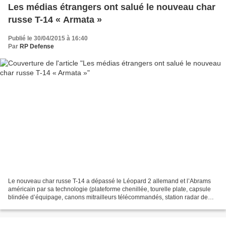
Les médias étrangers ont salué le nouveau char
russe T-14 « Armata »
Publié le 30/04/2015 à 16:40
Par
RP Defense
Le nouveau char russe T-14 a dépassé le Léopard 2 allemand et l’Abrams
américain par sa technologie (plateforme chenillée, tourelle plate, capsule
blindée d’équipage, canons mitrailleurs télécommandés, station radar de
guidage des obus, nouveau type d’acier...