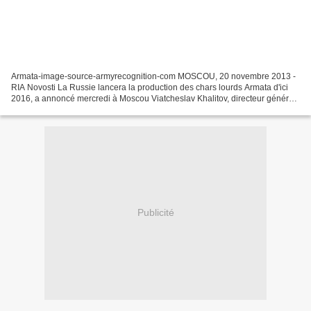
Armata-image-source-armyrecognition-com MOSCOU, 20 novembre 2013 -
RIA Novosti La Russie lancera la production des chars lourds Armata d'ici
2016, a annoncé mercredi à Moscou Viatcheslav Khalitov, directeur général
adjoint du groupe de recherche et de...
Publicité