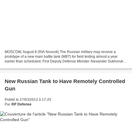
MOSCOW, August 8 (RIA Novosti) The Russian military may receive a
prototype of a new main battle tank (MBT) for field testing almost a year
earlier than scheduled, First Deputy Defense Minister Alexander Sukhorukov
said on Wednesday. The tank, dubbed...
New Russian Tank to Have Remotely Controlled
Gun
Publié le 27/03/2012 à 17:25
Par
RP Defense