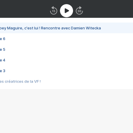
bey Maguire, c'est lui ! Rencontre avec Damien Witecka
e 6
e 5
e 4
e 3
s créatrices de la VF !
e 2
e 1
e Mektoub My Love arrive enfin ! Rencontre avec Shaïn Boumedine et Sal
i : après Toni en famille