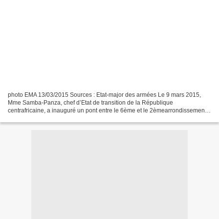
photo EMA 13/03/2015 Sources : Etat-major des armées Le 9 mars 2015,
Mme Samba-Panza, chef d’Etat de transition de la République
centrafricaine, a inauguré un pont entre le 6ème et le 2èmearrondissement
de Bangui. L’ouvrage, un pont métallique « Bailey»,...