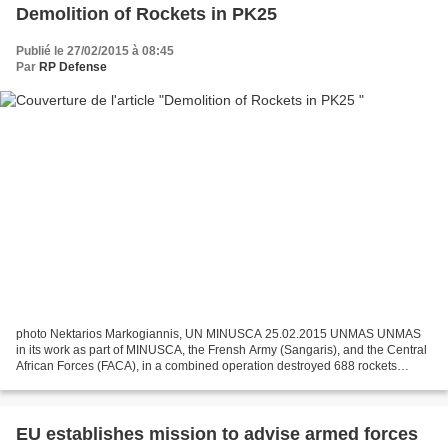
Demolition of Rockets in PK25
Publié le 27/02/2015 à 08:45
Par
RP Defense
photo Nektarios Markogiannis, UN MINUSCA 25.02.2015 UNMAS UNMAS
in its work as part of MINUSCA, the Frensh Army (Sangaris), and the Central
African Forces (FACA), in a combined operation destroyed 688 rockets
(approximately 3.5 of explosives) stored...
EU establishes mission to advise armed forces