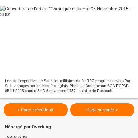
Lors de l'expédition de Suez, les militaires du 2e RPC progressent vers Port-
Saïd, appuyés par les blindés anglais. Photo Le Barbenchon SCA-ECPAD
05.11.2015 source SHD 5 novembre 1757 : bataille de Rosbach
(Allemagne). Le prince de Soubise à la tête d’une...
< Page précédente
Page suivante >
Hébergé par Overblog
Top articles