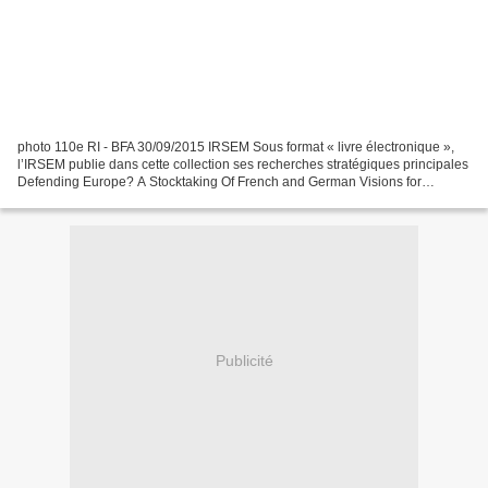
photo 110e RI - BFA 30/09/2015 IRSEM Sous format « livre électronique »,
l’IRSEM publie dans cette collection ses recherches stratégiques principales
Defending Europe? A Stocktaking Of French and German Visions for
European Defense - by Barbara KUNZ ABSTRACTS...
Publicité