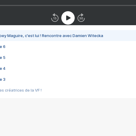
bey Maguire, c'est lui ! Rencontre avec Damien Witecka
e 6
e 5
e 4
e 3
s créatrices de la VF !
e 2
e 1
e Mektoub My Love arrive enfin ! Rencontre avec Shaïn Boumedine et Sal
i : après Toni en famille