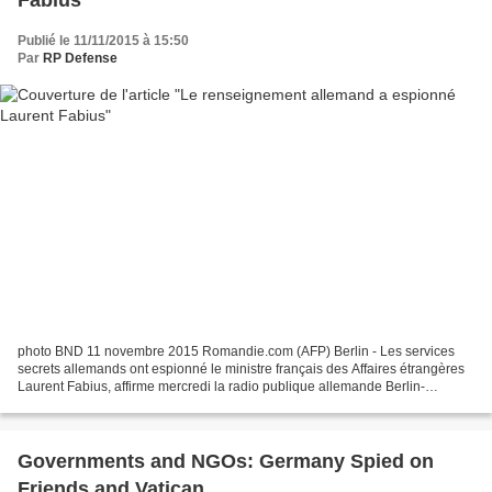
Publié le 11/11/2015 à 15:50
Par
RP Defense
photo BND 11 novembre 2015 Romandie.com (AFP) Berlin - Les services
secrets allemands ont espionné le ministre français des Affaires étrangères
Laurent Fabius, affirme mercredi la radio publique allemande Berlin-
Brandebourg (rbb), qui apporte de nouveaux...
Governments and NGOs: Germany Spied on
Friends and Vatican