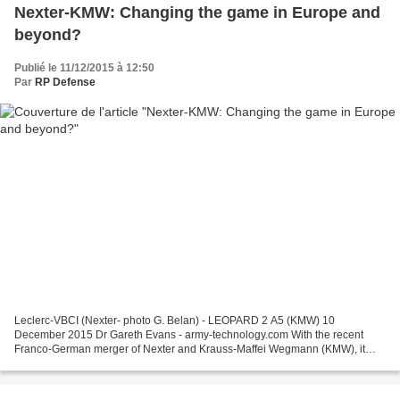
Nexter-KMW: Changing the game in Europe and
beyond?
Publié le 11/12/2015 à 12:50
Par
RP Defense
Leclerc-VBCI (Nexter- photo G. Belan) - LEOPARD 2 A5 (KMW) 10
December 2015 Dr Gareth Evans - army-technology.com With the recent
Franco-German merger of Nexter and Krauss-Maffei Wegmann (KMW), it
seems Europe’s fundamentally national-based defence sector...