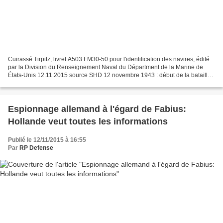
Cuirassé Tirpitz, livret A503 FM30-50 pour l'identification des navires, édité
par la Division du Renseignement Naval du Départment de la Marine de
États-Unis 12.11.2015 source SHD 12 novembre 1943 : début de la bataille
de Leros (mer Egée). Les Allemands...
Espionnage allemand à l'égard de Fabius:
Hollande veut toutes les informations
Publié le 12/11/2015 à 16:55
Par
RP Defense