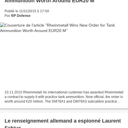
Ammunition Worth Around EUR20 M
Publié le 11/11/2015 à 17:50
Par
RP Defense
10.11.2015 Rheinmetall An international customer has awarded Rheinmetall
a contract to supply it with practice tank ammunition. Now official, the order is
worth around €20 million. The DM78A1 and DM78A3 subcalibre practice
ammunition will be delivered...
Le renseignement allemand a espionné Laurent
Fabius