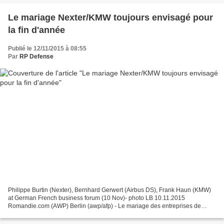
Le mariage Nexter/KMW toujours envisagé pour
la fin d'année
Publié le 12/11/2015 à 08:55
Par
RP Defense
Philippe Burtin (Nexter), Bernhard Gerwert (Airbus DS), Frank Haun (KMW)
at German French business forum (10 Nov)- photo LB 10.11.2015
Romandie.com (AWP) Berlin (awp/afp) - Le mariage des entreprises de
défense française Nexter et allemande Krauss-Maffei...