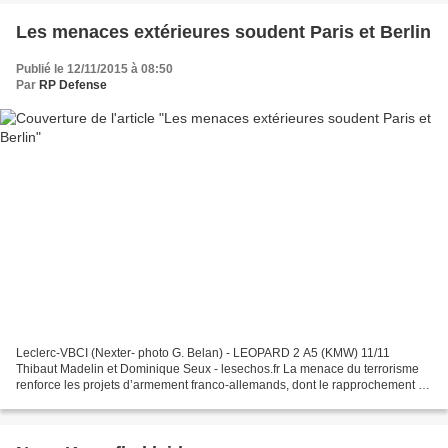
Les menaces extérieures soudent Paris et Berlin
Publié le 12/11/2015 à 08:50
Par
RP Defense
Leclerc-VBCI (Nexter- photo G. Belan) - LEOPARD 2 A5 (KMW) 11/11
Thibaut Madelin et Dominique Seux - lesechos.fr La menace du terrorisme
renforce les projets d’armement franco-allemands, dont le rapprochement de
Nexter et KMW. Philippe Burtin en est convaincu....