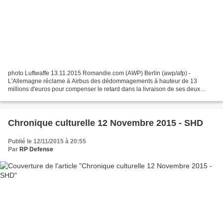
photo Luftwaffe 13.11.2015 Romandie.com (AWP) Berlin (awp/afp) -
L'Allemagne réclame à Airbus des dédommagements à hauteur de 13
millions d'euros pour compenser le retard dans la livraison de ses deux
premiers avions de transport militaire A400M, affirme...
Chronique culturelle 12 Novembre 2015 - SHD
Publié le 12/11/2015 à 20:55
Par
RP Defense