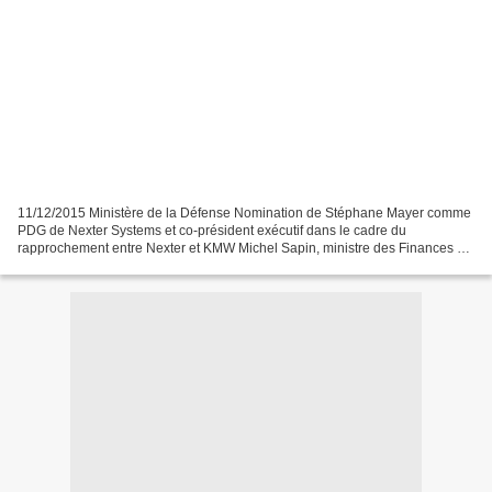
11/12/2015 Ministère de la Défense Nomination de Stéphane Mayer comme
PDG de Nexter Systems et co-président exécutif dans le cadre du
rapprochement entre Nexter et KMW Michel Sapin, ministre des Finances et
des Comptes publics, Jean-Yves le Drian, ministre...