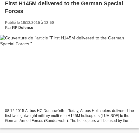
First H145M delivered to the German Special
Forces
Publié le 10/12/2015 à 12:50
Par
RP Defense
08.12.2015 Airbus HC Donauwörth – Today, Airbus Helicopters delivered the
first two lightweight military multi-role H145M helicopters (LUH SOF) to the
German Armed Forces (Bundeswehr). The helicopters will be used by the
Kommando Spezialkräfte (KSK),...