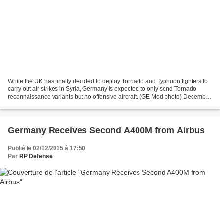
While the UK has finally decided to deploy Tornado and Typhoon fighters to
carry out air strikes in Syria, Germany is expected to only send Tornado
reconnaissance variants but no offensive aircraft. (GE Mod photo) December
3, 2015 defense-aerospace.com...
Germany Receives Second A400M from Airbus
Publié le 02/12/2015 à 17:50
Par
RP Defense