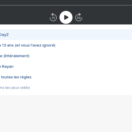
 DayZ
 a 13 ans (et vous l'avez ignoré)
e (littéralement)
im Rayan
 toutes les règles
s les jeux vidéo
us choquant de Rockstar ? - Le scandale BULLY
e plus moche de Steam
du RÊVE tourne au CAUCHEMAR
pendant 8 heures