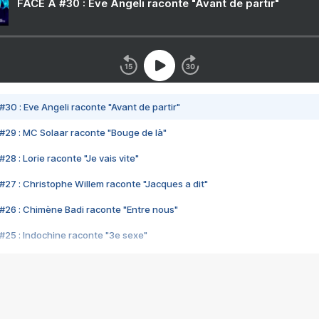
FACE A #30 : Eve Angeli raconte "Avant de partir"
#30 : Eve Angeli raconte "Avant de partir"
#29 : MC Solaar raconte "Bouge de là"
28 : Lorie raconte "Je vais vite"
#27 : Christophe Willem raconte "Jacques a dit"
#26 : Chimène Badi raconte "Entre nous"
#25 : Indochine raconte "3e sexe"
#24 : Zaho raconte "C'est chelou"
#23 : Patrick Bruel raconte "Au café des délices"
#22 : Kyo raconte "Le chemin"