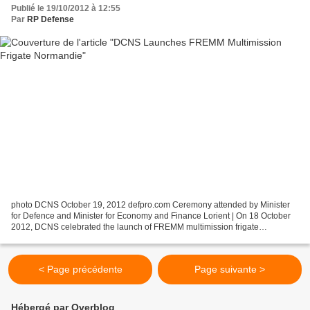
Publié le 19/10/2012 à 12:55
Par
RP Defense
photo DCNS October 19, 2012 defpro.com Ceremony attended by Minister
for Defence and Minister for Economy and Finance Lorient | On 18 October
2012, DCNS celebrated the launch of FREMM multimission frigate
Normandie in the presence of Jean-Yves Le Drian,...
< Page précédente
Page suivante >
Hébergé par Overblog