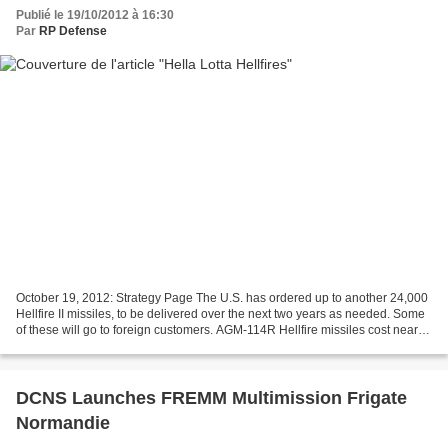
Publié le 19/10/2012 à 16:30
Par
RP Defense
October 19, 2012: Strategy Page The U.S. has ordered up to another 24,000
Hellfire II missiles, to be delivered over the next two years as needed. Some
of these will go to foreign customers. AGM-114R Hellfire missiles cost nearly
$100,000 each. These...
DCNS Launches FREMM Multimission Frigate
Normandie