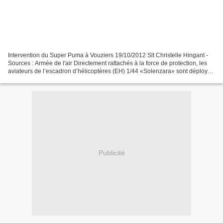
Intervention du Super Puma à Vouziers 19/10/2012 Slt Christelle Hingant -
Sources : Armée de l'air Directement rattachés à la force de protection, les
aviateurs de l’escadron d’hélicoptères (EH) 1/44 «Solenzara» sont déployés
à Vouziers à l’occasion de...
Publicité