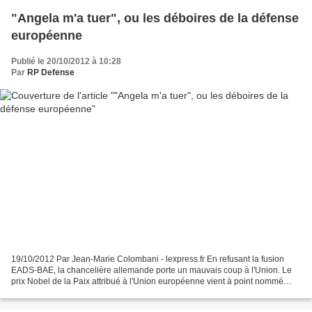
"Angela m'a tuer", ou les déboires de la défense
européenne
Publié le 20/10/2012 à 10:28
Par
RP Defense
19/10/2012 Par Jean-Marie Colombani - lexpress.fr En refusant la fusion
EADS-BAE, la chancelière allemande porte un mauvais coup à l'Union. Le
prix Nobel de la Paix attribué à l'Union européenne vient à point nommé
nous mettre du baume au coeur. Ce prix...