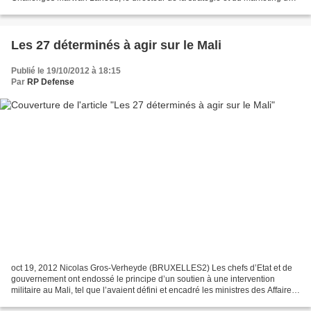
géant européen de l'aéronautique. Dans...
Les 27 déterminés à agir sur le Mali
Publié le 19/10/2012 à 18:15
Par
RP Defense
oct 19, 2012 Nicolas Gros-Verheyde (BRUXELLES2) Les chefs d’Etat et de
gouvernement ont endossé le principe d’un soutien à une intervention
militaire au Mali, tel que l’avaient défini et encadré les ministres des Affaires
étrangères lundi (15 octobre)....