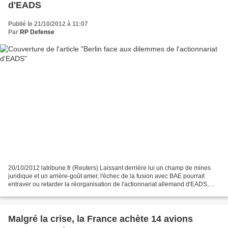
d'EADS
Publié le 21/10/2012 à 11:07
Par
RP Defense
20/10/2012 latribune.fr (Reuters) Laissant derrière lui un champ de mines
juridique et un arrière-goût amer, l'échec de la fusion avec BAE pourrait
entraver ou retarder la réorganisation de l'actionnariat allemand d'EADS,
estiment des experts juridiques...
Malgré la crise, la France achète 14 avions