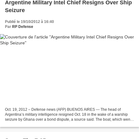
Argentine Military Intel Chief Resigns Over Ship
Seizure
Publié le 19/10/2012 à 16:40
Par
RP Defense
Oct. 19, 2012 – Defense news (AFP) BUENOS AIRES — The head of
Argentina’s military intelligence resigned Oct. 18 in the wake of a warship
seizure by Ghana over a bond dispute, a source said. The boat, which went
to the West African nation for a training...