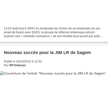
11/10 lesEchos.fr (AFP) Au lendemain de l'échec de au lendemain de son
projet de fusion avec EADS, le groupe de défense britannique prévoit
toujours une « modeste croissance » de son résultat sous-jacent par action
en 2012. Le groupe de défense britannique...
Nouveau succès pour la JIM LR de Sagem
Publié le 20/10/2012 à 12:52
Par
RP Defense