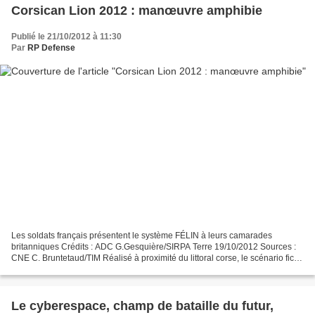
Corsican Lion 2012 : manœuvre amphibie
Publié le 21/10/2012 à 11:30
Par
RP Defense
Les soldats français présentent le système FÉLIN à leurs camarades
britanniques Crédits : ADC G.Gesquière/SIRPA Terre 19/10/2012 Sources :
CNE C. Bruntetaud/TIM Réalisé à proximité du littoral corse, le scénario fictif
de Corsican Lion prévoit l’intervention...
Le cyberespace, champ de bataille du futur,