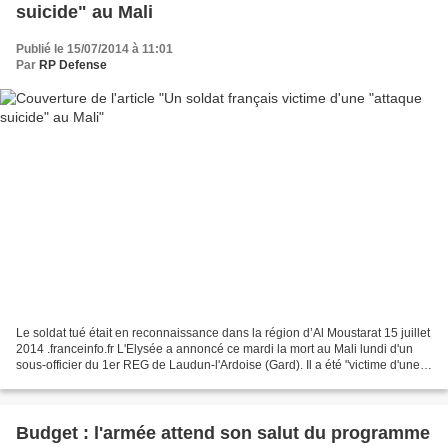
suicide" au Mali
Publié le 15/07/2014 à 11:01
Par
RP Defense
Le soldat tué était en reconnaissance dans la région d’Al Moustarat 15 juillet
2014 .franceinfo.fr L'Elysée a annoncé ce mardi la mort au Mali lundi d'un
sous-officier du 1er REG de Laudun-l'Ardoise (Gard). Il a été "victime d'une
attaque suicide" selon...
Budget : l'armée attend son salut du programme