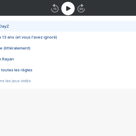
 DayZ
 a 13 ans (et vous l'avez ignoré)
e (littéralement)
im Rayan
 toutes les règles
s les jeux vidéo
us choquant de Rockstar ? - Le scandale BULLY
e plus moche de Steam
du RÊVE tourne au CAUCHEMAR
pendant 8 heures
it… à tort