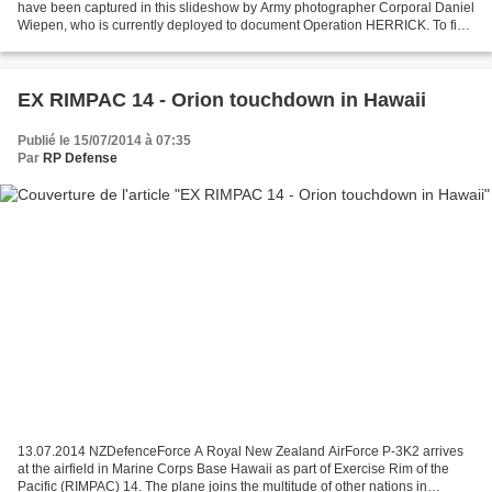
have been captured in this slideshow by Army photographer Corporal Daniel
Wiepen, who is currently deployed to document Operation HERRICK. To find
out how to become an Army p...
EX RIMPAC 14 - Orion touchdown in Hawaii
Publié le 15/07/2014 à 07:35
Par
RP Defense
13.07.2014 NZDefenceForce A Royal New Zealand AirForce P-3K2 arrives
at the airfield in Marine Corps Base Hawaii as part of Exercise Rim of the
Pacific (RIMPAC) 14. The plane joins the multitude of other nations in