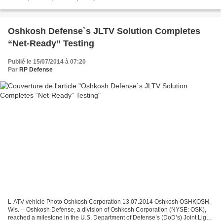
support of the Naval assets involved...
Oshkosh Defense`s JLTV Solution Completes
“Net-Ready” Testing
Publié le 15/07/2014 à 07:20
Par
RP Defense
L-ATV vehicle Photo Oshkosh Corporation 13.07.2014 Oshkosh OSHKOSH,
Wis. -- Oshkosh Defense, a division of Oshkosh Corporation (NYSE: OSK),
reached a milestone in the U.S. Department of Defense’s (DoD’s) Joint Light