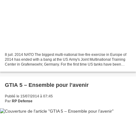
8 juil. 2014 NATO The biggest multi-national live-fire exercise in Europe of
2014 has ended with a bang at the US Army's Joint Multinational Training
Center in Grafenwoehr, Germany. For the first time US tanks have been
brought back to Europe for training...
GTIA 5 – Ensemble pour l’avenir
Publié le 15/07/2014 à 07:45
Par
RP Defense