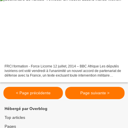
FRCI formation - Force Licorne 12 juillet, 2014 – BBC Afrique Les députés
ivoiriens ont voté vendredi à l'unanimité un nouvel accord de partenariat de
défense avec la France, un texte excluant toute intervention militaire
française dans ce pays. L’accord...
< Page précédente
Page suivante >
Hébergé par Overblog
Top articles
Pages