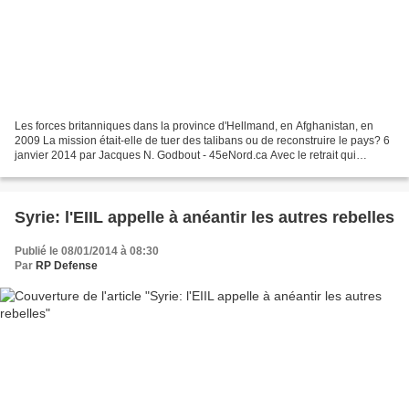
Les forces britanniques dans la province d'Hellmand, en Afghanistan, en
2009 La mission était-elle de tuer des talibans ou de reconstruire le pays? 6
janvier 2014 par Jacques N. Godbout - 45eNord.ca Avec le retrait qui
approche, c’est l’heure des bilans....
Syrie: l'EIIL appelle à anéantir les autres rebelles
Publié le 08/01/2014 à 08:30
Par
RP Defense