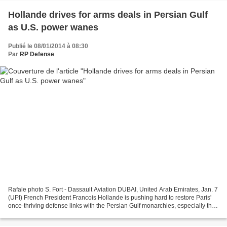
Hollande drives for arms deals in Persian Gulf
as U.S. power wanes
Publié le 08/01/2014 à 08:30
Par
RP Defense
Rafale photo S. Fort - Dassault Aviation DUBAI, United Arab Emirates, Jan. 7
(UPI) French President Francois Hollande is pushing hard to restore Paris'
once-thriving defense links with the Persian Gulf monarchies, especially the
major military power Saudi...