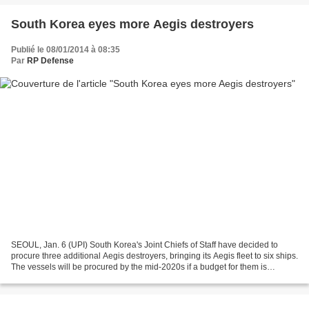
South Korea eyes more Aegis destroyers
Publié le 08/01/2014 à 08:35
Par
RP Defense
SEOUL, Jan. 6 (UPI) South Korea's Joint Chiefs of Staff have decided to
procure three additional Aegis destroyers, bringing its Aegis fleet to six ships.
The vessels will be procured by the mid-2020s if a budget for them is
secured, boosting the country's...