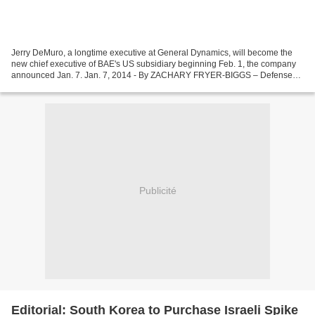
Jerry DeMuro, a longtime executive at General Dynamics, will become the
new chief executive of BAE's US subsidiary beginning Feb. 1, the company
announced Jan. 7. Jan. 7, 2014 - By ZACHARY FRYER-BIGGS – Defense
News WASHINGTON — Jerry DeMuro, a longtime...
Publicité
Editorial: South Korea to Purchase Israeli Spike