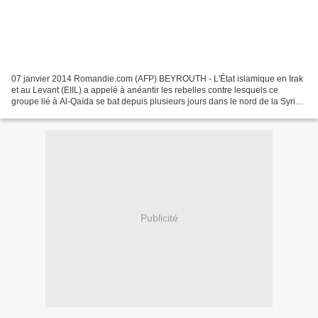
07 janvier 2014 Romandie.com (AFP) BEYROUTH - L'État islamique en Irak
et au Levant (EIIL) a appelé à anéantir les rebelles contre lesquels ce
groupe lié à Al-Qaïda se bat depuis plusieurs jours dans le nord de la Syrie,
selon un message audio mis en...
Publicité