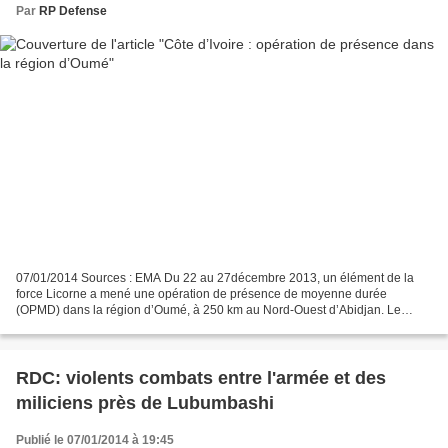
Par
RP Defense
07/01/2014 Sources : EMA Du 22 au 27décembre 2013, un élément de la
force Licorne a mené une opération de présence de moyenne durée
(OPMD) dans la région d’Oumé, à 250 km au Nord-Ouest d’Abidjan. Le
peloton d’éclairage et d’investigation (PEI) de l’escadron...
RDC: violents combats entre l'armée et des
miliciens près de Lubumbashi
Publié le 07/01/2014 à 19:45