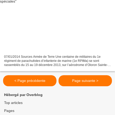
07/01/2014 Sources Armée de Terre Une centaine de militaires du 1e
régiment de parachutistes d’infanterie de marine (1e RPIMa) se sont
rassemblés du 15 au 19 décembre 2013, sur l’aérodrome d’Oloron Sainte-
Marie, à côté de Pau, pour participer à l’exercice...
< Page précédente
Page suivante >
Hébergé par Overblog
Top articles
Pages