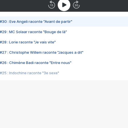
#30 : Eve Angeli raconte "Avant de partir"
#29 : MC Solaar raconte "Bouge de là"
28 : Lorie raconte "Je vais vite"
#27 : Christophe Willem raconte "Jacques a dit"
#26 : Chimène Badi raconte "Entre nous"
#25 : Indochine raconte "3e sexe"
#24 : Zaho raconte "C'est chelou"
#23 : Patrick Bruel raconte "Au café des délices"
#22 : Kyo raconte "Le chemin"
#21 : Nolwenn Leroy raconte "Cassé"
#20 : Patrick Hernandez raconte "Born to be alive"