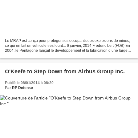
Le MRAP est conçu pour protéger ses occupants des explosions de mines,
ce qui en fait un véhicule très lourd... 6 janvier, 2014 Frédéric Lert (FOB) En
2004, le Pentagone lançait le développement et la fabrication d’une large
famille de camions blindés...
O'Keefe to Step Down from Airbus Group Inc.
Publié le 08/01/2014 à 08:20
Par
RP Defense