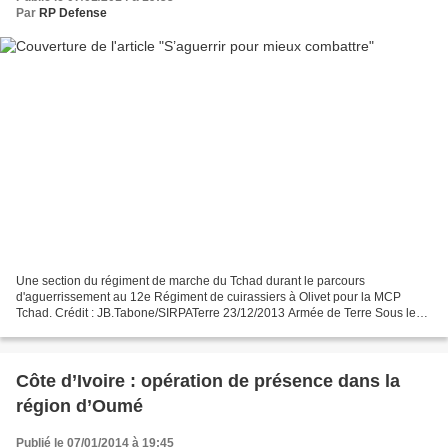
Par
RP Defense
Une section du régiment de marche du Tchad durant le parcours
d'aguerrissement au 12e Régiment de cuirassiers à Olivet pour la MCP
Tchad. Crédit : JB.Tabone/SIRPATerre 23/12/2013 Armée de Terre Sous le
signe du 12, du 9 au 13 décembre 2013, le 12é régiment...
Côte d’Ivoire : opération de présence dans la
région d’Oumé
Publié le 07/01/2014 à 19:45