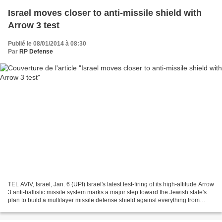
Israel moves closer to anti-missile shield with
Arrow 3 test
Publié le 08/01/2014 à 08:30
Par
RP Defense
TEL AVIV, Israel, Jan. 6 (UPI) Israel's latest test-firing of its high-altitude Arrow
3 anti-ballistic missile system marks a major step toward the Jewish state's
plan to build a multilayer missile defense shield against everything from
Iranian intermediate-range...