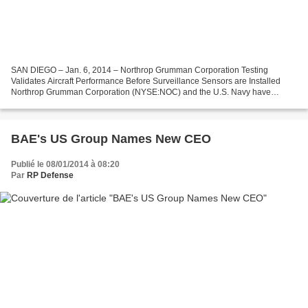
SAN DIEGO – Jan. 6, 2014 – Northrop Grumman Corporation Testing
Validates Aircraft Performance Before Surveillance Sensors are Installed
Northrop Grumman Corporation (NYSE:NOC) and the U.S. Navy have
completed nine initial flight tests of the Triton unmanned...
BAE's US Group Names New CEO
Publié le 08/01/2014 à 08:20
Par
RP Defense