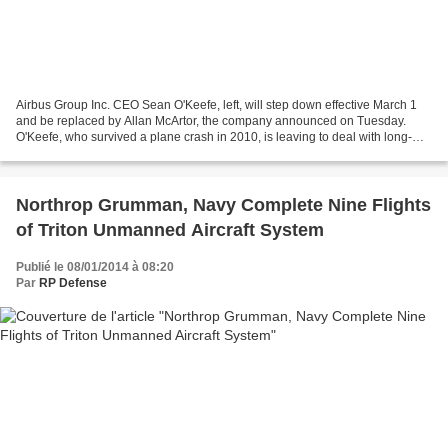
Airbus Group Inc. CEO Sean O'Keefe, left, will step down effective March 1
and be replaced by Allan McArtor, the company announced on Tuesday.
O'Keefe, who survived a plane crash in 2010, is leaving to deal with long-
term medical issues related to the...
Northrop Grumman, Navy Complete Nine Flights
of Triton Unmanned Aircraft System
Publié le 08/01/2014 à 08:20
Par
RP Defense