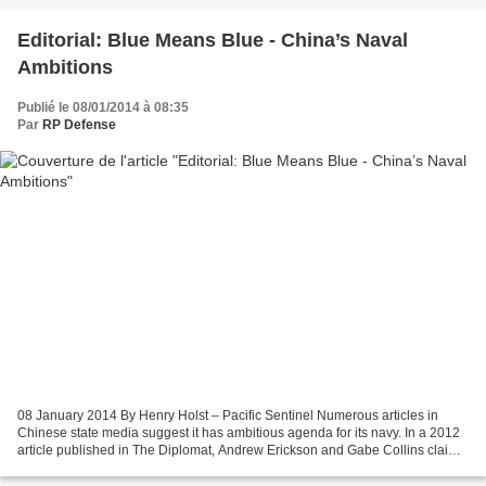
Editorial: Blue Means Blue - China’s Naval
Ambitions
Publié le 08/01/2014 à 08:35
Par
RP Defense
08 January 2014 By Henry Holst – Pacific Sentinel Numerous articles in
Chinese state media suggest it has ambitious agenda for its navy. In a 2012
article published in The Diplomat, Andrew Erickson and Gabe Collins claim
“China seeks to develop a ‘blue...