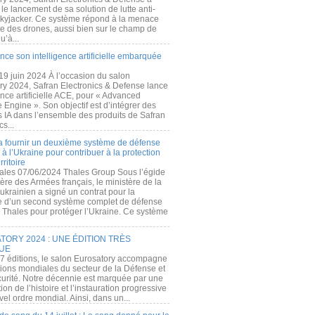
e lancement de sa solution de lutte anti-
kyjacker. Ce système répond à la menace
te des drones, aussi bien sur le champ de
u’à...
nce son intelligence artificielle embarquée
 19 juin 2024 À l’occasion du salon
ry 2024, Safran Electronics & Defense lance
gence artificielle ACE, pour « Advanced
 Engine ». Son objectif est d’intégrer des
s IA dans l’ensemble des produits de Safran
cs...
a fournir un deuxième système de défense
à l’Ukraine pour contribuer à la protection
rritoire
ales 07/06/2024 Thales Group Sous l’égide
ère des Armées français, le ministère de la
ukrainien a signé un contrat pour la
re d’un second système complet de défense
 Thales pour protéger l’Ukraine. Ce système
ORY 2024 : UNE ÉDITION TRÈS
UE
7 éditions, le salon Eurosatory accompagne
tions mondiales du secteur de la Défense et
curité. Notre décennie est marquée par une
ion de l’histoire et l’instauration progressive
el ordre mondial. Ainsi, dans un...