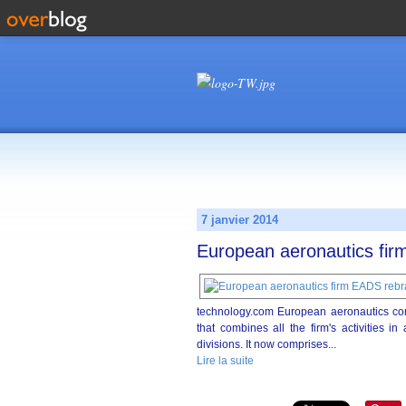
7 janvier 2014
European aeronautics fi
technology.com European aeronautics c
that combines all the firm's activities 
divisions. It now comprises...
Lire la suite