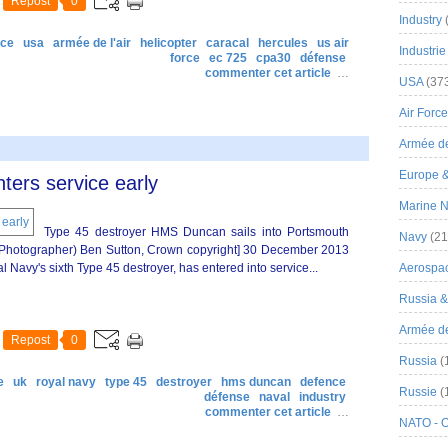
Repost
0
Industry
nce
usa
armée de l'air
helicopter
caracal
hercules
us air
Industrie
force
ec 725
cpa30
défense
commenter cet article
…
USA
(37
Air Force
Armée de
Europe 
ters service early
Marine N
Type 45 destroyer HMS Duncan sails into Portsmouth
Navy
(21
an (Photographer) Ben Sutton, Crown copyright] 30 December 2013
Navy's sixth Type 45 destroyer, has entered into service...
Aerospa
Russia 
Armée de 
Repost
0
Russia
(
e
uk
royal navy
type 45
destroyer
hms duncan
defence
Russie
(
défense
naval
industry
commenter cet article
…
NATO - 