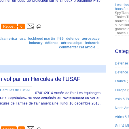
 donner un coup de projecteur sur le sinueux programme F-35
Les miss
boostées
Spy’Rang
Thales T
nouveau 
surveilla
Repost
0
gamme de
Thales. D
th america
usa
lockheed martin
f-35
defence
aerospace
industry
défense
aéronautique
industrie
commenter cet article
…
Categ
Défense
Defence
en vol par un Hercules de l’USAF
France
(
Europe
(
07/01/2014 Armée de l'air Les équipages
1/67 «Pyrénées» se sont entraînés au ravitaillement en vol au
Asia & Pa
rcules de l’armée de l’air américaine, lundi 16 décembre 2013.
North Am
Africa &
Gulf & M