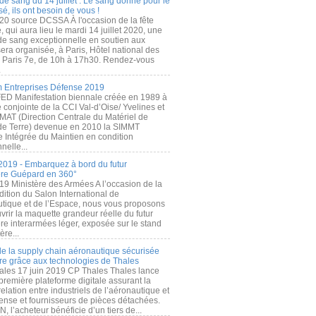
de sang du 14 juillet : Le sang donné pour le
é, ils ont besoin de vous !
20 source DCSSA À l'occasion de la fête
, qui aura lieu le mardi 14 juillet 2020, une
 de sang exceptionnelle en soutien aux
era organisée, à Paris, Hôtel national des
s Paris 7e, de 10h à 17h30. Rendez-vous
.
 Entreprises Défense 2019
FED Manifestation biennale créée en 1989 à
ive conjointe de la CCI Val-d’Oise/ Yvelines et
MAT (Direction Centrale du Matériel de
de Terre) devenue en 2010 la SIMMT
e Intégrée du Maintien en condition
nelle...
2019 - Embarquez à bord du futur
ère Guépard en 360°
19 Ministère des Armées A l’occasion de la
ition du Salon International de
utique et de l’Espace, nous vous proposons
rir la maquette grandeur réelle du futur
ère interarmées léger, exposée sur le stand
ère...
 de la supply chain aéronautique sécurisée
re grâce aux technologies de Thales
ales 17 juin 2019 CP Thales Thales lance
première plateforme digitale assurant la
elation entre industriels de l’aéronautique et
fense et fournisseurs de pièces détachées.
, l’acheteur bénéficie d’un tiers de...