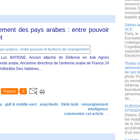
annoncé l
drones S
croissan
bataille q
Safran la
ement des pays arabes : entre pouvoir
ACE
Paris, le
t
Eurosato
l’intelli
Cognitive
capacité
Electroni
 Luc BATIGNE, Ancien attaché de Défense en Irak Agnès
nde arabe, Ancienne directrice de l'antenne arabe de France 24
Thales v
aérienne 
théâtre Des Vallières...
de son te
photo Th
du minist
Défense 
fournitu
Repost
0
aérienne
de...
a
gulf & middle east
anaj-ihedn
think tank
renseignement
EUROSAT
intelligence
ATTEND
commenter cet article
…
Depuis 2
les muta
de la Sé
accélérat
d’un nouv