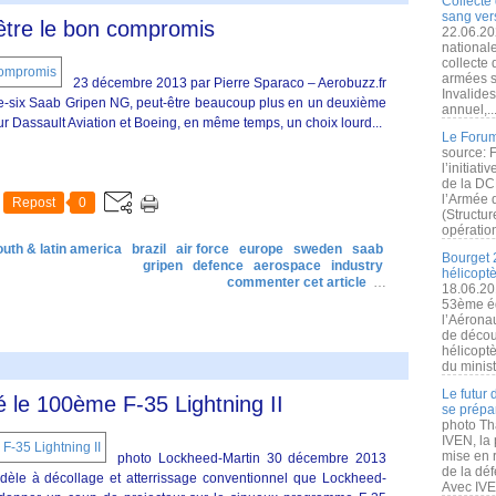
Collecte 
sang vers
être le bon compromis
22.06.20
nationale
collecte
armées s
23 décembre 2013 par Pierre Sparaco – Aerobuzz.fr
Invalide
te-six Saab Gripen NG, peut-être beaucoup plus en un deuxième
annuel,..
r Dassault Aviation et Boeing, en même temps, un choix lourd...
Le Forum
source: 
l’initiat
de la DC
l’Armée 
Repost
0
(Structur
opération
outh & latin america
brazil
air force
europe
sweden
saab
Bourget 
gripen
defence
aerospace
industry
hélicopt
commenter cet article
…
18.06.20
53ème éd
l’Aérona
de découv
hélicopt
du minist
Le futur
 le 100ème F-35 Lightning II
se prépa
photo Th
IVEN, la 
mise en r
photo Lockheed-Martin 30 décembre 2013
de la dé
dèle à décollage et atterrissage conventionnel que Lockheed-
Avec IVEN