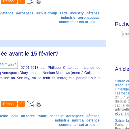
Repost
0
defence
aerospace
airbus group
eads
industry
défense
industrie
aéronautique
commenter cet article
…
Reche
ée avant le 15 février?
07.01.2013 par Philippe Chapleau - Lignes de
Articl
log Aerospace Diary tenu par Neelam Mathews (merci à Guillaume
tee on Security) va se tenir ce mardi; elle porterait sur le
Safran e
d’acquéri
l’intelli
l’aérospa
24 juin 
discussi
Repost
0
capital d
artificie
et de la 
acific
india
air force
rafale
dassault
aerospace
défense
industrie
mmrca
defence
Safran l
commenter cet article
…
Paris, le
Eurosato