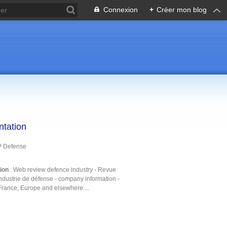
Connexion
+
Créer mon blog
ntation
P Defense
tion
: Web review defence industry - Revue
ndustrie de défense - company information -
France, Europe and elsewhere ...