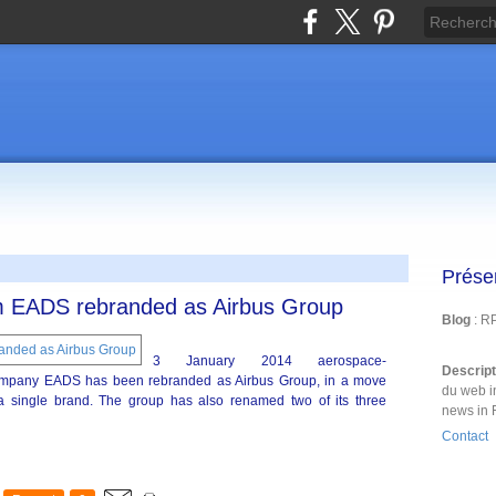
Prése
rm EADS rebranded as Airbus Group
Blog
: R
3 January 2014 aerospace-
Descrip
ompany EADS has been rebranded as Airbus Group, in a move
du web i
in a single brand. The group has also renamed two of its three
news in 
Contact