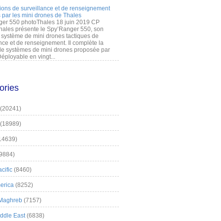
ions de surveillance et de renseignement
 par les mini drones de Thales
er 550 photoThales 18 juin 2019 CP
hales présente le Spy’Ranger 550, son
système de mini drones tactiques de
nce et de renseignement. Il complète la
 systèmes de mini drones proposée par
éployable en vingt...
ories
(20241)
(18989)
14639)
9884)
cific
(8460)
erica
(8252)
 Maghreb
(7157)
iddle East
(6838)