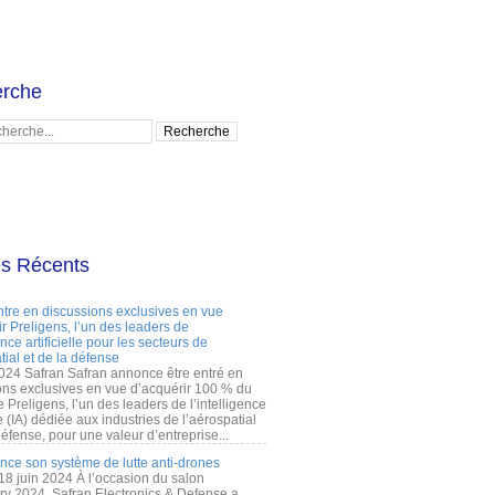
rche
es Récents
ntre en discussions exclusives en vue
r Preligens, l’un des leaders de
gence artificielle pour les secteurs de
tial et de la défense
2024 Safran Safran annonce être entré en
ons exclusives en vue d’acquérir 100 % du
e Preligens, l’un des leaders de l’intelligence
lle (IA) dédiée aux industries de l’aérospatial
défense, pour une valeur d’entreprise...
ance son système de lutte anti-drones
 18 juin 2024 À l’occasion du salon
ry 2024, Safran Electronics & Defense a