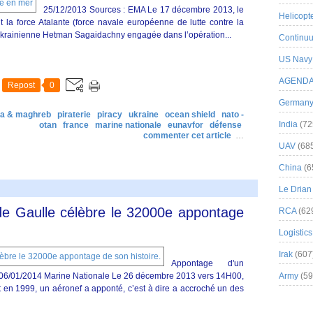
25/12/2013 Sources : EMA Le 17 décembre 2013, le
Helicopt
la force Atalante (force navale européenne de lutte contre la
te ukrainienne Hetman Sagaidachny engagée dans l’opération...
Continuu
US Navy
AGEND
Repost
0
German
ca & maghreb
piraterie
piracy
ukraine
ocean shield
nato -
India
(72
otan
france
marine nationale
eunavfor
défense
commenter cet article
…
UAV
(68
China
(6
Le Drian
de Gaulle célèbre le 32000e appontage
RCA
(62
Logistics
Irak
(607
Appontage d'un
06/01/2014 Marine Nationale Le 26 décembre 2013 vers 14H00,
Army
(59
 en 1999, un aéronef a apponté, c’est à dire a accroché un des