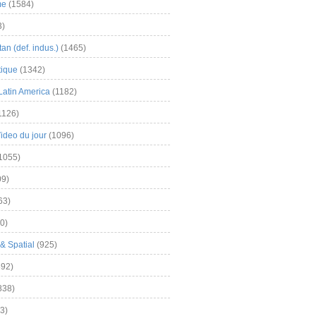
me
(1584)
3)
an (def. indus.)
(1465)
tique
(1342)
Latin America
(1182)
1126)
Video du jour
(1096)
1055)
9)
63)
0)
& Spatial
(925)
92)
838)
3)