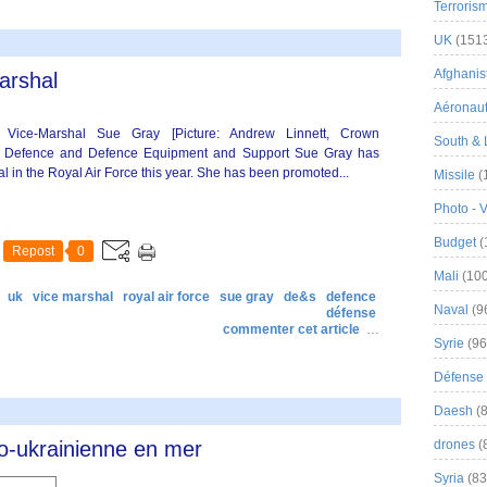
Terroris
UK
(151
Afghanist
arshal
Aéronau
r Vice-Marshal Sue Gray [Picture: Andrew Linnett, Crown
South & 
of Defence and Defence Equipment and Support Sue Gray has
 in the Royal Air Force this year. She has been promoted...
Missile
(
Photo - 
Budget
(
Repost
0
Mali
(100
uk
vice marshal
royal air force
sue gray
de&s
defence
Naval
(9
défense
commenter cet article
…
Syrie
(96
Défense 
Daesh
(8
co-ukrainienne en mer
drones
(
Syria
(83