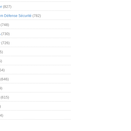
er
(827)
m Défense Sécurité
(782)
(748)
A
(730)
y
(726)
5)
5)
54)
(646)
9)
(615)
)
4)