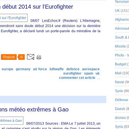
Terroris
n début 2014 sur l'Eurofighter
UK
(151
Afghanist
08/07 LesEchos.fr (Reuters) L'Allemagne,
e prendront sans doute début 2014 une décision sur la dernière
Aéronau
rofighter, a déclaré lundi un porte-parole du ministère de la
South & 
Missile
(
Photo - 
Repost
0
Budget
(
s
europe
germany
air force
luftwaffe
defence
aerospace
Mali
(100
eurofighter
spain
uk
commenter cet article
…
Naval
(9
Syrie
(96
Défense 
tions météo extrêmes à Gao
Daesh
(8
drones
(
08/07/2013 Sources : EMA Le 7 juillet 2013, un
Syria
(83
t rarissime s’est abattu sur la région de Gao. Les éléments