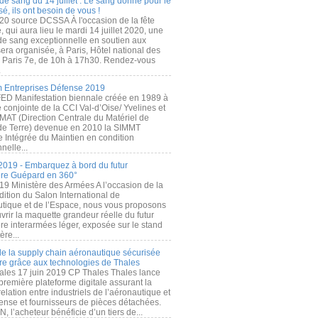
de sang du 14 juillet : Le sang donné pour le
é, ils ont besoin de vous !
20 source DCSSA À l'occasion de la fête
, qui aura lieu le mardi 14 juillet 2020, une
 de sang exceptionnelle en soutien aux
era organisée, à Paris, Hôtel national des
s Paris 7e, de 10h à 17h30. Rendez-vous
.
 Entreprises Défense 2019
FED Manifestation biennale créée en 1989 à
ive conjointe de la CCI Val-d’Oise/ Yvelines et
MAT (Direction Centrale du Matériel de
de Terre) devenue en 2010 la SIMMT
e Intégrée du Maintien en condition
nelle...
2019 - Embarquez à bord du futur
ère Guépard en 360°
19 Ministère des Armées A l’occasion de la
ition du Salon International de
utique et de l’Espace, nous vous proposons
rir la maquette grandeur réelle du futur
ère interarmées léger, exposée sur le stand
ère...
 de la supply chain aéronautique sécurisée
re grâce aux technologies de Thales
ales 17 juin 2019 CP Thales Thales lance
première plateforme digitale assurant la
elation entre industriels de l’aéronautique et
fense et fournisseurs de pièces détachées.
, l’acheteur bénéficie d’un tiers de...