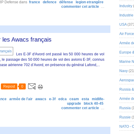
 RP Defense
dans
france
defence
défense
legion etrangère
Industry
commenter cet article
…
Industrie
USA
(37
Air Force
 les Awacs français
Armée de
Europe 
Les E-3F d'Avord ont passé les 50 000 heures de vol
3, le passage des 50 000 heures de vol des avions E-3F, connus
Marine N
 base aérienne 702 d’Avord, en présence du général Lafond,...
Navy
(21
Aerospa
Repost
0
Russia 
Armée de 
ance
armée de l'air
awacs
e-3f
edca
ceam
esta
midlife-
upgrade
block 40-45
commenter cet article
…
Russia
(
Russie
(
NATO - 