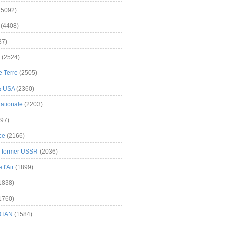
(5092)
(4408)
37)
(2524)
 Terre
(2505)
& USA
(2360)
ationale
(2203)
97)
ce
(2166)
& former USSR
(2036)
l'Air
(1899)
1838)
1760)
OTAN
(1584)