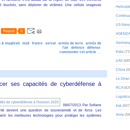
été touchés, sans déplorer de victimes. Une cellule orageuse
Helicopt
Continuu
US Navy
Repost
0
AGEND
German
a & maghreb
mali
france
serval
armée de terre
armée de
l'air
defence
défense
India
(72
commenter cet article
…
UAV
(68
China
(6
Le Drian
cer ses capacités de cyberdéfense à
RCA
(62
Logistics
08/07/2013 Par Sofiane
Irak
(607
ité devient une question de souveraineté et de force. Les
Army
(59
rir les meilleures technologies pour protéger les systèmes