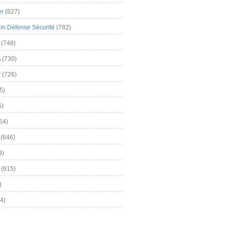
er
(827)
m Défense Sécurité
(782)
(748)
A
(730)
y
(726)
5)
5)
54)
(646)
9)
(615)
)
4)