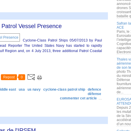
annoncé l
drones S
croissan
bataille q
Safran la
Patrol Vessel Presence
ACE
Paris, le
Eurosato
l’intelli
Cyclone-Class Patrol Ships 05/07/2013 by Paul
Cognitive
Lead Reporter The United States Navy has started to rapidly
capacité
lf Region and, on 4 July 2013, three additional Patrol Coastal
Electroni
Thales v
aérienne 
de son te
photo Th
du minist
Repost
0
Défense 
fournitu
aérienne
iddle east
usa
us navy
cyclone-class patrol ship
defence
de...
défense
commenter cet article
…
EUROSAT
ATTEND
Depuis 2
les muta
de la Sé
accélérat
d’un nouv
es de l'IRSEM