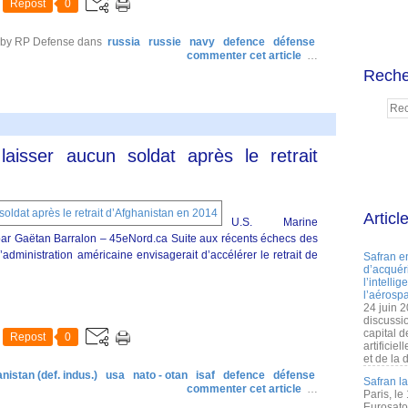
Repost
0
 by RP Defense
dans
russia
russie
navy
defence
défense
commenter cet article
…
Reche
laisser aucun soldat après le retrait
Articl
U.S. Marine
r Gaëtan Barralon – 45eNord.ca Suite aux récents échecs des
administration américaine envisagerait d’accélérer le retrait de
Safran e
d’acquéri
l’intelli
l’aérospa
24 juin 
discussi
capital d
Repost
0
artificie
et de la 
nistan (def. indus.)
usa
nato - otan
isaf
defence
défense
Safran l
commenter cet article
…
Paris, le
Eurosato