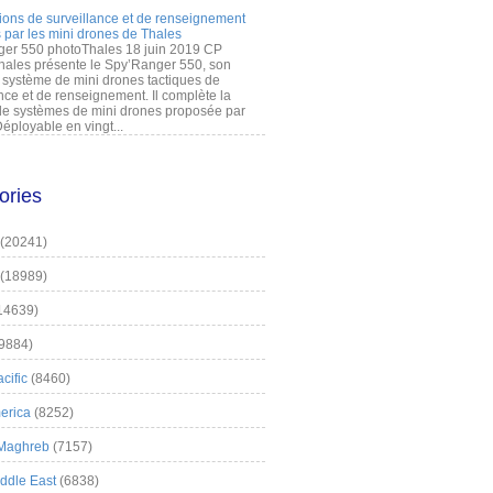
ions de surveillance et de renseignement
 par les mini drones de Thales
er 550 photoThales 18 juin 2019 CP
hales présente le Spy’Ranger 550, son
système de mini drones tactiques de
nce et de renseignement. Il complète la
 systèmes de mini drones proposée par
éployable en vingt...
ories
(20241)
(18989)
14639)
9884)
cific
(8460)
erica
(8252)
 Maghreb
(7157)
iddle East
(6838)