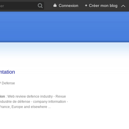
Connexion
+
Créer mon blog
ntation
P Defense
tion
: Web review defence industry - Revue
ndustrie de défense - company information -
France, Europe and elsewhere ...