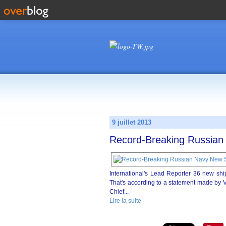
9 juillet 2013
Record-Breaking Russian
International's Lead Reporter 36 new ship
That's according to a statement made by
Chief...
Lire la suite