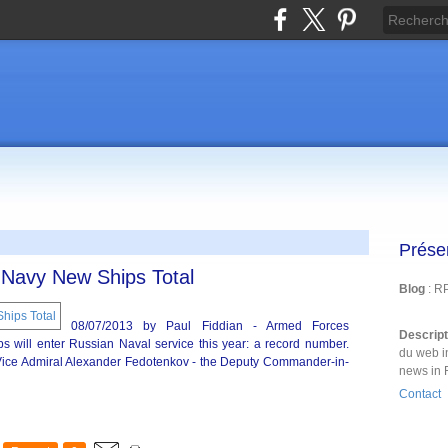
Prése
 Navy New Ships Total
Blog
: R
08/07/2013 by Paul Fiddian - Armed Forces
Descrip
s will enter Russian Naval service this year: a record number.
du web i
 Vice Admiral Alexander Fedotenkov - the Deputy Commander-in-
news in 
Contact