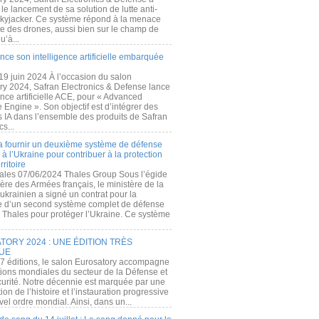
e lancement de sa solution de lutte anti-
kyjacker. Ce système répond à la menace
te des drones, aussi bien sur le champ de
u’à...
nce son intelligence artificielle embarquée
 19 juin 2024 À l’occasion du salon
ry 2024, Safran Electronics & Defense lance
gence artificielle ACE, pour « Advanced
 Engine ». Son objectif est d’intégrer des
s IA dans l’ensemble des produits de Safran
cs...
a fournir un deuxième système de défense
à l’Ukraine pour contribuer à la protection
rritoire
ales 07/06/2024 Thales Group Sous l’égide
ère des Armées français, le ministère de la
ukrainien a signé un contrat pour la
re d’un second système complet de défense
 Thales pour protéger l’Ukraine. Ce système
ORY 2024 : UNE ÉDITION TRÈS
UE
7 éditions, le salon Eurosatory accompagne
tions mondiales du secteur de la Défense et
curité. Notre décennie est marquée par une
ion de l’histoire et l’instauration progressive
el ordre mondial. Ainsi, dans un...