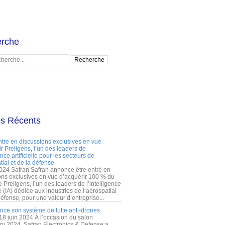
rche
es Récents
ntre en discussions exclusives en vue
r Preligens, l’un des leaders de
gence artificielle pour les secteurs de
tial et de la défense
2024 Safran Safran annonce être entré en
ons exclusives en vue d’acquérir 100 % du
e Preligens, l’un des leaders de l’intelligence
lle (IA) dédiée aux industries de l’aérospatial
défense, pour une valeur d’entreprise...
ance son système de lutte anti-drones
 18 juin 2024 À l’occasion du salon
ry 2024, Safran Electronics & Defense a