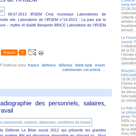
Collecte 
sang vers
22.06.20
nationale
08.07.2013 IRSEM Cinq nouveaux Laboratoires de
collecte
notre site. Laboratoire de l’IRSEM n°14-2013 : La paix par le
armées s
rs – mythe et réalité Benjamin BRICE Laboratoire de l’IRSEM
Invalide
annuel,..
Le Forum
source: 
l’initiat
de la DC
Repost
0
l’Armée 
(Structur
opération
RP Defense
dans
france
defence
défense
think tank
irsem
commenter cet article
…
Bourget 
hélicopt
18.06.20
53ème éd
l’Aérona
de découv
hélicopt
du minist
adiographie des personnels, salaires,
Le futur
avail
se prépa
photo Th
IVEN, la 
mise en r
de la dé
e Défense Le Bilan social 2012 qui présente les grandes
Avec IVEN
en matière RH est désormais disponible en cliquant ici . Pour