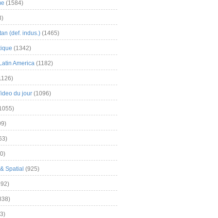
me
(1584)
3)
an (def. indus.)
(1465)
tique
(1342)
Latin America
(1182)
1126)
Video du jour
(1096)
1055)
9)
63)
0)
& Spatial
(925)
92)
838)
3)