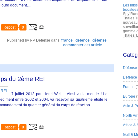
 lourd document,...
Les miss
boostées
Spy’Rang
Thales T
nouveau 
surveilla
Repost
0
gamme de
Thales. D
Published by RP Defense
dans
france
defence
défense
commenter cet article
…
Categ
Défense
Defence
orps du 2ème REI
France
(
7 juillet 2013 par Henri Weill - Ainsi va le monde ! Le
Europe
(
égiment entre 2002 et 2004, va recevoir sa quatrième étoile le
ommandement du quartier général du corps de réaction...
Asia & Pa
North Am
Africa &
Repost
0
Gulf & M