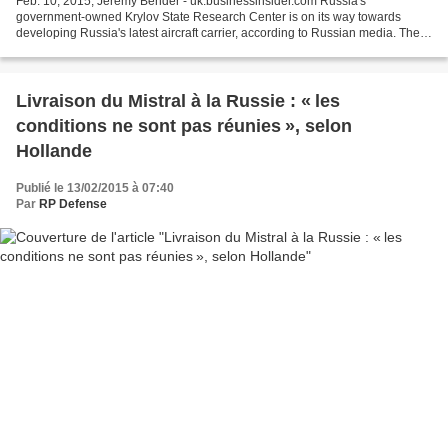
Feb. 10, 2015, Jeremy Bender - uk.businessinsider.com Russia's
government-owned Krylov State Research Center is on its way towards
developing Russia's latest aircraft carrier, according to Russian media. The
aircraft carrier is in a very rudimentary stage...
Livraison du Mistral à la Russie : « les
conditions ne sont pas réunies », selon
Hollande
Publié le 13/02/2015 à 07:40
Par
RP Defense