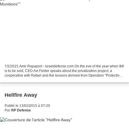
7/2/2015 Amir Rapaport - israeldefense.com On the eve of the year when IMI
is to be sold, CEO Avi Felder speaks about the privatization project, a
cooperative with Rafael and the lessons derived from Operation "Protective
Edge": “Urban wars will continue”...
Hellfire Away
Publié le 13/02/2015 à 07:20
Par
RP Defense