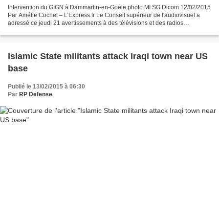
Intervention du GIGN à Dammartin-en-Goele photo MI SG Dicom 12/02/2015
Par Amélie Cochet – L’Express.fr Le Conseil supérieur de l'audiovisuel a
adressé ce jeudi 21 avertissements à des télévisions et des radios
coupables de "manquements graves" lors de...
Islamic State militants attack Iraqi town near US
base
Publié le 13/02/2015 à 06:30
Par
RP Defense