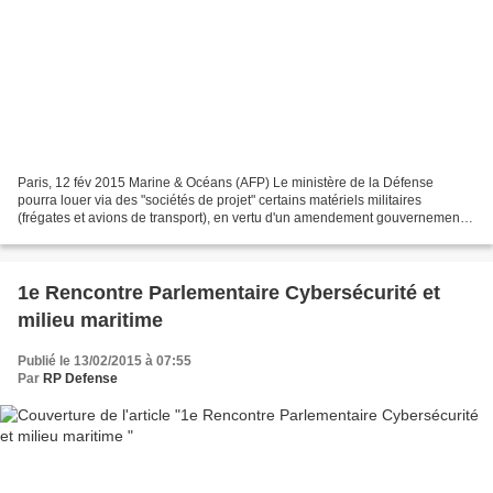
Paris, 12 fév 2015 Marine & Océans (AFP) Le ministère de la Défense
pourra louer via des "sociétés de projet" certains matériels militaires
(frégates et avions de transport), en vertu d'un amendement gouvernemental
au projet de loi Macron voté jeudi à...
1e Rencontre Parlementaire Cybersécurité et
milieu maritime
Publié le 13/02/2015 à 07:55
Par
RP Defense