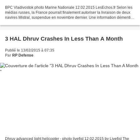
BPC Vladivostok photo Marine Nationale 12.02.2015 LesEchos.fr Selon les
médias russes, la France pourrait finalement autoriser la livraison de deux
navires Mistral, suspendue en novembre dernier. Une information démentie
par le chef de l’Etat à l’issue...
3 HAL Dhruv Crashes In Less Than A Month
Publié le 13/02/2015 à 07:35
Par
RP Defense
Dhruv advanced light helicopter - photo livefist 12.02.2015 by Livefist The