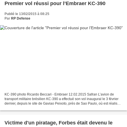
Premier vol réussi pour l’Embraer KC-390
Publié le 13/02/2015 à 08:25
Par
RP Defense
KC-390 photo Ricardo Beccari - Embraer 12.02.2015 Safran L’avion de
transport militaire brésilien KC-390 a effectué son vol inaugural le 3 février
dernier, depuis le site de Gaviao Peixoto, près de Sao Paulo, où est réalisé
son assemblage final. Cet appareil...
Victime d'un piratage, Forbes était devenu le