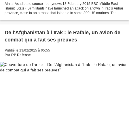
Ain al-Asad base source libertynews 13 February 2015 BBC Middle East
Islamic State (IS) militants have launched an attack on a town in Iraq's Anbar
province, close to an airbase that is home to some 300 US marines. The
militants attacked the town of al-Baghdadi,...
De l'Afghanistan à l'Irak : le Rafale, un avion de
combat qui a fait ses preuves
Publié le 13/02/2015 à 05:55
Par
RP Defense