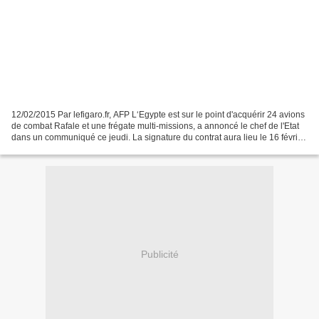
12/02/2015 Par lefigaro.fr, AFP L‘Egypte est sur le point d'acquérir 24 avions
de combat Rafale et une frégate multi-missions, a annoncé le chef de l'Etat
dans un communiqué ce jeudi. La signature du contrat aura lieu le 16 février.
Le président de la...
Publicité