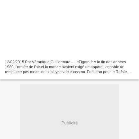
12/02/2015 Par Véronique Guillermard – LeFigaro.fr À la fin des années
1980, l'armée de l'air et la marine avaient exigé un appareil capable de
remplacer pas moins de sept types de chasseur. Pari tenu pour le Rafale.
L'ultrapolyvalence. C'est sans doute...
Publicité