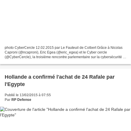
photo CyberCercle 12.02.2015 par Le Fauteuil de Colbert Grâce à Nicolas
Caproni (@ncaproni), Eric Egea (@eric_egea) et le Cyber cercle
(@CyberCercle), la troisième rencontre parlementaire sur la cybersécurité ,
consacrée à la "marétique", pouvait être...
Hollande a confirmé l'achat de 24 Rafale par
l'Egypte
Publié le 13/02/2015 à 07:55
Par
RP Defense