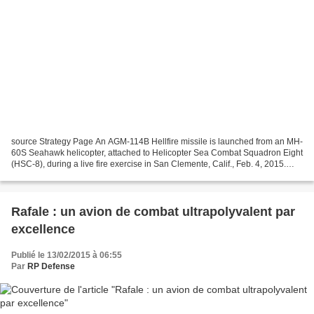
source Strategy Page An AGM-114B Hellfire missile is launched from an MH-
60S Seahawk helicopter, attached to Helicopter Sea Combat Squadron Eight
(HSC-8), during a live fire exercise in San Clemente, Calif., Feb. 4, 2015.
HSC-8 provides vertical lift...
Rafale : un avion de combat ultrapolyvalent par
excellence
Publié le 13/02/2015 à 06:55
Par
RP Defense