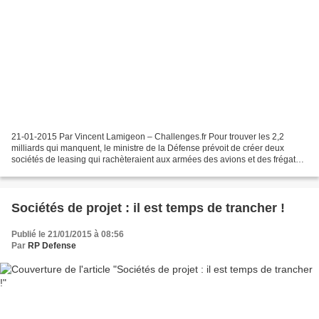
21-01-2015 Par Vincent Lamigeon – Challenges.fr Pour trouver les 2,2
milliards qui manquent, le ministre de la Défense prévoit de créer deux
sociétés de leasing qui rachèteraient aux armées des avions et des frégates,
pour les leur relouer immédiatement....
Sociétés de projet : il est temps de trancher !
Publié le 21/01/2015 à 08:56
Par
RP Defense