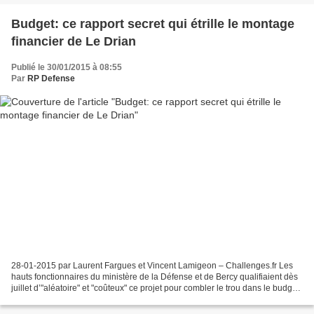
Budget: ce rapport secret qui étrille le montage
financier de Le Drian
Publié le 30/01/2015 à 08:55
Par
RP Defense
28-01-2015 par Laurent Fargues et Vincent Lamigeon – Challenges.fr Les
hauts fonctionnaires du ministère de la Défense et de Bercy qualifiaient dès
juillet d’"aléatoire" et "coûteux" ce projet pour combler le trou dans le budget
de la Défense. C’est un...