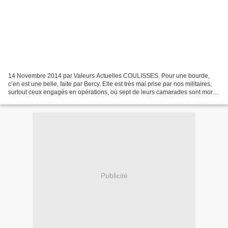
14 Novembre 2014 par Valeurs Actuelles COULISSES. Pour une bourde,
c’en est une belle, faite par Bercy. Elle est très mal prise par nos militaires,
surtout ceux engagés en opérations, où sept de leurs camarades sont morts
au combat cette année. Ce 11...
Publicité