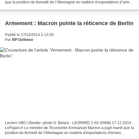
que la position de fermeté de l’Allemagne en matière d’exportations d’armes
pourrait poser un « problème » pour des projets...
Armement : Macron pointe la réticence de Berlin
Publié le 17/12/2014 à 13:55
Par
RP Defense
Leclerc-VBCI (Nexter- photo G. Belan) - LEOPARD 2 A5 (KMW) 17.12.2014
LeFigaro.fr Le ministre de l'Economie Emmanuel Macron a jugé mardi que la
position de fermeté de l'Allemagne en matière d'exportations d'armes
pourrait poser un "problème" pour des...