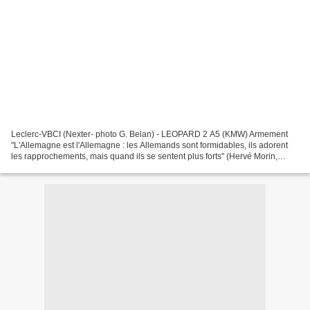
Leclerc-VBCI (Nexter- photo G. Belan) - LEOPARD 2 A5 (KMW) Armement
"L'Allemagne est l'Allemagne : les Allemands sont formidables, ils adorent
les rapprochements, mais quand ils se sentent plus forts" (Hervé Morin,
ancien ministre de la Défense) 11/02/2015...