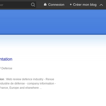
Connexion
+
Créer mon blog
ntation
P Defense
tion
: Web review defence industry - Revue
ndustrie de défense - company information -
France, Europe and elsewhere ...