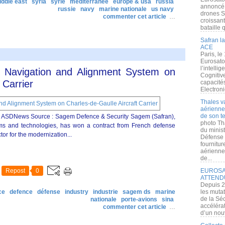
iddle east
syria
syrie
méditerranée
europe & usa
russia
annoncé l
russie
navy
marine nationale
us navy
drones S
commenter cet article
…
croissan
bataille q
Safran la
ACE
Paris, le
Eurosato
l’intelli
 Navigation and Alignment System on
Cognitive
 Carrier
capacité
Electroni
Thales v
aérienne 
de son te
3 ASDNews Source : Sagem Defence & Security Sagem (Safran),
photo Th
ms and technologies, has won a contract from French defense
du minist
r for the modernization...
Défense 
fournitu
aérienne
de...
Repost
0
EUROSAT
ATTEND
Depuis 2
ce
defence
défense
industry
industrie
sagem ds
marine
les muta
de la Sé
nationale
porte-avions
sina
accélérat
commenter cet article
…
d’un nouv