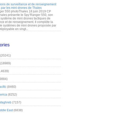
ions de surveillance et de renseignement
 par les mini drones de Thales
er 550 photoThales 18 juin 2019 CP
hales présente le Spy’Ranger 550, son
système de mini drones tactiques de
nce et de renseignement. Il complète la
 systèmes de mini drones proposée par
éployable en vingt...
ories
(20241)
(18989)
14639)
9884)
cific
(8460)
erica
(8252)
 Maghreb
(7157)
iddle East
(6838)