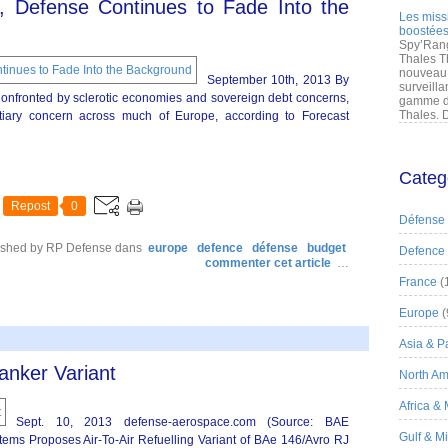
y, Defense Continues to Fade Into the
Les miss
boostées
Spy’Rang
Thales T
nouveau 
September 10th, 2013 By
surveilla
Confronted by sclerotic economies and sovereign debt concerns,
gamme de
Thales. D
tiary concern across much of Europe, according to Forecast
Categ
Repost
0
Défense
ished by RP Defense
dans
europe
defence
défense
budget
Defence
commenter cet article
…
France
(
Europe
(
Asia & Pa
anker Variant
North Am
Africa &
Sept. 10, 2013 defense-aerospace.com (Source: BAE
Gulf & M
ems Proposes Air-To-Air Refuelling Variant of BAe 146/Avro RJ