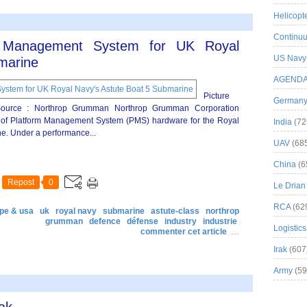
Helicopt
Continuu
m Management System for UK Royal
US Navy
marine
AGEND
Picture
German
rce : Northrop Grumman Northrop Grumman Corporation
 of Platform Management System (PMS) hardware for the Royal
India
(72
ne. Under a performance...
UAV
(68
China
(6
Repost
0
Le Drian
RCA
(62
pe & usa
uk
royal navy
submarine
astute-class
northrop
grumman
defence
défense
industry
industrie
Logistics
commenter cet article
…
Irak
(607
Army
(59