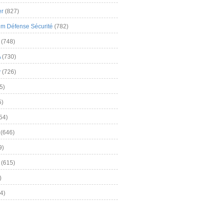
er
(827)
m Défense Sécurité
(782)
(748)
A
(730)
y
(726)
5)
5)
54)
(646)
9)
(615)
)
4)