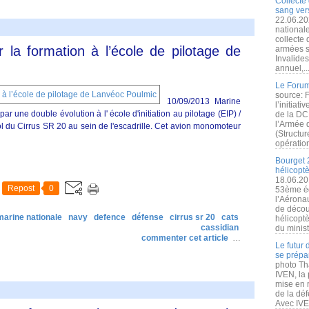
Collecte 
sang vers
22.06.20
nationale
collecte
la formation à l’école de pilotage de
armées s
Invalide
annuel,..
Le Forum
source: 
10/09/2013 Marine
l’initiat
 une double évolution à l' école d'initiation au pilotage (EIP) /
de la DC
l’Armée 
vol du Cirrus SR 20 au sein de l'escadrille. Cet avion monomoteur
(Structur
opération
Bourget 
hélicopt
18.06.20
Repost
0
53ème éd
l’Aérona
de découv
marine nationale
navy
defence
défense
cirrus sr 20
cats
hélicopt
cassidian
du minist
commenter cet article
…
Le futur
se prépa
photo Th
IVEN, la 
mise en r
de la dé
Avec IVEN