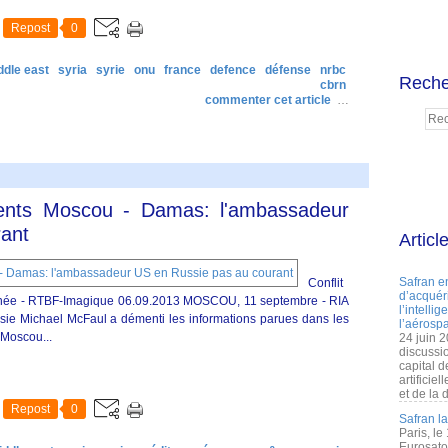
Repost
0
ddle east
syria
syrie
onu
france
defence
défense
nrbc
Reche
cbrn
commenter cet article
…
ents Moscou - Damas: l'ambassadeur
rant
Articl
Safran e
Conflit
d’acquéri
rranée - RTBF-Imagique 06.09.2013 MOSCOU, 11 septembre - RIA
l’intelli
ie Michael McFaul a démenti les informations parues dans les
l’aérospa
 Moscou...
24 juin 
discussi
capital d
artificie
et de la 
Repost
0
Safran l
Paris, le
Eurosato