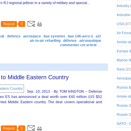
RJ regional jetliner in a variety of military and special...
Industry
Industrie
Repost
0
USA
(37
Air Force
uk
defence
aerospace
bae systems
bae 146-avro rj
a2r
air-to-air refuelling
défense
aéronautique
Armée de
commenter cet article
…
Europe 
Marine N
Navy
(21
 to Middle Eastern Country
Aerospa
Russia 
Sep. 10, 2013 - By TOM KINGTON – Defense
Armée de 
x ES has announced a deal worth over €40 million (US $52
named Middle Eastern country. The deal covers operational and
Russia
(
Russie
(
NATO - 
Repost
0