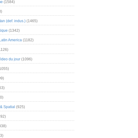
me
(1584)
3)
an (def. indus.)
(1465)
tique
(1342)
Latin America
(1182)
1126)
Video du jour
(1096)
1055)
9)
63)
0)
& Spatial
(925)
92)
838)
3)