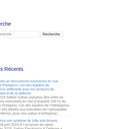
rche
es Récents
ntre en discussions exclusives en vue
r Preligens, l’un des leaders de
gence artificielle pour les secteurs de
tial et de la défense
2024 Safran Safran annonce être entré en
ons exclusives en vue d’acquérir 100 % du
e Preligens, l’un des leaders de l’intelligence
lle (IA) dédiée aux industries de l’aérospatial
défense, pour une valeur d’entreprise...
ance son système de lutte anti-drones
 18 juin 2024 À l’occasion du salon
ry 2024, Safran Electronics & Defense a