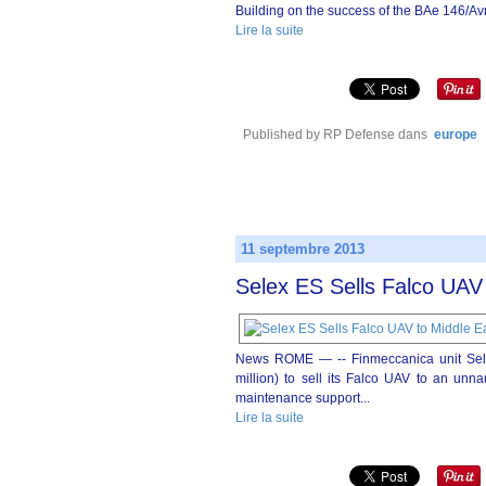
Building on the success of the BAe 146/Avro 
Lire la suite
Published by RP Defense
dans
europe
11 septembre 2013
Selex ES Sells Falco UAV
News ROME — -- Finmeccanica unit Sele
million) to sell its Falco UAV to an un
maintenance support...
Lire la suite