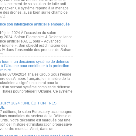
e lancement de sa solution de lutte anti-
kyjacker. Ce système répond à la menace
te des drones, aussi bien sur le champ de
u’à...
nce son intelligence artificielle embarquée
 19 juin 2024 À l’occasion du salon
ry 2024, Safran Electronics & Defense lance
gence artificielle ACE, pour « Advanced
 Engine ». Son objectif est d’intégrer des
s IA dans l’ensemble des produits de Safran
cs...
a fournir un deuxième système de défense
à l’Ukraine pour contribuer à la protection
rritoire
ales 07/06/2024 Thales Group Sous l’égide
ère des Armées français, le ministère de la
ukrainien a signé un contrat pour la
re d’un second système complet de défense
 Thales pour protéger l’Ukraine. Ce système
ORY 2024 : UNE ÉDITION TRÈS
UE
7 éditions, le salon Eurosatory accompagne
tions mondiales du secteur de la Défense et
curité. Notre décennie est marquée par une
ion de l’histoire et l’instauration progressive
el ordre mondial. Ainsi, dans un...