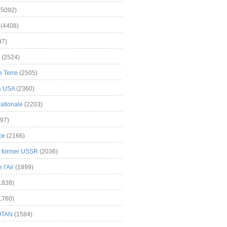
(5092)
(4408)
37)
(2524)
 Terre
(2505)
& USA
(2360)
ationale
(2203)
97)
ce
(2166)
& former USSR
(2036)
l'Air
(1899)
1838)
1760)
OTAN
(1584)