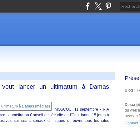
Prése
s veut lancer un ultimatum à Damas
Blog
: R
Descrip
MOSCOU, 11 septembre - RIA
du web i
ance soumettra au Conseil de sécurité de l'Onu donne 15 jours à
news in 
tives sur ses arsenaux chimiques et ouvrir tous les sites
Contact