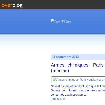
11 septembre 2013
Armes chimiques: Pari
(médias)
Novosti Le projet de résolution que la Fr
Damas pour fournir des données exhaus
concernés aux inspecteurs...
Lire la suite