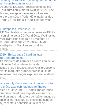
de sang du 14 juillet : Le sang donné pour le
é, ils ont besoin de vous !
20 source DCSSA À l'occasion de la fête
, qui aura lieu le mardi 14 juillet 2020, une
 de sang exceptionnelle en soutien aux
era organisée, à Paris, Hôtel national des
s Paris 7e, de 10h à 17h30. Rendez-vous
.
 Entreprises Défense 2019
FED Manifestation biennale créée en 1989 à
ive conjointe de la CCI Val-d’Oise/ Yvelines et
MAT (Direction Centrale du Matériel de
de Terre) devenue en 2010 la SIMMT
e Intégrée du Maintien en condition
nelle...
2019 - Embarquez à bord du futur
ère Guépard en 360°
19 Ministère des Armées A l’occasion de la
ition du Salon International de
utique et de l’Espace, nous vous proposons
rir la maquette grandeur réelle du futur
ère interarmées léger, exposée sur le stand
ère...
 de la supply chain aéronautique sécurisée
re grâce aux technologies de Thales
ales 17 juin 2019 CP Thales Thales lance
première plateforme digitale assurant la
elation entre industriels de l’aéronautique et
fense et fournisseurs de pièces détachées.
, l’acheteur bénéficie d’un tiers de...