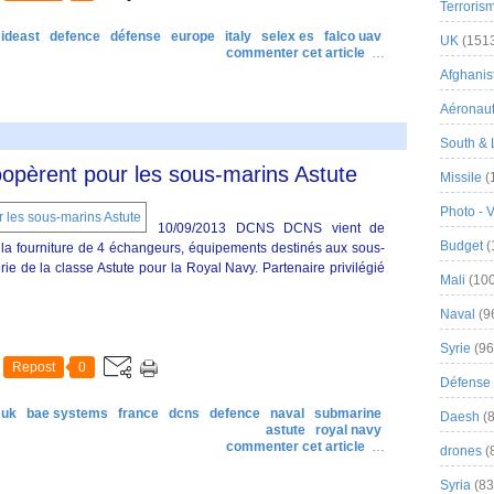
Terroris
ideast
defence
défense
europe
italy
selex es
falco uav
UK
(151
commenter cet article
…
Afghanist
Aéronau
South & 
pèrent pour les sous-marins Astute
Missile
(
Photo - 
10/09/2013 DCNS DCNS vient de
Budget
(
la fourniture de 4 échangeurs, équipements destinés aux sous-
rie de la classe Astute pour la Royal Navy. Partenaire privilégié
Mali
(100
Naval
(9
Syrie
(96
Repost
0
Défense 
uk
bae systems
france
dcns
defence
naval
submarine
Daesh
(8
astute
royal navy
commenter cet article
…
drones
(
Syria
(83