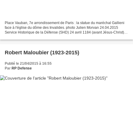
Place Vauban, 7e arrondissement de Paris : la statue du maréchal Gallieni
face à l'église du dôme des Invalides. photo Julien Morvan 24.04.2015
Service Historique de la Défense (SHD) 24 avril 1184 (avant Jésus-Christ) :
le cheval entre dans Troie (actuelle...
Robert Maloubier (1923-2015)
Publié le 21/04/2015 à 16:55
Par
RP Defense