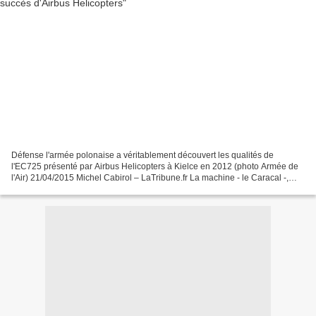
Défense l'armée polonaise a véritablement découvert les qualités de
l'EC725 présenté par Airbus Helicopters à Kielce en 2012 (photo Armée de
l'Air) 21/04/2015 Michel Cabirol – LaTribune.fr La machine - le Caracal -,
l'offre industrielle et les hommes...