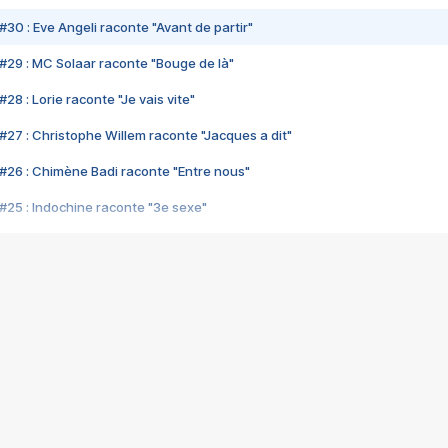
#30 : Eve Angeli raconte "Avant de partir"
#29 : MC Solaar raconte "Bouge de là"
28 : Lorie raconte "Je vais vite"
#27 : Christophe Willem raconte "Jacques a dit"
#26 : Chimène Badi raconte "Entre nous"
#25 : Indochine raconte "3e sexe"
#24 : Zaho raconte "C'est chelou"
#23 : Patrick Bruel raconte "Au café des délices"
#22 : Kyo raconte "Le chemin"
#21 : Nolwenn Leroy raconte "Cassé"
#20 : Patrick Hernandez raconte "Born to be alive"
#19 : Lorie raconte "Près de moi"