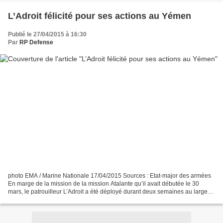
L’Adroit félicité pour ses actions au Yémen
Publié le 27/04/2015 à 16:30
Par
RP Defense
photo EMA / Marine Nationale 17/04/2015 Sources : Etat-major des armées
En marge de la mission de la mission Atalante qu’il avait débutée le 30
mars, le patrouilleur L’Adroit a été déployé durant deux semaines au large
des côtes yéménites où il a permis...