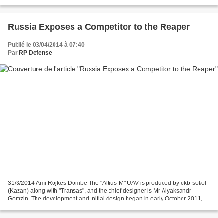
porte-parole de la Maison Blanche...
Russia Exposes a Competitor to the Reaper
Publié le 03/04/2014 à 07:40
Par
RP Defense
31/3/2014 Ami Rojkes Dombe The "Altius-M" UAV is produced by okb-sokol
(Kazan) along with "Transas", and the chief designer is Mr Alyaksandr
Gomzin. The development and initial design began in early October 2011,
and won the Russian Defense Ministry contest...