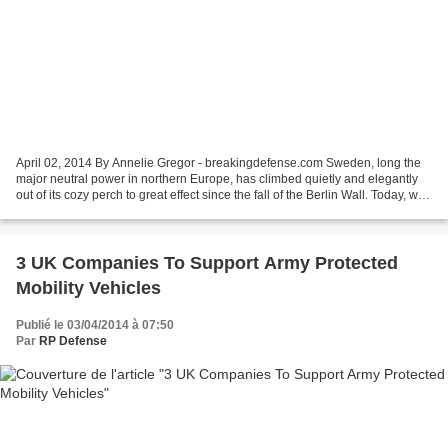
April 02, 2014 By Annelie Gregor - breakingdefense.com Sweden, long the
major neutral power in northern Europe, has climbed quietly and elegantly
out of its cozy perch to great effect since the fall of the Berlin Wall. Today, with
Russia’s Vladimir Putin...
3 UK Companies To Support Army Protected
Mobility Vehicles
Publié le 03/04/2014 à 07:50
Par
RP Defense