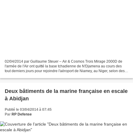
02/04/2014 par Guillaume Steuer – Air & Cosmos Trois Mirage 2000D de
l'armée de l'Air ont quitté la base tchadienne de N'Djamena au cours des
tout derniers jours pour rejoindre l'aéroport de Niamey, au Niger, selon des
sources concordantes. Ces appareils...
Deux bâtiments de la marine française en escale
à Abidjan
Publié le 03/04/2014 à 07:45
Par
RP Defense