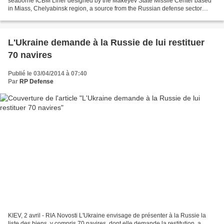
seaborne ICBM Liner designed by the Makeyev State Missile Center based
in Miass, Chelyabinsk region, a source from the Russian defense sector
said. "The ICBM Liner system was put into...
L'Ukraine demande à la Russie de lui restituer
70 navires
Publié le 03/04/2014 à 07:40
Par
RP Defense
KIEV, 2 avril - RIA Novosti L'Ukraine envisage de présenter à la Russie la
liste des biens, y compris 70 navires, dont elle demande la restitution, a