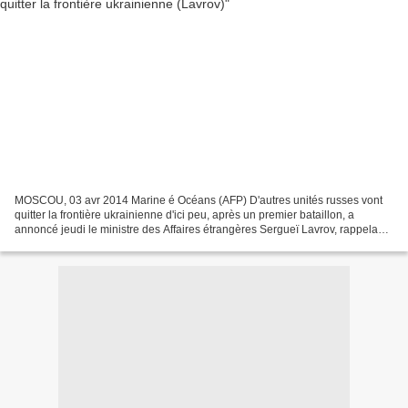
MOSCOU, 03 avr 2014 Marine é Océans (AFP) D'autres unités russes vont
quitter la frontière ukrainienne d'ici peu, après un premier bataillon, a
annoncé jeudi le ministre des Affaires étrangères Sergueï Lavrov, rappelant
toutefois qu'il n'y avait "pas...