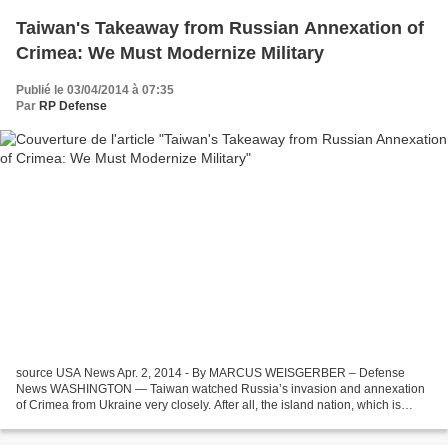
Taiwan's Takeaway from Russian Annexation of
Crimea: We Must Modernize Military
Publié le 03/04/2014 à 07:35
Par
RP Defense
source USA News Apr. 2, 2014 - By MARCUS WEISGERBER – Defense
News WASHINGTON — Taiwan watched Russia’s invasion and annexation
of Crimea from Ukraine very closely. After all, the island nation, which is
claimed by China, has long feared Beijing might...