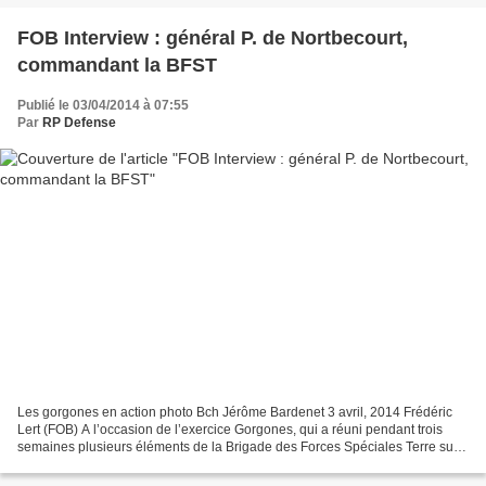
FOB Interview : général P. de Nortbecourt,
commandant la BFST
Publié le 03/04/2014 à 07:55
Par
RP Defense
Les gorgones en action photo Bch Jérôme Bardenet 3 avril, 2014 Frédéric
Lert (FOB) A l’occasion de l’exercice Gorgones, qui a réuni pendant trois
semaines plusieurs éléments de la Brigade des Forces Spéciales Terre sur
le camp de Caylus, le général Pierre...