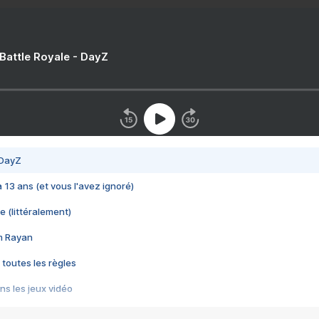
 Battle Royale - DayZ
 DayZ
 a 13 ans (et vous l'avez ignoré)
e (littéralement)
im Rayan
 toutes les règles
s les jeux vidéo
us choquant de Rockstar ? - Le scandale BULLY