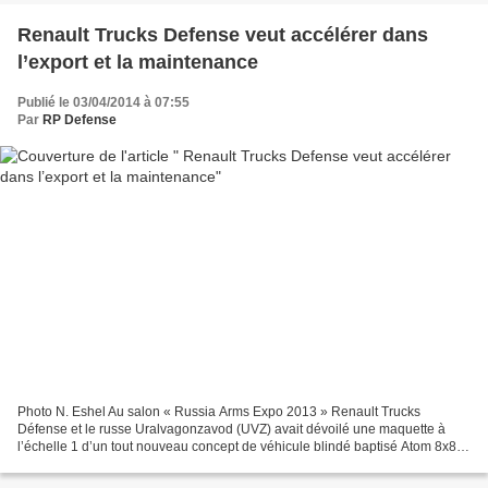
Renault Trucks Defense veut accélérer dans
l’export et la maintenance
Publié le 03/04/2014 à 07:55
Par
RP Defense
Photo N. Eshel Au salon « Russia Arms Expo 2013 » Renault Trucks
Défense et le russe Uralvagonzavod (UVZ) avait dévoilé une maquette à
l’échelle 1 d’un tout nouveau concept de véhicule blindé baptisé Atom 8x8 -
RTD / UVZ 02/04 Par Arielle Goncalves –...