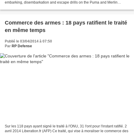
embarking, disembarkation and escape drills on the Puma and Merlin
helicopter is to be provided on two simulators to...
Commerce des armes : 18 pays ratifient le traité
en même temps
Publié le 03/04/2014 à 07:50
Par
RP Defense
Sur les 118 pays ayant signé le traité à l'ONU, 31 l'ont pour l'instant ratifié. 2
avril 2014 Liberation.fr (AFP) Ce traité, qui vise à moraliser le commerce des