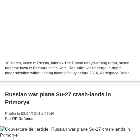
30 March, Voice of Russia, Interfax The Daryal early warning radar, based
near the town of Pechora in the Komi Republic, will undergo in-depth
modernization without being taken off duty before 2016, Aerospace Defense
Forces spokesman Col. Alexei Zolotukhin...
Russian war plane Su-27 crash-lands in
Primorye
Publié le 03/04/2014 à 07:40
Par
RP Defense