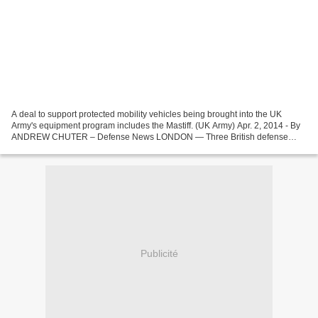
A deal to support protected mobility vehicles being brought into the UK
Army's equipment program includes the Mastiff. (UK Army) Apr. 2, 2014 - By
ANDREW CHUTER – Defense News LONDON — Three British defense
companies have secured a deal to support and...
Publicité