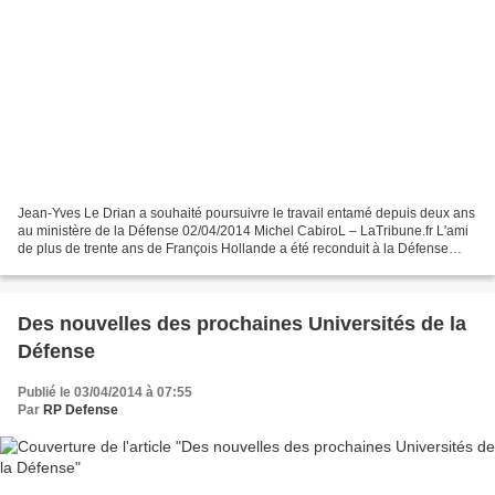
Jean-Yves Le Drian a souhaité poursuivre le travail entamé depuis deux ans
au ministère de la Défense 02/04/2014 Michel CabiroL – LaTribune.fr L'ami
de plus de trente ans de François Hollande a été reconduit à la Défense
dans le gouvernement Valls. Comme...
Des nouvelles des prochaines Universités de la
Défense
Publié le 03/04/2014 à 07:55
Par
RP Defense