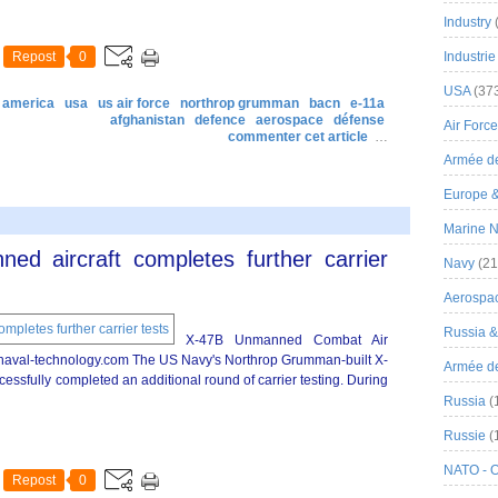
Industry
Repost
0
Industrie
USA
(37
 america
usa
us air force
northrop grumman
bacn
e-11a
afghanistan
defence
aerospace
défense
Air Force
commenter cet article
…
Armée de
Europe 
Marine N
d aircraft completes further carrier
Navy
(21
Aerospa
Russia 
X-47B Unmanned Combat Air
aval-technology.com The US Navy's Northrop Grumman-built X-
Armée de 
sfully completed an additional round of carrier testing. During
Russia
(
Russie
(
NATO - 
Repost
0