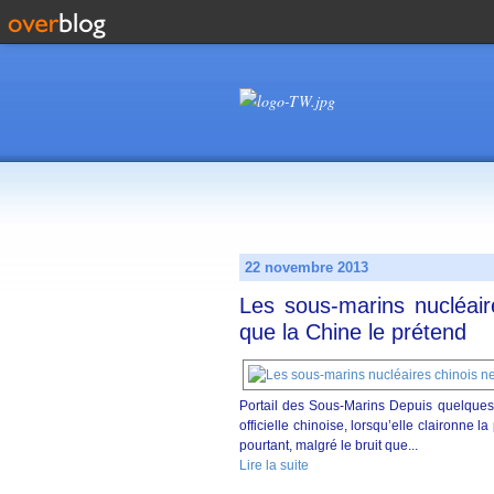
22 novembre 2013
Les sous-marins nucléair
que la Chine le prétend
Portail des Sous-Marins Depuis quelques 
officielle chinoise, lorsqu’elle claironne 
pourtant, malgré le bruit que...
Lire la suite