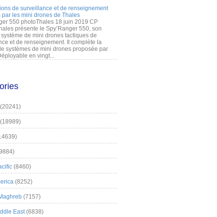
ions de surveillance et de renseignement
 par les mini drones de Thales
er 550 photoThales 18 juin 2019 CP
hales présente le Spy’Ranger 550, son
système de mini drones tactiques de
nce et de renseignement. Il complète la
 systèmes de mini drones proposée par
éployable en vingt...
ories
(20241)
(18989)
14639)
9884)
cific
(8460)
erica
(8252)
 Maghreb
(7157)
iddle East
(6838)