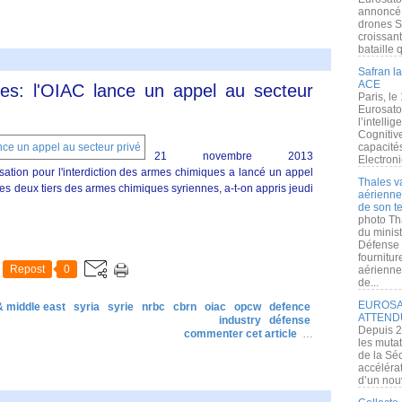
annoncé l
drones S
croissan
bataille q
Safran la
ACE
es: l'OIAC lance un appel au secteur
Paris, le
Eurosato
l’intelli
Cognitive
capacité
21 novembre 2013
Electroni
tion pour l'interdiction des armes chimiques a lancé un appel
Thales v
des deux tiers des armes chimiques syriennes, a-t-on appris jeudi
aérienne 
de son te
photo Th
du minist
Défense 
fournitu
Repost
0
aérienne
de...
EUROSAT
& middle east
syria
syrie
nrbc
cbrn
oiac
opcw
defence
ATTEND
industry
défense
Depuis 2
commenter cet article
…
les muta
de la Sé
accélérat
d’un nouv