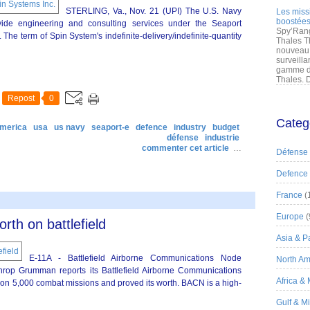
STERLING, Va., Nov. 21 (UPI) The U.S. Navy
Les miss
boostées
vide engineering and consulting services under the Seaport
Spy’Rang
The term of Spin System's indefinite-delivery/indefinite-quantity
Thales T
nouveau 
surveilla
gamme de
Thales. D
Repost
0
Categ
america
usa
us navy
seaport-e
defence
industry
budget
défense
industrie
commenter cet article
…
Défense
Defence
France
(
Europe
(
th on battlefield
Asia & Pa
E-11A - Battlefield Airborne Communications Node
North Am
op Grumman reports its Battlefield Airborne Communications
Africa &
 on 5,000 combat missions and proved its worth. BACN is a high-
Gulf & M