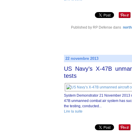
Published by RP Defense
dans
north
22 novembre 2013
US Navy’s X-47B unmanne
tests
System Demonstrator 21 November 2013 n
47B unmanned combat air system has succes
the testing, conducted...
Lire la suite