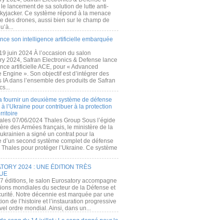
e lancement de sa solution de lutte anti-
kyjacker. Ce système répond à la menace
te des drones, aussi bien sur le champ de
u’à...
nce son intelligence artificielle embarquée
 19 juin 2024 À l’occasion du salon
ry 2024, Safran Electronics & Defense lance
gence artificielle ACE, pour « Advanced
 Engine ». Son objectif est d’intégrer des
s IA dans l’ensemble des produits de Safran
cs...
a fournir un deuxième système de défense
à l’Ukraine pour contribuer à la protection
rritoire
ales 07/06/2024 Thales Group Sous l’égide
ère des Armées français, le ministère de la
ukrainien a signé un contrat pour la
re d’un second système complet de défense
 Thales pour protéger l’Ukraine. Ce système
ORY 2024 : UNE ÉDITION TRÈS
UE
7 éditions, le salon Eurosatory accompagne
tions mondiales du secteur de la Défense et
curité. Notre décennie est marquée par une
ion de l’histoire et l’instauration progressive
el ordre mondial. Ainsi, dans un...