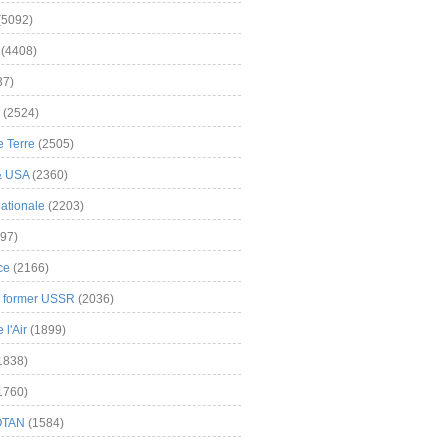
(5092)
(4408)
37)
(2524)
 Terre
(2505)
& USA
(2360)
ationale
(2203)
97)
ce
(2166)
& former USSR
(2036)
l'Air
(1899)
1838)
1760)
OTAN
(1584)