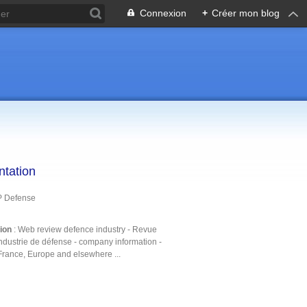
Connexion
+
Créer mon blog
ntation
P Defense
tion
: Web review defence industry - Revue
ndustrie de défense - company information -
France, Europe and elsewhere ...