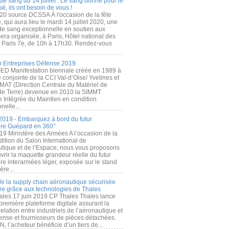
de sang du 14 juillet : Le sang donné pour le
é, ils ont besoin de vous !
20 source DCSSA À l'occasion de la fête
, qui aura lieu le mardi 14 juillet 2020, une
 de sang exceptionnelle en soutien aux
era organisée, à Paris, Hôtel national des
s Paris 7e, de 10h à 17h30. Rendez-vous
.
 Entreprises Défense 2019
FED Manifestation biennale créée en 1989 à
ive conjointe de la CCI Val-d’Oise/ Yvelines et
MAT (Direction Centrale du Matériel de
de Terre) devenue en 2010 la SIMMT
e Intégrée du Maintien en condition
nelle...
2019 - Embarquez à bord du futur
ère Guépard en 360°
19 Ministère des Armées A l’occasion de la
ition du Salon International de
utique et de l’Espace, nous vous proposons
rir la maquette grandeur réelle du futur
ère interarmées léger, exposée sur le stand
ère...
 de la supply chain aéronautique sécurisée
re grâce aux technologies de Thales
ales 17 juin 2019 CP Thales Thales lance
première plateforme digitale assurant la
elation entre industriels de l’aéronautique et
fense et fournisseurs de pièces détachées.
, l’acheteur bénéficie d’un tiers de...