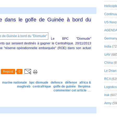
Helicopt
Continuu
e dans le golfe de Guinée à bord du
US Navy
AGEND
German
Le BPC "Dixmude"
ts qui seraient destinés à gagner le Centrafrique. 20/11/2013
India
(72
e "réserve opérationnelle embarquée" (ROE) dans son actuel
UAV
(68
China
(6
Le Drian
Repost
0
RCA
(62
marine nationale
bpc dixmude
defence
défense
africa &
maghreb
centrafrique
golfe de guinée
8erpima
Logistics
commenter cet article
…
Irak
(607
Army
(59