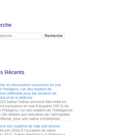
rche
es Récents
ntre en discussions exclusives en vue
r Preligens, l’un des leaders de
gence artificielle pour les secteurs de
tial et de la défense
2024 Safran Safran annonce être entré en
ons exclusives en vue d’acquérir 100 % du
e Preligens, l’un des leaders de l’intelligence
lle (IA) dédiée aux industries de l’aérospatial
défense, pour une valeur d’entreprise...
ance son système de lutte anti-drones
 18 juin 2024 À l’occasion du salon
ry 2024, Safran Electronics & Defense a