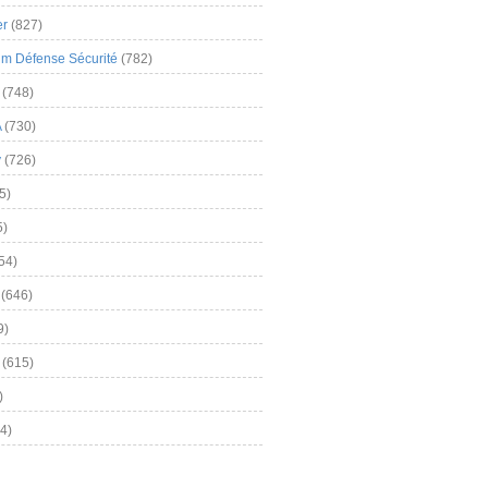
er
(827)
m Défense Sécurité
(782)
(748)
A
(730)
y
(726)
5)
5)
54)
(646)
9)
(615)
)
4)