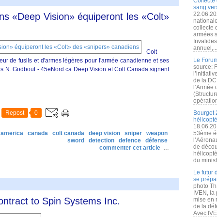
Collecte 
sang vers
22.06.20
ns «Deep Vision» équiperont les «Colt»
nationale
collecte
armées s
Invalide
annuel,..
Colt
Le Forum
ur de fusils et d'armes légères pour l'armée canadienne et ses
source: 
ques N. Godbout - 45eNord.ca Deep Vision et Colt Canada signent
l’initiat
de la DC
l’Armée 
(Structur
opération
Repost
0
Bourget 
hélicopt
18.06.20
 america
canada
colt canada
deep vision
sniper
weapon
53ème éd
l’Aérona
sword
detection
defence
défense
de découv
commenter cet article
…
hélicopt
du minist
Le futur
se prépa
photo Th
IVEN, la 
ntract to Spin Systems Inc.
mise en r
de la dé
Avec IVEN