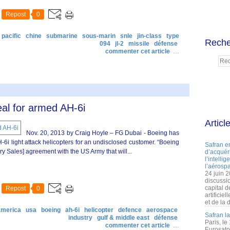
Repost
0
 pacific
chine
submarine
sous-marin
snle
jin-class
type
Reche
094
jl-2
missile
défense
commenter cet article
…
al for armed AH-6i
Articl
Nov. 20, 2013 by Craig Hoyle – FG Dubai - Boeing has
AH-6i light attack helicopters for an undisclosed customer. “Boeing
Safran e
y Sales] agreement with the US Army that will...
d’acquéri
l’intelli
l’aérospa
24 juin 
discussi
capital d
Repost
0
artificie
et de la 
america
usa
boeing
ah-6i
helicopter
defence
aerospace
Safran l
industry
gulf & middle east
défense
Paris, le
commenter cet article
…
Eurosato