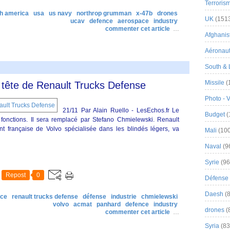
Terroris
th america
usa
us navy
northrop grumman
x-47b
drones
UK
(151
ucav
defence
aerospace
industry
commenter cet article
…
Afghanist
Aéronau
South & 
Missile
(
 tête de Renault Trucks Defense
Photo - 
21/11 Par Alain Ruello - LesEchos.fr Le
Budget
(
onctions. Il sera remplacé par Stefano Chmielewski. Renault
nt française de Volvo spécialisée dans les blindés légers, va
Mali
(100
Naval
(9
Syrie
(96
Repost
0
Défense 
Daesh
(8
nce
renault trucks defense
défense
industrie
chmielewski
volvo
acmat
panhard
defence
industry
drones
(
commenter cet article
…
Syria
(83