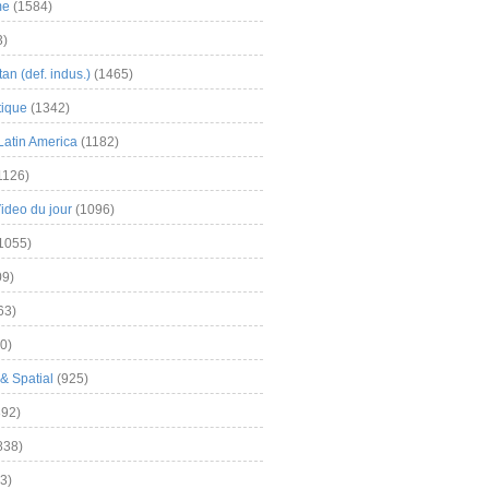
me
(1584)
3)
an (def. indus.)
(1465)
tique
(1342)
Latin America
(1182)
1126)
Video du jour
(1096)
1055)
9)
63)
0)
& Spatial
(925)
92)
838)
3)