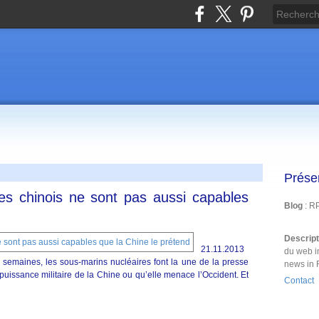
Prése
es chinois ne sont pas aussi capables
Blog
: R
Descrip
21.11.2013
du web i
semaines, les sous-marins nucléaires font la une de la presse
news in 
la puissance militaire de la Chine ou qu’elle menace l’Occident. Et
Contact