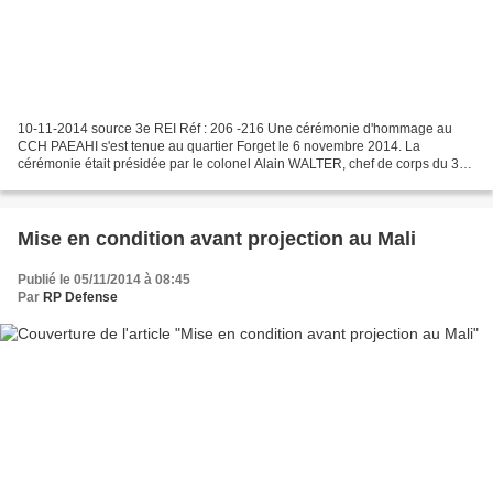
10-11-2014 source 3e REI Réf : 206 -216 Une cérémonie d'hommage au
CCH PAEAHI s'est tenue au quartier Forget le 6 novembre 2014. La
cérémonie était présidée par le colonel Alain WALTER, chef de corps du 3e
régiment étranger d'infanterie, en présence du...
Mise en condition avant projection au Mali
Publié le 05/11/2014 à 08:45
Par
RP Defense