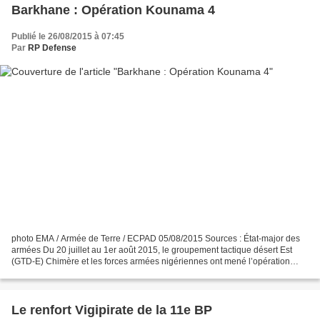
Barkhane : Opération Kounama 4
Publié le 26/08/2015 à 07:45
Par
RP Defense
photo EMA / Armée de Terre / ECPAD 05/08/2015 Sources : État-major des
armées Du 20 juillet au 1er août 2015, le groupement tactique désert Est
(GTD-E) Chimère et les forces armées nigériennes ont mené l’opération
Kounama 4 dans la région de la passe...
Le renfort Vigipirate de la 11e BP