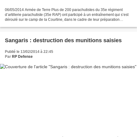
06/05/2014 Armée de Terre Plus de 200 parachutistes du 35e régiment
d’artillerie parachutiste (35e RAP) ont participé à un entraînement qui s’est
déroulé sur le camp de la Courtine, dans le cadre de leur préparation
opérationnelle. Durant deux semaines,...
Sangaris : destruction des munitions saisies
Publié le 13/02/2014 à 22:45
Par
RP Defense