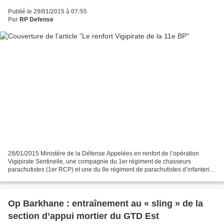
Publié le 29/01/2015 à 07:55
Par
RP Defense
28/01/2015 Ministère de la Défense Appelées en renfort de l’opération
Vigipirate Sentinelle, une compagnie du 1er régiment de chasseurs
parachutistes (1er RCP) et une du 8e régiment de parachutistes d’infanterie
de marine (8e RPIMa) se sont rendues à...
Op Barkhane : entraînement au « sling » de la
section d’appui mortier du GTD Est