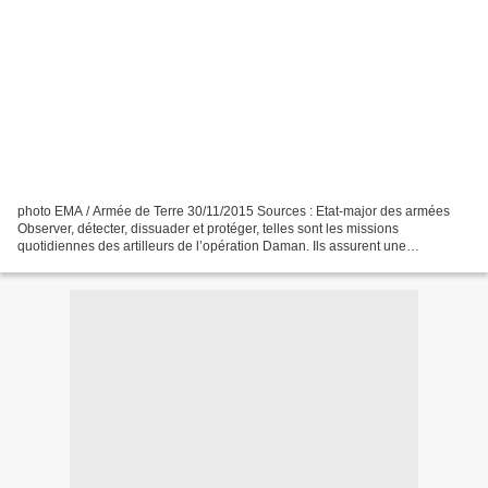
photo EMA / Armée de Terre 30/11/2015 Sources : Etat-major des armées
Observer, détecter, dissuader et protéger, telles sont les missions
quotidiennes des artilleurs de l’opération Daman. Ils assurent une
surveillance constante, 24 h sur 24 et 7 jours...