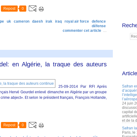
Repost
0
pe
uk
cameron
daesh
irak
iraq
royal air force
defence
Reche
défense
commenter cet article
…
el: en Algérie, la traque des auteurs
Articl
Safran e
25-09-2014 Par RFI Après
d’acquéri
rançais Hervé Gourdel enlevé dimanche en Algérie par un groupe
l’intelli
 crime abject». Et selon le président français, François Hollande,
l’aérospa
24 juin 
discussi
capital d
artificie
et de la 
Repost
0
Safran l
Paris, le
Eurosato