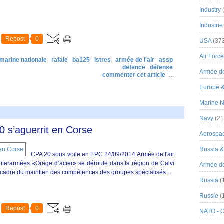
Industry
Industrie
Repost
0
USA
(37
Air Force
marine nationale
rafale
ba125
istres
armée de l'air
assp
defence
défense
Armée de
commenter cet article
…
Europe 
Marine N
Navy
(21
0 s’aguerrit en Corse
Aerospa
Russia 
CPA 20 sous voile en EPC 24/09/2014 Armée de l'air
nterarmées «Orage d’acier» se déroule dans la région de Calvi
Armée de 
e cadre du maintien des compétences des groupes spécialisés...
Russia
(
Russie
(
Repost
0
NATO - 