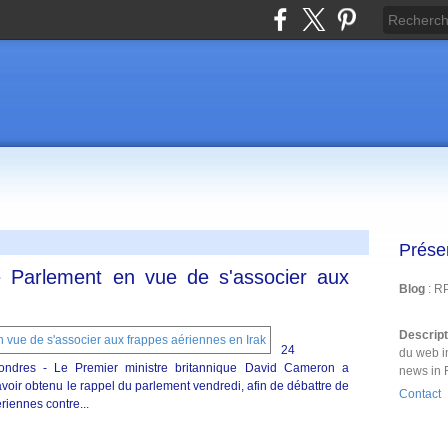
Prése
 Parlement en vue de s'associer aux
Blog
: R
Descrip
24
du web i
ndres - Le Premier ministre britannique David Cameron a
news in 
voir obtenu le rappel du parlement vendredi, afin de débattre de
Contact
riennes contre...