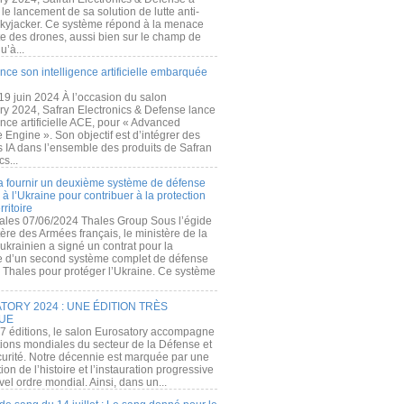
e lancement de sa solution de lutte anti-
kyjacker. Ce système répond à la menace
te des drones, aussi bien sur le champ de
u’à...
nce son intelligence artificielle embarquée
 19 juin 2024 À l’occasion du salon
ry 2024, Safran Electronics & Defense lance
gence artificielle ACE, pour « Advanced
 Engine ». Son objectif est d’intégrer des
s IA dans l’ensemble des produits de Safran
cs...
a fournir un deuxième système de défense
à l’Ukraine pour contribuer à la protection
rritoire
ales 07/06/2024 Thales Group Sous l’égide
ère des Armées français, le ministère de la
ukrainien a signé un contrat pour la
re d’un second système complet de défense
 Thales pour protéger l’Ukraine. Ce système
ORY 2024 : UNE ÉDITION TRÈS
UE
7 éditions, le salon Eurosatory accompagne
tions mondiales du secteur de la Défense et
curité. Notre décennie est marquée par une
ion de l’histoire et l’instauration progressive
el ordre mondial. Ainsi, dans un...