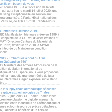
de sang du 14 juillet : Le sang donné pour le
é, ils ont besoin de vous !
20 source DCSSA À l'occasion de la fête
, qui aura lieu le mardi 14 juillet 2020, une
 de sang exceptionnelle en soutien aux
era organisée, à Paris, Hôtel national des
s Paris 7e, de 10h à 17h30. Rendez-vous
.
 Entreprises Défense 2019
FED Manifestation biennale créée en 1989 à
ive conjointe de la CCI Val-d’Oise/ Yvelines et
MAT (Direction Centrale du Matériel de
de Terre) devenue en 2010 la SIMMT
e Intégrée du Maintien en condition
nelle...
2019 - Embarquez à bord du futur
ère Guépard en 360°
19 Ministère des Armées A l’occasion de la
ition du Salon International de
utique et de l’Espace, nous vous proposons
rir la maquette grandeur réelle du futur
ère interarmées léger, exposée sur le stand
ère...
 de la supply chain aéronautique sécurisée
re grâce aux technologies de Thales
ales 17 juin 2019 CP Thales Thales lance
première plateforme digitale assurant la
elation entre industriels de l’aéronautique et
fense et fournisseurs de pièces détachées.
, l’acheteur bénéficie d’un tiers de...