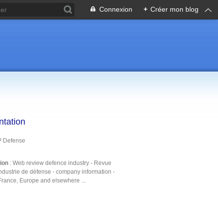
Connexion
+
Créer mon blog
ntation
P Defense
tion
: Web review defence industry - Revue
ndustrie de défense - company information -
France, Europe and elsewhere ...