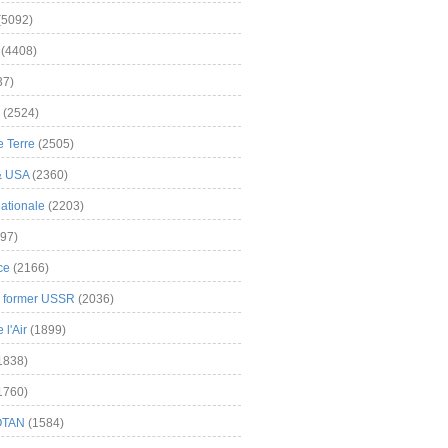
(5092)
(4408)
37)
(2524)
 Terre
(2505)
& USA
(2360)
ationale
(2203)
97)
ce
(2166)
& former USSR
(2036)
l'Air
(1899)
1838)
1760)
OTAN
(1584)