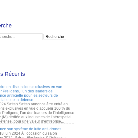
rche
es Récents
ntre en discussions exclusives en vue
r Preligens, l’un des leaders de
gence artificielle pour les secteurs de
tial et de la défense
2024 Safran Safran annonce être entré en
ons exclusives en vue d’acquérir 100 % du
e Preligens, l’un des leaders de l’intelligence
lle (IA) dédiée aux industries de l’aérospatial
défense, pour une valeur d’entreprise...
ance son système de lutte anti-drones
 18 juin 2024 À l’occasion du salon
ry 2024, Safran Electronics & Defense a