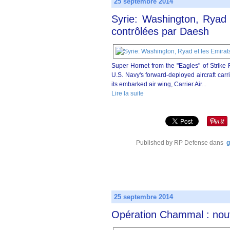
25 septembre 2014
Syrie: Washington, Ryad e
contrôlées par Daesh
Super Hornet from the "Eagles" of Strike 
U.S. Navy's forward-deployed aircraft c
its embarked air wing, Carrier Air...
Lire la suite
Published by RP Defense
dans
g
25 septembre 2014
Opération Chammal : nouve