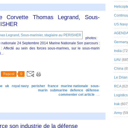
Helicopt
Continuu
 de Corvette Thomas Legrand, Sous-
ERISHER
US Navy
AGEND
photos:
German
e nationale 24 Septembre 2014 Marine Nationale Son parcours :
: Affecté au sein des forces sous-marines, sur le sous-marin
India
(72
...
UAV
(68
China
(6
Repost
0
Le Drian
pe
uk
royal navy
perisher
france
marine nationale
sous-
RCA
(62
marin
submarine
defence
défense
commenter cet article
…
Logistics
Irak
(607
Army
(59
ce son industrie de la défense