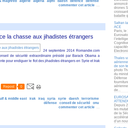
 & maghreb
algérie
algeria
aqmi
daesh
defence
défense
annoncé l
commenter cet article
…
drones S
croissan
bataille q
Safran la
ACE
Paris, le
Eurosato
ce la chasse aux jihadistes étrangers
l’intelli
Cognitive
capacité
24 septembre 2014 Romandie.com
Electroni
onseil de sécurité extraordinaire présidé par Barack Obama a
Thales v
e pour endiguer le flot des jihadistes étrangers en Syrie et Irak
aérienne 
de son te
photo Th
du minist
Défense 
fournitu
aérienne
Repost
0
de...
EUROSAT
ulf & middle east
irak
iraq
syria
syrie
daesh
terrorisme
ATTEND
défense
conseil de sécurité
onu
Depuis 2
commenter cet article
…
les muta
de la Sé
accélérat
d’un nouv