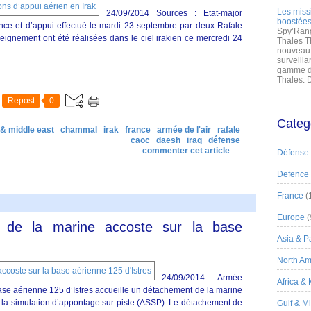
Les miss
24/09/2014 Sources : Etat-major
boostées
ce et d’appui effectué le mardi 23 septembre par deux Rafale
Spy’Rang
eignement ont été réalisées dans le ciel irakien ce mercredi 24
Thales T
nouveau 
surveilla
gamme de
Thales. D
Repost
0
Categ
 & middle east
chammal
irak
france
armée de l'air
rafale
caoc
daesh
iraq
défense
commenter cet article
…
Défense
Defence
France
(
Europe
(
 de la marine accoste sur la base
Asia & Pa
North Am
24/09/2014 Armée
Africa &
ase aérienne 125 d’Istres accueille un détachement de la marine
 la simulation d’appontage sur piste (ASSP). Le détachement de
Gulf & M