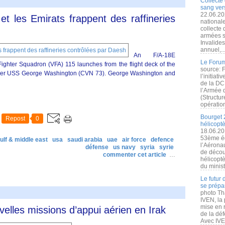
Collecte 
sang vers
22.06.20
t les Emirats frappent des raffineries
nationale
collecte
armées s
Invalide
annuel,..
An F/A-18E
Le Forum
Fighter Squadron (VFA) 115 launches from the flight deck of the
source: 
arrier USS George Washington (CVN 73). George Washington and
l’initiat
de la DC
l’Armée 
(Structur
opération
Bourget 
Repost
0
hélicopt
18.06.20
53ème éd
ulf & middle east
usa
saudi arabia
uae
air force
defence
l’Aérona
défense
us navy
syria
syrie
de découv
commenter cet article
…
hélicopt
du minist
Le futur
se prépa
photo Th
IVEN, la 
mise en r
lles missions d’appui aérien en Irak
de la dé
Avec IVEN