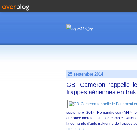
25 septembre 2014
GB: Cameron rappelle le
frappes aériennes en Irak
septembre 2014 Romandie.com(AFP) Lo
annoncé mercredi sur son compte Twitter a
la demande d'aide irakienne de frappes aé
Lire la suite