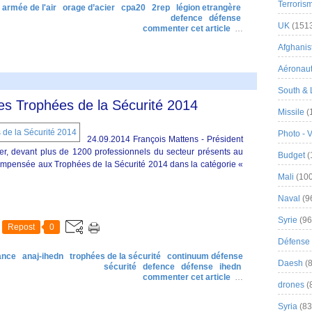
Terroris
armée de l'air
orage d’acier
cpa20
2rep
légion etrangère
defence
défense
UK
(151
commenter cet article
…
Afghanist
Aéronau
South & 
s Trophées de la Sécurité 2014
Missile
(
Photo - 
24.09.2014 François Mattens - Président
, devant plus de 1200 professionnels du secteur présents au
Budget
(
ompensée aux Trophées de la Sécurité 2014 dans la catégorie «
Mali
(100
Naval
(9
Syrie
(96
Repost
0
Défense 
ance
anaj-ihedn
trophées de la sécurité
continuum défense
Daesh
(8
sécurité
defence
défense
ihedn
commenter cet article
…
drones
(
Syria
(83