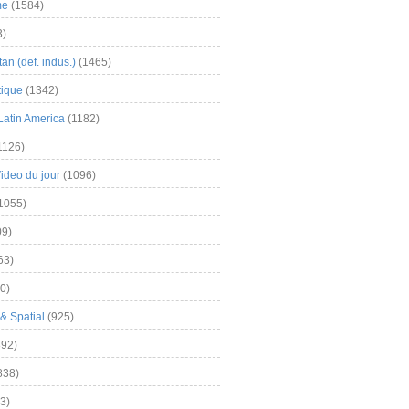
me
(1584)
3)
an (def. indus.)
(1465)
tique
(1342)
Latin America
(1182)
1126)
Video du jour
(1096)
1055)
9)
63)
0)
& Spatial
(925)
92)
838)
3)