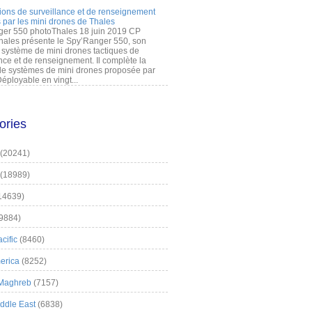
ions de surveillance et de renseignement
 par les mini drones de Thales
er 550 photoThales 18 juin 2019 CP
hales présente le Spy’Ranger 550, son
système de mini drones tactiques de
nce et de renseignement. Il complète la
 systèmes de mini drones proposée par
éployable en vingt...
ories
(20241)
(18989)
14639)
9884)
cific
(8460)
erica
(8252)
 Maghreb
(7157)
iddle East
(6838)