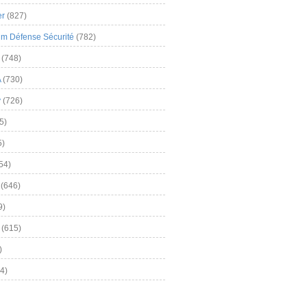
er
(827)
m Défense Sécurité
(782)
(748)
A
(730)
y
(726)
5)
5)
54)
(646)
9)
(615)
)
4)