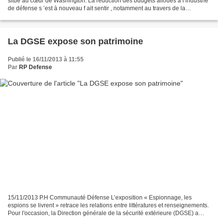
situé au cœur de Washington. La réduction des budgets alloués à l’industrie
de défense s ’est à nouveau f ait sentir , notamment au travers de la
diminution du nombre de matériels nouveaux...
La DGSE expose son patrimoine
Publié le 16/11/2013 à 11:55
Par
RP Defense
15/11/2013 P.H Communauté Défense L’exposition « Espionnage, les
espions se livrent » retrace les relations entre littératures et renseignements.
Pour l'occasion, la Direction générale de la sécurité extérieure (DGSE) a