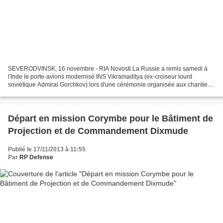
SEVERODVINSK, 16 novembre - RIA Novosti La Russie a remis samedi à
l'Inde le porte-avions modernisé INS Vikramaditya (ex-croiseur lourd
soviétique Admiral Gorchkov) lors d'une cérémonie organisée aux chantiers
navals russes Sevmach de Severodvinsk (nord)....
Départ en mission Corymbe pour le Bâtiment de
Projection et de Commandement Dixmude
Publié le 17/11/2013 à 11:55
Par
RP Defense