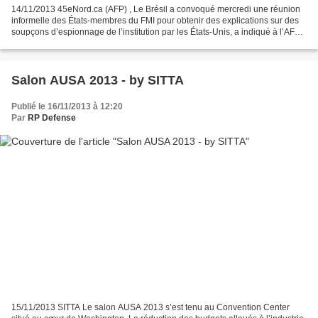
14/11/2013 45eNord.ca (AFP) , Le Brésil a convoqué mercredi une réunion
informelle des États-membres du FMI pour obtenir des explications sur des
soupçons d’espionnage de l’institution par les États-Unis, a indiqué à l’AFP
son représentant au Fonds. «Une...
Salon AUSA 2013 - by SITTA
Publié le 16/11/2013 à 12:20
Par
RP Defense
15/11/2013 SITTA Le salon AUSA 2013 s’est tenu au Convention Center