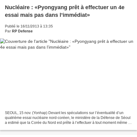
Nucléaire : «Pyongyang prêt à effectuer un 4e
essai mais pas dans l’immédiat»
Publié le 16/11/2013 à 13:35
Par
RP Defense
SEOUL, 15 nov. (Yonhap) Devant les spéculations sur l’éventualité d’un
quatrième essai nucléaire nord-coréen, le ministère de la Défense de Séoul
a estimé que la Corée du Nord est prête à l’effectuer à tout moment même si
des signes d’imminence n’ont...