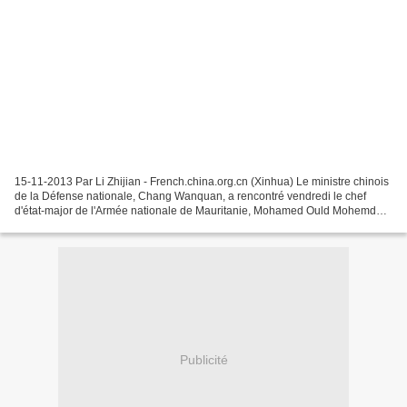
15-11-2013 Par Li Zhijian - French.china.org.cn (Xinhua) Le ministre chinois
de la Défense nationale, Chang Wanquan, a rencontré vendredi le chef
d'état-major de l'Armée nationale de Mauritanie, Mohamed Ould Mohemd
Ahmed, s'engageant à cette occasion...
Publicité