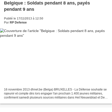
Belgique : Soldats pendant 8 ans, payés
pendant 9 ans
Publié le 17/11/2013 à 12:50
Par
RP Defense
16 novembre 2013 dhnet.be (Belga) BRUXELLES - La Défense souhaite se
rajeunir et compte dès lors engager l'an prochain 1.400 jeunes militaires,
confirment samedi plusieurs sources militaires dans Het Nieuwsblad et De
Standaard. La majeure partie des futurs...