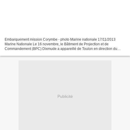
Embarquement mission Corymbe - photo Marine nationale 17/11/2013
Marine Nationale Le 16 novembre, le Bâtiment de Projection et de
Commandement (BPC) Dixmude a appareillé de Toulon en direction du
Golfe de Guinée. Le samedi 16 novembre, le BPC Dixmude...
Publicité