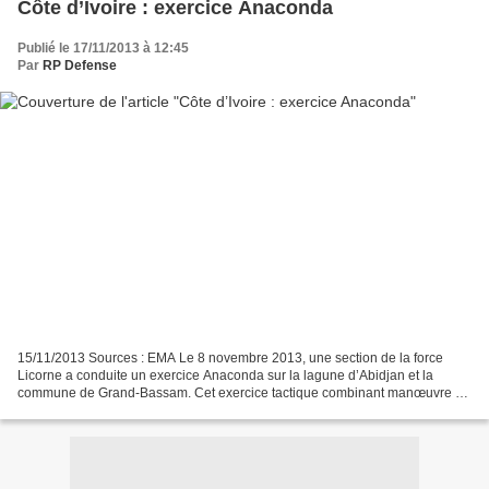
Côte d’Ivoire : exercice Anaconda
Publié le 17/11/2013 à 12:45
Par
RP Defense
15/11/2013 Sources : EMA Le 8 novembre 2013, une section de la force
Licorne a conduite un exercice Anaconda sur la lagune d’Abidjan et la
commune de Grand-Bassam. Cet exercice tactique combinant manœuvre et
tir avait pour objectif de renforcer la capacité...