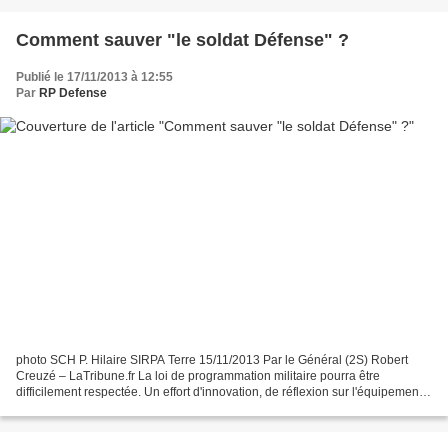
Comment sauver "le soldat Défense" ?
Publié le 17/11/2013 à 12:55
Par
RP Defense
photo SCH P. Hilaire SIRPA Terre 15/11/2013 Par le Général (2S) Robert
Creuzé – LaTribune.fr La loi de programmation militaire pourra être
difficilement respectée. Un effort d'innovation, de réflexion sur l'équipement
des armées, est plus que jamais...