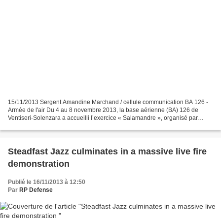
15/11/2013 Sergent Amandine Marchand / cellule communication BA 126 -
Armée de l'air Du 4 au 8 novembre 2013, la base aérienne (BA) 126 de
Ventiseri-Solenzara a accueilli l’exercice « Salamandre », organisé par
l’escadron d’hélicoptères (EH) 1/67 « Pyrénées...
Steadfast Jazz culminates in a massive live fire
demonstration
Publié le 16/11/2013 à 12:50
Par
RP Defense