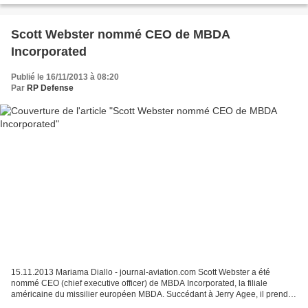
Scott Webster nommé CEO de MBDA
Incorporated
Publié le 16/11/2013 à 08:20
Par
RP Defense
15.11.2013 Mariama Diallo - journal-aviation.com Scott Webster a été
nommé CEO (chief executive officer) de MBDA Incorporated, la filiale
américaine du missilier européen MBDA. Succédant à Jerry Agee, il prend
également les rênes du conseil d’administration...