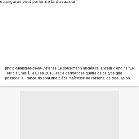
photo-Ministere-de-la-Defense Le sous-marin nucléaire lanceur d'engins "Le
Terrible", mis à l'eau en 2010, est le dernier des quatre de ce type que
possède la France. Ils sont une pièce maîtresse de l'arsenal de dissuasion.
17/11/2013 Jean Guisnel / Défense...