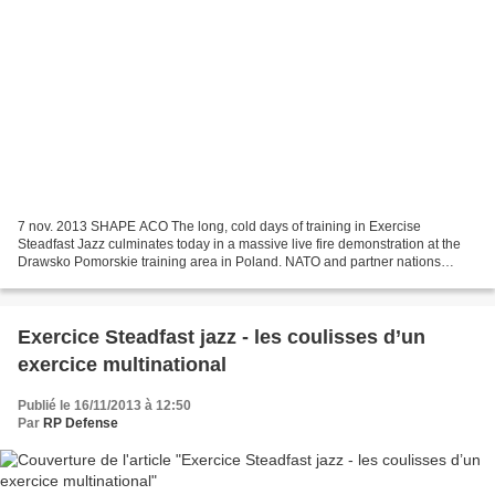
7 nov. 2013 SHAPE ACO The long, cold days of training in Exercise
Steadfast Jazz culminates today in a massive live fire demonstration at the
Drawsko Pomorskie training area in Poland. NATO and partner nations
conduct Exercise Steadfast Jazz 2013 in Latvia...
Exercice Steadfast jazz - les coulisses d’un
exercice multinational
Publié le 16/11/2013 à 12:50
Par
RP Defense