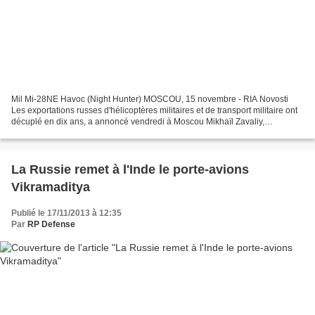
Mil Mi-28NE Havoc (Night Hunter) MOSCOU, 15 novembre - RIA Novosti
Les exportations russes d'hélicoptères militaires et de transport militaire ont
décuplé en dix ans, a annoncé vendredi à Moscou Mikhaïl Zavaliy,
responsable de l'Agence russe d'exportation...
La Russie remet à l'Inde le porte-avions
Vikramaditya
Publié le 17/11/2013 à 12:35
Par
RP Defense