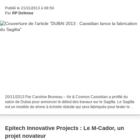
Publié le 21/11/2013 à 08:50
Par
RP Defense
20/11/2013 Par Caroline Bruneau – Air & Cosmos Cassidian a profité du
salon de Dubai pour annoncer le début des travaux sur le Sagitta. Le Sagitta
est un modèle de drone à échelle réduite qui sera fabriquée pour tester les
technologies du futur. «La voilure...
Epitech Innovative Projects : Le M-Cador, un
projet novateur