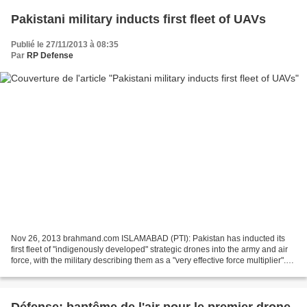
Pakistani military inducts first fleet of UAVs
Publié le 27/11/2013 à 08:35
Par
RP Defense
Nov 26, 2013 brahmand.com ISLAMABAD (PTI): Pakistan has inducted its
first fleet of "indigenously developed" strategic drones into the army and air
force, with the military describing them as a "very effective force multiplier".
The Unmanned Aerial Vehicles...