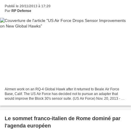
Publié le 20/11/2013 à 17:20
Par
RP Defense
Airmen work on an RQ-4 Global Hawk after it returned to Beale Air Force
Base, Calif. The US Air Force has decided not to pursue an adapter that
would improve the Block 30's sensor suite. (US Air Force) Nov. 20, 2013 - By
BRIAN EVERSTINE – Defense news...
Le sommet franco-italien de Rome dominé par
l'agenda européen