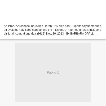
An Israel Aerospace Industries Heron UAV flies past. Experts say unmanned
air systems may keep supplanting the missions of manned aircraft, including
air-to-air combat one day. (iHLS) Nov. 26, 2013 - By BARBARA OPALL-
ROME - Defense news Israeli Expo Highlights...
Publicité