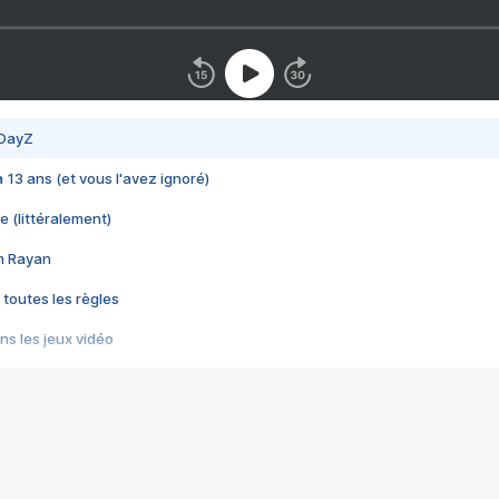
 DayZ
 a 13 ans (et vous l'avez ignoré)
e (littéralement)
im Rayan
 toutes les règles
s les jeux vidéo
us choquant de Rockstar ? - Le scandale BULLY
e plus moche de Steam
du RÊVE tourne au CAUCHEMAR