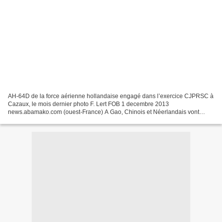
AH-64D de la force aérienne hollandaise engagé dans l’exercice CJPRSC à
Cazaux, le mois dernier photo F. Lert FOB 1 decembre 2013
news.abamako.com (ouest-France) A Gao, Chinois et Néerlandais vont
déployer des blindés, des drones et des hélicoptères Apache....