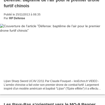
Défense: baptême de l'air pour le premier drone
furtif chinois
Publié le 25/11/2013 à 08:35
Par
RP Defense
Lijian Sharp Sword UCAV 22/11 Par Claude Fouquet – lesEchos.fr VIDEO -
L'armée chinoise a fait voler son premier drone de combat furtif. Largement
inspiré d'un modèle américain et baptisé "Lijian" ("Epée effilée") il a effectué
un vol d'une vingtaine...
Les Pays-Bas s’orientent vers le MQ-9 Reaper