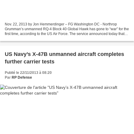
Nov. 22, 2013 by Jon Hemmerdinger – FG Washington DC - Northrop
Grumman’s unmanned RQ-4 Block 40 Global Hawk has gone to “war” for the
first time, according to the US Air Force. The service announced today that
on 19 September a Block 40, which has synthetic-aperture...
US Navy’s X-47B unmanned aircraft completes
further carrier tests
Publié le 22/11/2013 à 08:20
Par
RP Defense