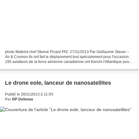
photo Matelot-chef Steeve Picard FAC 27/11/2013 Par Guillaume Steuer –
Air & Cosmos Ils ont fait le déplacement tout spécialement pour l'occasion :
195 aviateurs de la force aérienne canadienne ont franchi l'Atlantique pour
un séjour en Corse, sur la...
Le drone eole, lanceur de nanosatellites
Publié le 28/11/2013 à 11:55
Par
RP Defense