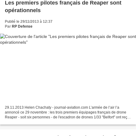
Les premiers pilotes français de Reaper sont
opérationnels
Publié le 29/11/2013 à 12:37
Par
RP Defense
29.11.2013 Helen Chachaty - journal-aviation.com L’armée de l’air l’a
annoncé ce 29 novembre : les trois premiers équipages français de drone
Reaper - soit six personnes - de l'escadron de drones 1/33 "Belfort" ont reçu
leur brevet de pilote le 26 novembre...