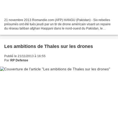
21 novembre 2013 Romandie.com (AFP) HANGU (Pakistan) - Six rebelles
présumés ont été tués jeudi par un tir de drone américain visant un repaire
du réseau taliban afghan Haqqani dans le nord-ouest du Pakistan, le
premier effectué hors des instables zones...
Les ambitions de Thales sur les drones
Publié le 21/11/2013 à 16:55
Par
RP Defense