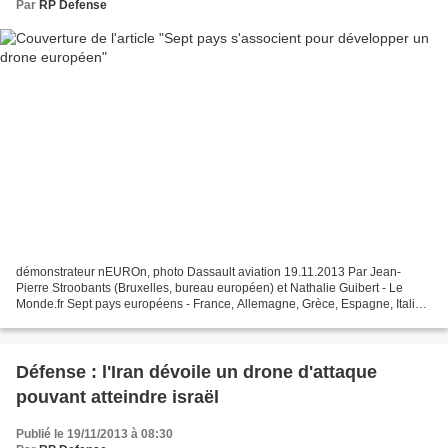
Par
RP Defense
démonstrateur nEUROn, photo Dassault aviation 19.11.2013 Par Jean-
Pierre Stroobants (Bruxelles, bureau européen) et Nathalie Guibert - Le
Monde.fr Sept pays européens - France, Allemagne, Grèce, Espagne, Italie,
Pays-Bas et Pologne - ont lancé à Bruxelles,...
Défense : l'Iran dévoile un drone d'attaque
pouvant atteindre israël
Publié le 19/11/2013 à 08:30