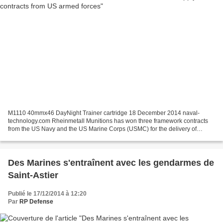
M1110 40mmx46 DayNight Trainer cartridge 18 December 2014 naval-
technology.com Rheinmetall Munitions has won three framework contracts
from the US Navy and the US Marine Corps (USMC) for the delivery of
advanced infantry and screening smoke munitions....
Des Marines s'entraînent avec les gendarmes de
Saint-Astier
Publié le 17/12/2014 à 12:20
Par
RP Defense