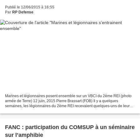
Publié le 12/06/2015 à 16:55
Par
RP Defense
Marines et légionnaires posent ensemble sur un VBCI du 2ème REI (photo
armée de Terre) 12 juin, 2015 Pierre Brassart (FOB) Il y a quelques
semaines, les légionnaires du 2ème REI recevaient quelques-uns de leurs
homologues du corps des Marines américain...
FANC : participation du COMSUP à un séminaire
sur l’amphibie