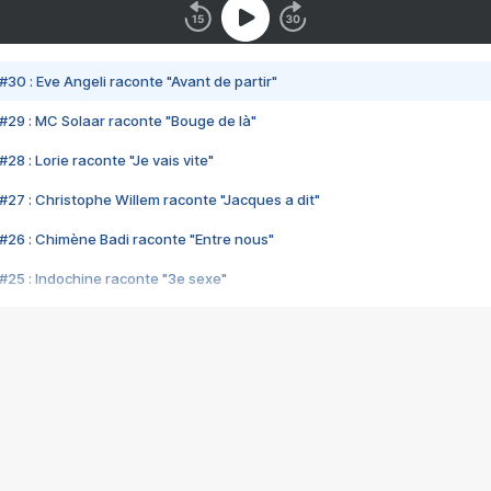
#30 : Eve Angeli raconte "Avant de partir"
#29 : MC Solaar raconte "Bouge de là"
28 : Lorie raconte "Je vais vite"
#27 : Christophe Willem raconte "Jacques a dit"
#26 : Chimène Badi raconte "Entre nous"
#25 : Indochine raconte "3e sexe"
#24 : Zaho raconte "C'est chelou"
#23 : Patrick Bruel raconte "Au café des délices"
#22 : Kyo raconte "Le chemin"
#21 : Nolwenn Leroy raconte "Cassé"
#20 : Patrick Hernandez raconte "Born to be alive"