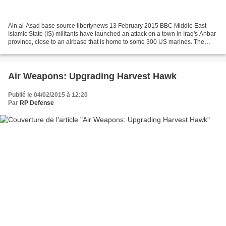
Ain al-Asad base source libertynews 13 February 2015 BBC Middle East
Islamic State (IS) militants have launched an attack on a town in Iraq's Anbar
province, close to an airbase that is home to some 300 US marines. The
militants attacked the town of al-Baghdadi,...
Air Weapons: Upgrading Harvest Hawk
Publié le 04/02/2015 à 12:20
Par
RP Defense