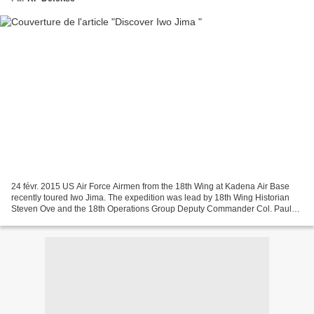
24 févr. 2015 US Air Force Airmen from the 18th Wing at Kadena Air Base
recently toured Iwo Jima. The expedition was lead by 18th Wing Historian
Steven Ove and the 18th Operations Group Deputy Commander Col. Paul
Johnson. Follow along as they tour the...