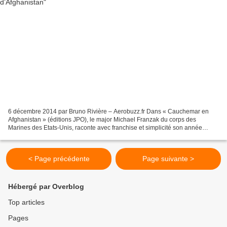
6 décembre 2014 par Bruno Rivière – Aerobuzz.fr Dans « Cauchemar en
Afghanistan » (éditions JPO), le major Michael Franzak du corps des
Marines des Etats-Unis, raconte avec franchise et simplicité son année
passée à faire la guerre dans le ciel afghan...
< Page précédente
Page suivante >
Hébergé par Overblog
Top articles
Pages