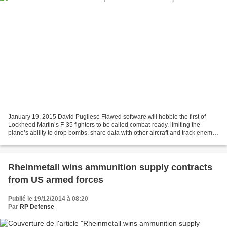
January 19, 2015 David Pugliese Flawed software will hobble the first of
Lockheed Martin’s F-35 fighters to be called combat-ready, limiting the
plane’s ability to drop bombs, share data with other aircraft and track enemy
radar, Tony Capaccio of Bloomberg...
Rheinmetall wins ammunition supply contracts
from US armed forces
Publié le 19/12/2014 à 08:20
Par
RP Defense