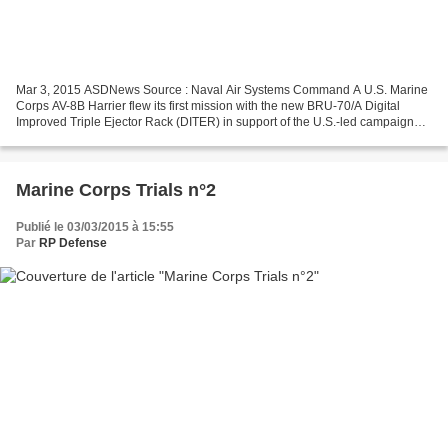
Mar 3, 2015 ASDNews Source : Naval Air Systems Command A U.S. Marine
Corps AV-8B Harrier flew its first mission with the new BRU-70/A Digital
Improved Triple Ejector Rack (DITER) in support of the U.S.-led campaign
against ISIS in January. A single aircraft...
Marine Corps Trials n°2
Publié le 03/03/2015 à 15:55
Par
RP Defense