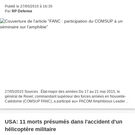
Publié le 27/05/2015 à 16:35
Par
RP Defense
27/05/2015 Sources : État-major des armées Du 17 au 21 mai 2015, le
général de Revel, commandant supérieur des forces armées en Nouvelle-
Calédonie (COMSUP FANC), a participé au« PACOM Amphibious Leaders’
Symposium » (PALS) à Honolulu. Le général de Revel,...
USA: 11 morts présumés dans l'accident d'un
hélicoptère militaire