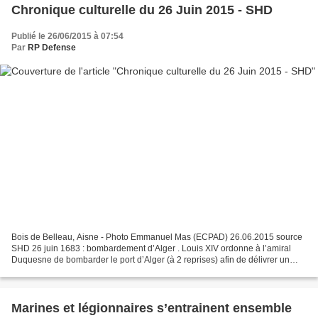
Chronique culturelle du 26 Juin 2015 - SHD
Publié le 26/06/2015 à 07:54
Par
RP Defense
Bois de Belleau, Aisne - Photo Emmanuel Mas (ECPAD) 26.06.2015 source
SHD 26 juin 1683 : bombardement d’Alger . Louis XIV ordonne à l’amiral
Duquesne de bombarder le port d’Alger (à 2 reprises) afin de délivrer un
message clair au Dey Hassan qui soutient...
Marines et légionnaires s’entrainent ensemble