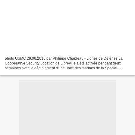
photo USMC 29.06.2015 par Philippe Chapleau - Lignes de Défense La
CooperatiVe Security Location de Libreville a été activée pendant deux
semaines avec le déploiement d'une unité des marines de la Special-
Purpose Marine Air-Ground Task Force Crisis Response-Africa....