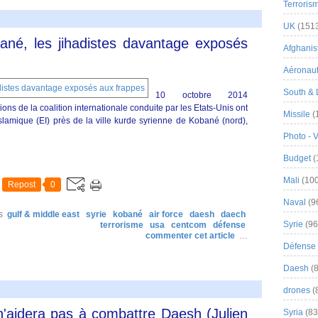
Terroris
UK
(151
ané, les jihadistes davantage exposés
Afghanist
Aéronau
South & 
10 octobre 2014
s de la coalition internationale conduite par les Etats-Unis ont
Missile
(
islamique (EI) près de la ville kurde syrienne de Kobané (nord),
Photo - 
Budget
(
Mali
(100
Repost
0
Naval
(9
s
gulf & middle east
syrie
kobané
air force
daesh
daech
Syrie
(96
terrorisme
usa
centcom
défense
commenter cet article
…
Défense 
Daesh
(8
drones
(
 n'aidera pas à combattre Daesh (Julien
Syria
(83