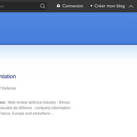
Connexion
+
Créer mon blog
ntation
P Defense
tion
: Web review defence industry - Revue
ndustrie de défense - company information -
France, Europe and elsewhere ...