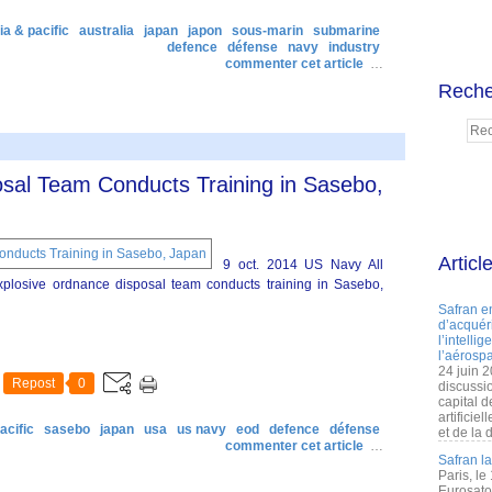
ia & pacific
australia
japan
japon
sous-marin
submarine
defence
défense
navy
industry
commenter cet article
…
Reche
sal Team Conducts Training in Sasebo,
Articl
9 oct. 2014 US Navy All
losive ordnance disposal team conducts training in Sasebo,
Safran e
d’acquéri
l’intelli
l’aérospa
24 juin 
Repost
0
discussi
capital d
artificie
acific
sasebo
japan
usa
us navy
eod
defence
défense
et de la 
commenter cet article
…
Safran l
Paris, le
Eurosato