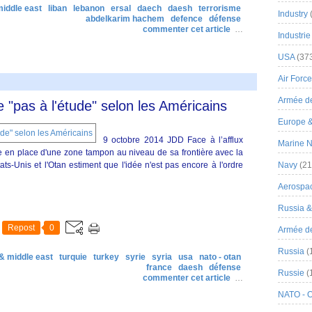
middle east
liban
lebanon
ersal
daech
daesh
terrorisme
Industry
abdelkarim hachem
defence
défense
commenter cet article
…
Industrie
USA
(37
Air Force
Armée de
"pas à l'étude" selon les Américains
Europe 
9 octobre 2014 JDD Face à l’afflux
Marine N
se en place d'une zone tampon au niveau de sa frontière avec la
ats-Unis et l'Otan estiment que l'idée n'est pas encore à l'ordre
Navy
(21
Aerospa
Russia 
Repost
0
Armée de 
Russia
(
 & middle east
turquie
turkey
syrie
syria
usa
nato - otan
france
daesh
défense
Russie
(
commenter cet article
…
NATO - 