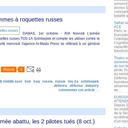
annoncé l
drones S
croissan
bataille q
lammes à roquettes russes
Safran la
ACE
Paris, le
DAMAS, 1er octobre - RIA Novosti L'armée
Eurosato
ettes russes TOS-1A Solntsepek et compte les utiliser contre le
l’intelli
Cognitive
orté mercredi l'agence Al-Mada Press se référant à un général
capacité
Electroni
Thales v
aérienne 
de son te
Repost
0
photo Th
du minist
Défense 
 & middle east
irak
iraq
russia
russie
tos-1a
solntsepek
fournitu
defence
défense
industry
aérienne
commenter cet article
…
de...
EUROSAT
ATTEND
Depuis 2
les muta
de la Sé
accélérat
rmée abattu, les 2 pilotes tués (8 oct.)
d’un nouv