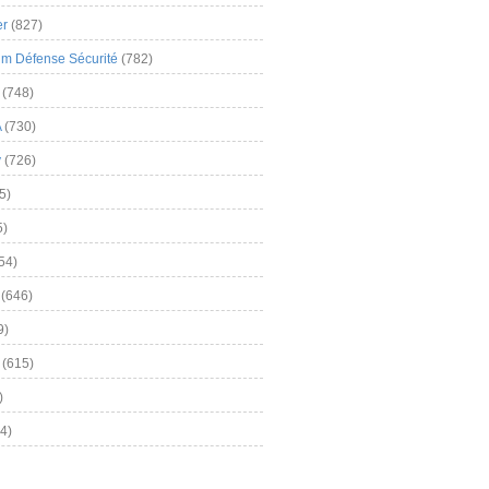
er
(827)
m Défense Sécurité
(782)
(748)
A
(730)
y
(726)
5)
5)
54)
(646)
9)
(615)
)
4)