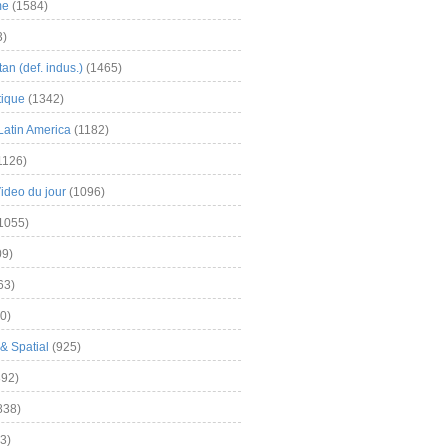
me
(1584)
3)
an (def. indus.)
(1465)
tique
(1342)
Latin America
(1182)
1126)
Video du jour
(1096)
1055)
9)
63)
0)
& Spatial
(925)
92)
838)
3)