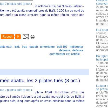
Collecte 
sang vers
8 octobre 2014 par Nicolas Laffont –
22.06.20
nationale
kienne a été abattu mercredi près de Baïji, à 200 km au nord de
collecte
jours après un crash similaire dans la même région, selon des
armées s
Invalide
annuel,..
Le Forum
source: 
Repost
0
l’initiat
de la DC
l’Armée 
ddle east
irak
iraq
daesh
terrorisme
bell 407
helicopter
(Structur
opération
defence
défense
commenter cet article
…
Bourget 
hélicopt
18.06.20
53ème éd
l’Aérona
de découv
hélicopt
rmée abattu, les 2 pilotes tués (8 oct.)
du minist
Le futur
se prépa
photo USAF 8 octobre 2014 par
photo Th
IVEN, la 
ère de l’armée irakienne a été abattu mercredi près de Baïji, à
mise en r
ilotes tués, cinq jours après un crash similaire dans la même
de la dé
Avec IVEN