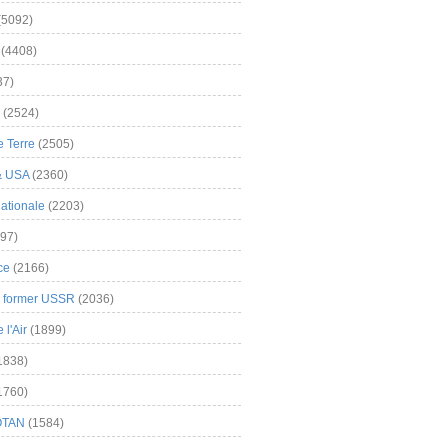
(5092)
(4408)
37)
(2524)
 Terre
(2505)
& USA
(2360)
ationale
(2203)
97)
ce
(2166)
& former USSR
(2036)
l'Air
(1899)
1838)
1760)
OTAN
(1584)