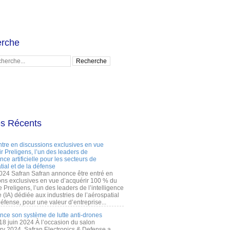
rche
es Récents
ntre en discussions exclusives en vue
r Preligens, l’un des leaders de
gence artificielle pour les secteurs de
tial et de la défense
2024 Safran Safran annonce être entré en
ons exclusives en vue d’acquérir 100 % du
e Preligens, l’un des leaders de l’intelligence
lle (IA) dédiée aux industries de l’aérospatial
défense, pour une valeur d’entreprise...
ance son système de lutte anti-drones
 18 juin 2024 À l’occasion du salon
ry 2024, Safran Electronics & Defense a