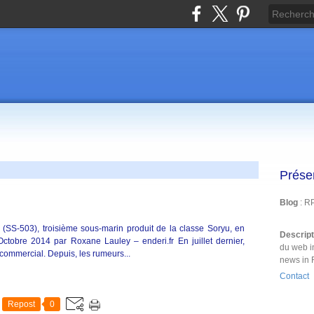
Prése
Blog
: R
 (SS-503), troisième sous-marin produit de la classe Soryu, en
Descrip
Octobre 2014 par Roxane Lauley – enderi.fr En juillet dernier,
du web i
 commercial. Depuis, les rumeurs...
news in 
Contact
Repost
0