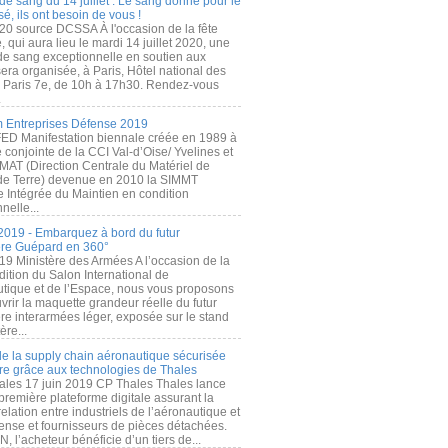
de sang du 14 juillet : Le sang donné pour le
é, ils ont besoin de vous !
20 source DCSSA À l'occasion de la fête
, qui aura lieu le mardi 14 juillet 2020, une
 de sang exceptionnelle en soutien aux
era organisée, à Paris, Hôtel national des
s Paris 7e, de 10h à 17h30. Rendez-vous
.
 Entreprises Défense 2019
FED Manifestation biennale créée en 1989 à
ive conjointe de la CCI Val-d’Oise/ Yvelines et
MAT (Direction Centrale du Matériel de
de Terre) devenue en 2010 la SIMMT
e Intégrée du Maintien en condition
nelle...
2019 - Embarquez à bord du futur
ère Guépard en 360°
19 Ministère des Armées A l’occasion de la
ition du Salon International de
utique et de l’Espace, nous vous proposons
rir la maquette grandeur réelle du futur
ère interarmées léger, exposée sur le stand
ère...
 de la supply chain aéronautique sécurisée
re grâce aux technologies de Thales
ales 17 juin 2019 CP Thales Thales lance
première plateforme digitale assurant la
elation entre industriels de l’aéronautique et
fense et fournisseurs de pièces détachées.
, l’acheteur bénéficie d’un tiers de...