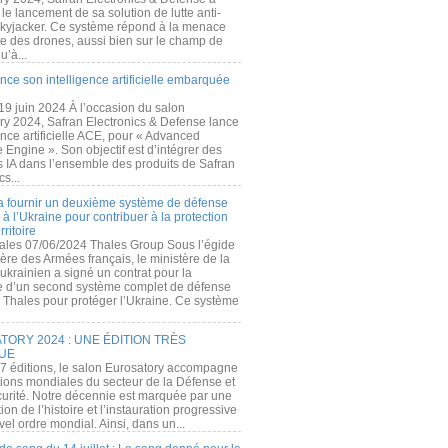
e lancement de sa solution de lutte anti-
kyjacker. Ce système répond à la menace
te des drones, aussi bien sur le champ de
u’à...
nce son intelligence artificielle embarquée
 19 juin 2024 À l’occasion du salon
ry 2024, Safran Electronics & Defense lance
gence artificielle ACE, pour « Advanced
 Engine ». Son objectif est d’intégrer des
s IA dans l’ensemble des produits de Safran
cs...
a fournir un deuxième système de défense
à l’Ukraine pour contribuer à la protection
rritoire
ales 07/06/2024 Thales Group Sous l’égide
ère des Armées français, le ministère de la
ukrainien a signé un contrat pour la
re d’un second système complet de défense
 Thales pour protéger l’Ukraine. Ce système
ORY 2024 : UNE ÉDITION TRÈS
UE
7 éditions, le salon Eurosatory accompagne
tions mondiales du secteur de la Défense et
curité. Notre décennie est marquée par une
ion de l’histoire et l’instauration progressive
el ordre mondial. Ainsi, dans un...