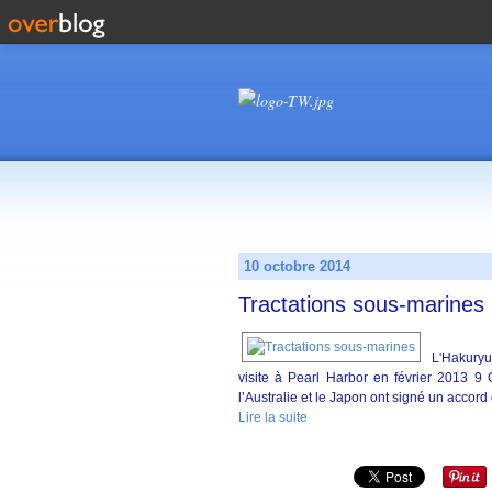
10 octobre 2014
Tractations sous-marines
L'Hakuryu
visite à Pearl Harbor en février 2013 9 
l’Australie et le Japon ont signé un accord
Lire la suite