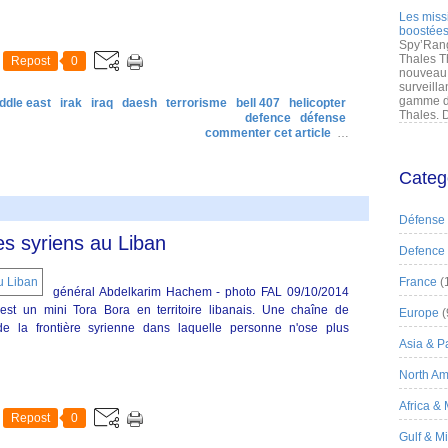
Les miss
boostées
Spy’Rang
Thales T
Repost
0
nouveau 
surveilla
gamme de
ddle east
irak
iraq
daesh
terrorisme
bell 407
helicopter
Thales. D
defence
défense
commenter cet article
…
Categ
Défense
tes syriens au Liban
Defence
France
(
général Abdelkarim Hachem - photo FAL 09/10/2014
est un mini Tora Bora en territoire libanais. Une chaîne de
Europe
(
 la frontière syrienne dans laquelle personne n'ose plus
Asia & Pa
North Am
Africa &
Repost
0
Gulf & M