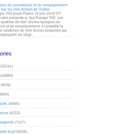
ions de surveillance et de renseignement
 par les mini drones de Thales
er 550 photoThales 18 juin 2019 CP
hales présente le Spy’Ranger 550, son
système de mini drones tactiques de
nce et de renseignement. Il complète la
 systèmes de mini drones proposée par
éployable en vingt...
ories
(20241)
(18989)
14639)
9884)
cific
(8460)
erica
(8252)
 Maghreb
(7157)
iddle East
(6838)