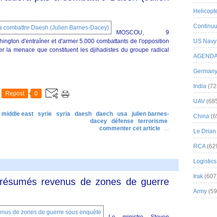
Helicopt
Continuu
MOSCOU, 9
ington d'entraîner et d'armer 5.000 combattants de l'opposition
US Navy
er la menace que constituent les djihadistes du groupe radical
AGEND
German
India
(72
Repost
0
UAV
(68
& middle east
syrie
syria
daesh
daech
usa
julien barnes-
China
(6
dacey
défense
terrorisme
commenter cet article
…
Le Drian
RCA
(62
Logistics
Irak
(607
présumés revenus de zones de guerre
Army
(59