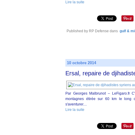
Lire la suite
Published by RP Defense
dans
gulf & mi
10 octobre 2014
Ersal, repaire de djihadis
Par Georges Malbrunot – LeFigaro.fr C'
montagnes étirée sur 60 km le long de
s'aventurer....
Lire la suite