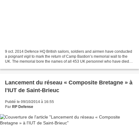
9 oct. 2014 Defence HQ British sailors, soldiers and airmen have conducted
a poignant vigil to mark the return of Camp Bastion’s memorial wall to the
UK. The memorial bore the names of all 453 UK personnel who have died
on operations in Afghanistan and...
Lancement du réseau « Composite Bretagne » à
l'IUT de Saint-Brieuc
Publié le 09/10/2014 à 16:55
Par
RP Defense