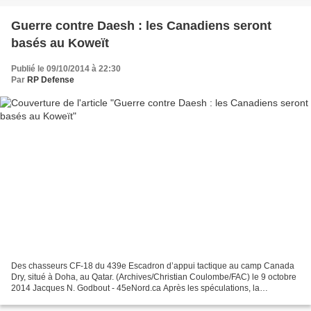
Guerre contre Daesh : les Canadiens seront
basés au Koweït
Publié le 09/10/2014 à 22:30
Par
RP Defense
Des chasseurs CF-18 du 439e Escadron d’appui tactique au camp Canada
Dry, situé à Doha, au Qatar. (Archives/Christian Coulombe/FAC) le 9 octobre
2014 Jacques N. Godbout - 45eNord.ca Après les spéculations, la
confirmation! Le ministre de la Défense nationale,...