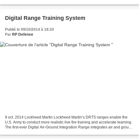
terroriste Daech. Commandée par le Chef d’état-major...
Digital Range Training System
Publié le 09/10/2014 à 18:20
Par
RP Defense
9 oct. 2014 Lockheed Martin Lockheed Martin’s DRTS ranges enable the
U.S. Army to conduct more realistic live fire training and accelerate learning.
The first-ever Digital Air-Ground Integration Range integrates air and ground
assets across a digitally...