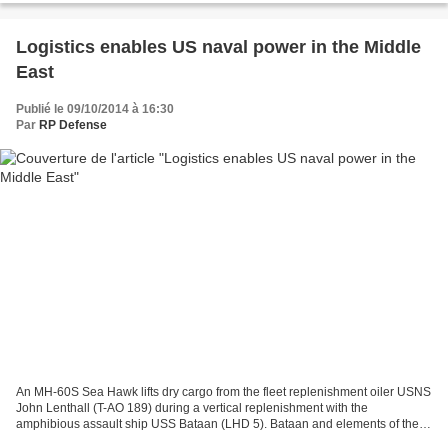
Logistics enables US naval power in the Middle
East
Publié le 09/10/2014 à 16:30
Par
RP Defense
An MH-60S Sea Hawk lifts dry cargo from the fleet replenishment oiler USNS
John Lenthall (T-AO 189) during a vertical replenishment with the
amphibious assault ship USS Bataan (LHD 5). Bataan and elements of the
22nd Marine Expeditionary Unit are operating...