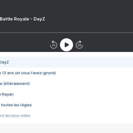
 Battle Royale - DayZ
 DayZ
 a 13 ans (et vous l'avez ignoré)
e (littéralement)
im Rayan
 toutes les règles
s les jeux vidéo
us choquant de Rockstar ? - Le scandale BULLY