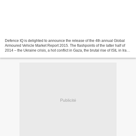
Defence IQ is delighted to announce the release of the 4th annual Global
Armoured Vehicle Market Report 2015. The flashpoints of the latter half of
2014 – the Ukraine crisis, a hot conflict in Gaza, the brutal rise of ISIL in Iraq
and Syria, and the territorial...
Publicité