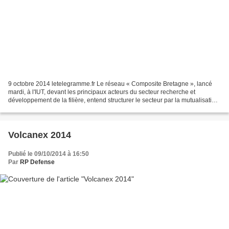
9 octobre 2014 letelegramme.fr Le réseau « Composite Bretagne », lancé
mardi, à l'IUT, devant les principaux acteurs du secteur recherche et
développement de la filière, entend structurer le secteur par la mutualisation
des compétences. Lire l’articl...
Volcanex 2014
Publié le 09/10/2014 à 16:50
Par
RP Defense