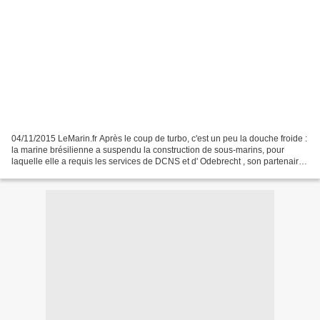
04/11/2015 LeMarin.fr Après le coup de turbo, c'est un peu la douche froide :
la marine brésilienne a suspendu la construction de sous-marins, pour
laquelle elle a requis les services de DCNS et d' Odebrecht , son partenaire
brésilien, dans le cadre du...