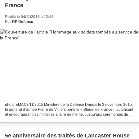
France
Publié le 04/11/2015 à 12:55
Par
RP Defense
photo EMA 03/11/2015 Ministère de la Défense Depuis le 2 novembre 2015,
le général d’armée Pierre de Villiers porte le « Bleuet de France», autorisant
et encourageant les militaires à faire de même. Jusqu’aux cérémonies du «
11 Novembre », le chef d’état-major...
5e anniversaire des traités de Lancaster House