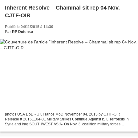
Inherent Resolve – Chammal sit rep 04 Nov. –
CJTF-OIR
Publié le 04/11/2015 à 14:30
Par
RP Defense
photos USA DoD - UK France MoD November 04, 2015 by CJTF-OIR
Release # 20151104-01 Military Strikes Continue Against ISIL Terrorists in
Syria and Iraq SOUTHWEST ASIA- On Nov. 3, coalition military forces
continued to attack ISIL terrorists in Syria and...