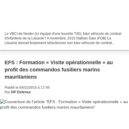
Le VBCI de Nexter (ici équipé d'une tourelle T40), futur véhicule de combat
d'infanterie de la Lituanie? 4 novembre, 2015 Nathan Gain (FOB) La
Lituanie devrait finalement sélectionner son futur véhicule de combat
d’infanterie d’ici la fin du mois, a récemment...
EFS : Formation « Visite opérationnelle » au
profit des commandos fusiliers marins
mauritaniens
Publié le 04/11/2015 à 17:45
Par
RP Defense