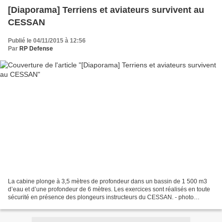
[Diaporama] Terriens et aviateurs survivent au
CESSAN
Publié le 04/11/2015 à 12:56
Par
RP Defense
La cabine plonge à 3,5 mètres de profondeur dans un bassin de 1 500 m3
d’eau et d’une profondeur de 6 mètres. Les exercices sont réalisés en toute
sécurité en présence des plongeurs instructeurs du CESSAN. - photo
J.REDOUANE©ECPAD 30/10/2015 Cne F. Cantin...