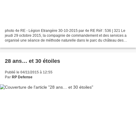
photo 4e RE - Légion Etrangère 30-10-2015 par 4e RE Réf : 536 | 321 Le
jeudi 29 octobre 2015, la compagnie de commandement et des services a
organisé une séance de méthode naturelle dans le parc du château des
Cheminières. Après un échauffement ludique...
28 ans… et 30 étoiles
Publié le 04/11/2015 à 12:55
Par
RP Defense