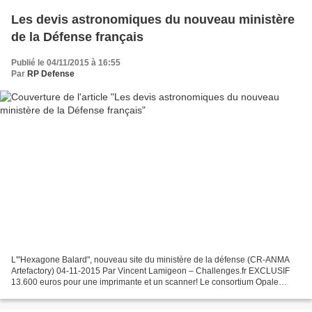
Les devis astronomiques du nouveau ministère
de la Défense français
Publié le 04/11/2015 à 16:55
Par
RP Defense
L'"Hexagone Balard", nouveau site du ministère de la défense (CR-ANMA
Artefactory) 04-11-2015 Par Vincent Lamigeon – Challenges.fr EXCLUSIF
13.600 euros pour une imprimante et un scanner! Le consortium Opale
Défense (Bouygues, Thales…), opérateur privé...