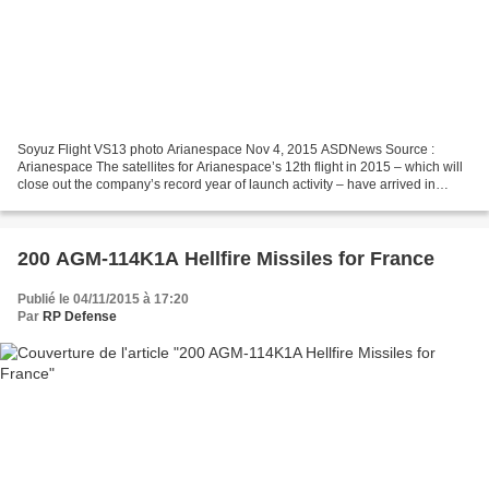
Soyuz Flight VS13 photo Arianespace Nov 4, 2015 ASDNews Source :
Arianespace The satellites for Arianespace’s 12th flight in 2015 – which will
close out the company’s record year of launch activity – have arrived in
French Guiana with delivery of the...
200 AGM-114K1A Hellfire Missiles for France
Publié le 04/11/2015 à 17:20
Par
RP Defense