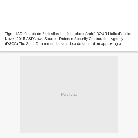
Tigre HAD, équipé de 2 missiles Hellfire– photo André BOUR HelicoPassion
Nov 4, 2015 ASDNews Source : Defense Security Cooperation Agency
(DSCA) The State Department has made a determination approving a
possible Foreign Military Sale to the Government...
Publicité