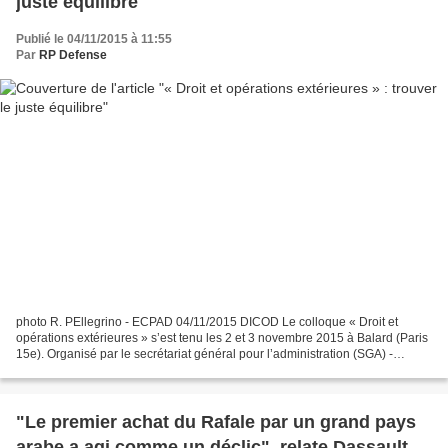
juste équilibre
Publié le 04/11/2015 à 11:55
Par
RP Defense
photo R. PEllegrino - ECPAD 04/11/2015 DICOD Le colloque « Droit et
opérations extérieures » s’est tenu les 2 et 3 novembre 2015 à Balard (Paris
15e). Organisé par le secrétariat général pour l’administration (SGA) -
direction des affaires juridiques...
"Le premier achat du Rafale par un grand pays
arabe a agi comme un déclic", relate Dassault