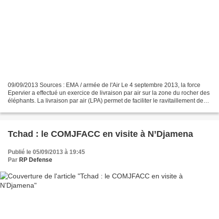
09/09/2013 Sources : EMA / armée de l'Air Le 4 septembre 2013, la force
Epervier a effectué un exercice de livraison par air sur la zone du rocher des
éléphants. La livraison par air (LPA) permet de faciliter le ravitaillement des
unités isolées ou éloignées....
Tchad : le COMJFACC en visite à N’Djamena
Publié le 05/09/2013 à 19:45
Par
RP Defense