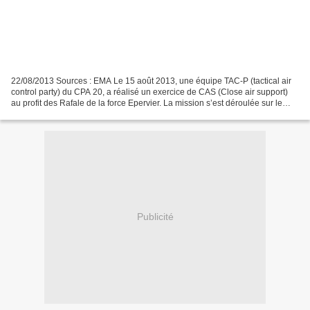
22/08/2013 Sources : EMA Le 15 août 2013, une équipe TAC-P (tactical air
control party) du CPA 20, a réalisé un exercice de CAS (Close air support)
au profit des Rafale de la force Epervier. La mission s’est déroulée sur le
champ de tir de Massaguet,...
Publicité