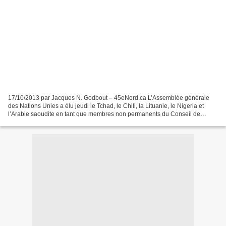
17/10/2013 par Jacques N. Godbout – 45eNord.ca L’Assemblée générale
des Nations Unies a élu jeudi le Tchad, le Chili, la Lituanie, le Nigeria et
l’Arabie saoudite en tant que membres non permanents du Conseil de
sécurité, pour un mandat de deux ans à...