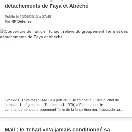
détachements de Faya et Abéché
Publié le 13/06/2013 à 07:45
Par
RP Defense
12/06/2013 Sources : EMA Le 4 juin 2013, le colonel du Gardin, chef de
corps du 1e régiment de Tirailleurs (1e RTir) d’Epinal a pris le
commandement du groupement Terre de la force Epervier. Il succède au
colonel Waché, chef de corps du 110e régiment...
Mali : le Tchad «n’a jamais conditionné sa