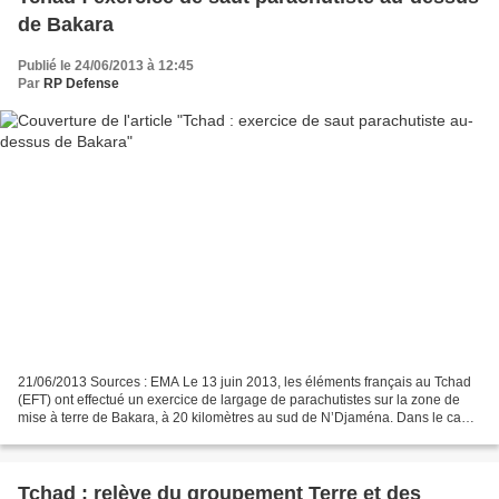
de Bakara
Publié le 24/06/2013 à 12:45
Par
RP Defense
21/06/2013 Sources : EMA Le 13 juin 2013, les éléments français au Tchad
(EFT) ont effectué un exercice de largage de parachutistes sur la zone de
mise à terre de Bakara, à 20 kilomètres au sud de N’Djaména. Dans le cadre
d’un entraînement, une quarantaine...
Tchad : relève du groupement Terre et des