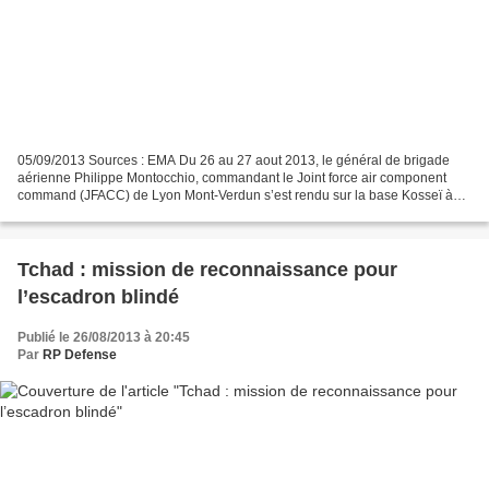
05/09/2013 Sources : EMA Du 26 au 27 aout 2013, le général de brigade
aérienne Philippe Montocchio, commandant le Joint force air component
command (JFACC) de Lyon Mont-Verdun s’est rendu sur la base Kosseï à
N’Djamena. Le Joint force air component command...
Tchad : mission de reconnaissance pour
l’escadron blindé
Publié le 26/08/2013 à 20:45
Par
RP Defense