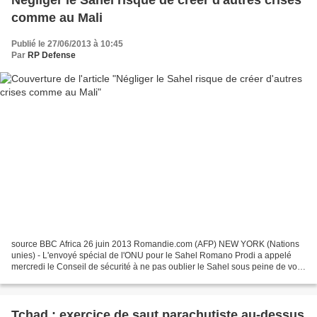
comme au Mali
Publié le 27/06/2013 à 10:45
Par
RP Defense
source BBC Africa 26 juin 2013 Romandie.com (AFP) NEW YORK (Nations
unies) - L'envoyé spécial de l'ONU pour le Sahel Romano Prodi a appelé
mercredi le Conseil de sécurité à ne pas oublier le Sahel sous peine de voir
surgir dans cette région d'autres crises...
Tchad : exercice de saut parachutiste au-dessus