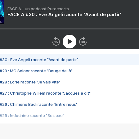
FACE A - un podcast Purecharts
FACE A #30 : Eve Angeli raconte "Avant de partir"
#30 : Eve Angeli raconte "Avant de partir"
#29 : MC Solaar raconte "Bouge de là"
28 : Lorie raconte "Je vais vite"
#27 : Christophe Willem raconte "Jacques a dit"
#26 : Chimène Badi raconte "Entre nous"
#25 : Indochine raconte "3e sexe"
#24 : Zaho raconte "C'est chelou"
#23 : Patrick Bruel raconte "Au café des délices"