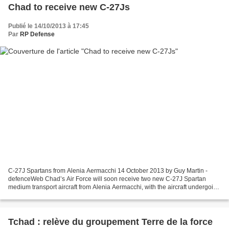
Chad to receive new C-27Js
Publié le 14/10/2013 à 17:45
Par
RP Defense
C-27J Spartans from Alenia Aermacchi 14 October 2013 by Guy Martin -
defenceWeb Chad’s Air Force will soon receive two new C-27J Spartan
medium transport aircraft from Alenia Aermacchi, with the aircraft undergoing
final assembly at the company’s site...
Tchad : relève du groupement Terre de la force